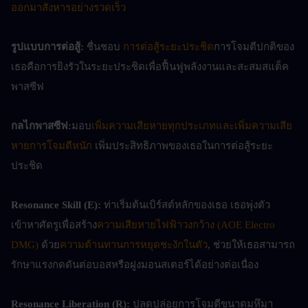
ออกมาสังหารอย่างรวดเร็ว
รูปแบบการต่อสู้:
 ชื่นชอบ 
การต่อสู้ระยะประชิด
การโจมตีปกติของ
เธอคือการยิงรัวในระยะประชิดเพื่อฟื้นฟูพลังงานและสะสมสแต็ค
พาสซีฟ
กลไกพาสซีฟ:
มอบ
เพิ่มความเสียหายทุกประเภทและเพิ่มความเสีย
หายการโจมตีหนัก
 เพิ่มประสิทธิภาพของเธอในการต่อสู้ระยะ
ประชิด
Resonance Skill (E):
 ท่าเริ่มต้นเบิร์สต์หลักของเธอ เธอพุ่งตัว
เข้าหาศัตรูเพื่อสร้าง
ความเสียหายไฟฟ้าวงกว้าง (AOE Electro 
DMG)
 ด้วย
ความต้านทานการหยุดชะงักในตัว
, ช่วยให้เธอสามารถ
รักษาแรงกดดันต่อบอสหรือฝูงมอนสเตอร์ได้อย่างต่อเนื่อง
Resonance Liberation (R):
 ปลดปล่อยการโจมตีขนาดมหึมา 