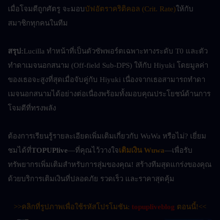
เมื่อโจมตีถูกศัตรู จะมอบ
บัฟอัตราคริติคอล (Crit. Rate)
ให้กับ
สมาชิกทุกคนในทีม
สรุป:
Lucilla ทำหน้าที่เป็นตัวซัพพอร์ตเฉพาะทางระดับ T0 และตัว
ทำดาเมจนอกสนาม (Off-field Sub-DPS) ให้กับ Hiyuki โดยมูลค่า
ของเธอจะสูงที่สุดเมื่อจับคู่กับ Hiyuki เนื่องจากเธอสามารถทำดา
เมจนอกสนามได้อย่างต่อเนื่องพร้อมทั้งมอบคุณประโยชน์ด้านการ
โจมตีที่ทรงพลัง
ต้องการเรียนรู้รายละเอียดเพิ่มเติมเกี่ยวกับ WuWa หรือไม่? เยี่ยม
ชมได้ที่
TOPUPlive
—ที่คุณไว้วางใจ
เติมเงิน Wuwa
—เพื่อรับ
ทรัพยากรเพิ่มเติมสำหรับการสุ่มของคุณ! สร้างทีมสุดแกร่งของคุณ
ด้วยบริการเติมเงินที่ปลอดภัย รวดเร็ว และราคาสุดคุ้ม
>>คลิกที่รูปภาพเพื่อใช้รหัสโปรโมชัน: 
topupliveblog
 ตอนนี้!<<