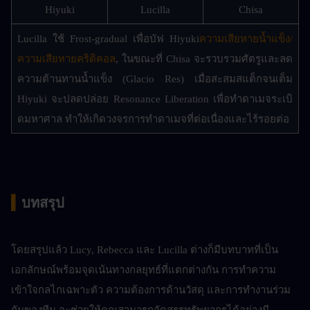
Hiyuki
Lucilla
Chisa
Lucilla ใช้ Frost-gradual เพื่อบัฟ Hiyuki
ความเสียหายน้ำแข็ง/
ความเสียหายคริติคอล
, ในขณะที่ Chisa จะรวบรวมศัตรูและลด
ความต้านทานน้ำแข็ง (Glacio Res) เมื่อสะสมสแต็กจนเต็ม 
Hiyuki จะปลดปล่อย Resonance Liberation เพื่อทำดาเมจระเบิ
ดมหาศาล ทำให้เกิดวงจรการทำดาเมจที่ต่อเนื่องและไร้รอยต่อ
▍
บทสรุป
โดยสรุปแล้ว Lucy, Rebecca และ Lucilla ต่างก็มีบทบาทที่เป็น
เอกลักษณ์พร้อมจุดเน้นทางกลยุทธ์ที่แตกต่างกัน การทำความ
เข้าใจกลไกเฉพาะตัว ความต้องการด้านวัสดุ และการทำงานร่วม
กันของทีม จะช่วยให้คุณสามารถจัดสรรทรัพยากรได้อย่างมี