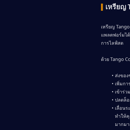
เหรียญ 
▍
เหรียญ Tango
แพลตฟอร์มได้อ
การไลฟ์สด
ด้วย Tango C
ส่งของ
เพิ่มก
เข้าร่
ปลดล็อ
เลื่อนร
ทำให้คุ
มากมา