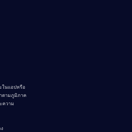
าจะในแอปหรือ
าตามภูมิภาค 
และความ
ง 