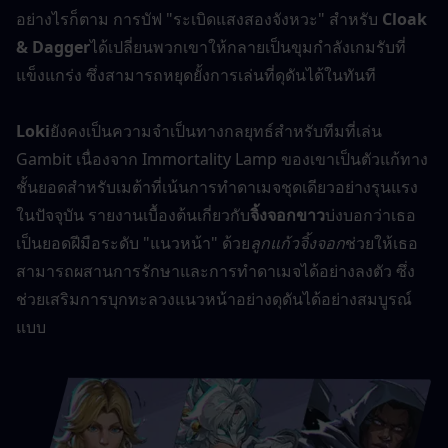
อย่างไรก็ตาม การบัฟ "ระเบิดแสงสองจังหวะ" สำหรับ 
Cloak 
& Dagger
ได้เปลี่ยนพวกเขาให้กลายเป็นขุมกำลังเกมรับที่
แข็งแกร่ง ซึ่งสามารถหยุดยั้งการเล่นที่ดุดันได้ในทันที
Loki
ยังคงเป็นความจำเป็นทางกลยุทธ์สำหรับทีมที่เล่น 
Gambit เนื่องจาก Immortality Lamp ของเขาเป็นตัวแก้ทาง
ชั้นยอดสำหรับเมต้าที่เน้นการทำดาเมจชุดเดียวอย่างรุนแรง
ในปัจจุบัน รายงานเบื้องต้นเกี่ยวกับ
จิ้งจอกขาว
บ่งบอกว่าเธอ
เป็นยอดฝีมือระดับ "แนวหน้า" ด้วย
ลูกแก้วจิ้งจอก
ช่วยให้เธอ
สามารถผสานการรักษาและการทำดาเมจได้อย่างลงตัว ซึ่ง
ช่วยเสริมการบุกทะลวงแนวหน้าอย่างดุดันได้อย่างสมบูรณ์
แบบ