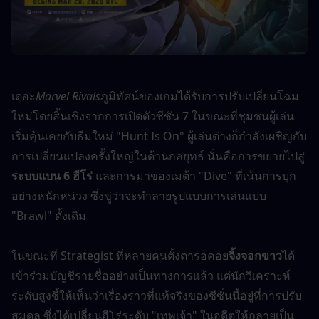
เดอะ
Marvel Rivals
ภูมิทัศน์ของเกมได้รับการปรับเปลี่ยนโฉม
ใหม่โดยสิ้นเชิงจากการเปิดตัวซีซัน 7 ในขณะที่ชุมชนผู้เล่น
เริ่มคุ้นเคยกับธีมใหม่ "Hunt Is On" ผู้เล่นต่างก็กำลังเผชิญกับ
การเปลี่ยนแปลงครั้งใหญ่ในด้านกลยุทธ์ นั่นคือการขยายไปสู่
ระบบแบน 6 ฮีโร่
 และการมาของเมต้า "Dive" ที่เน้นการบุก
อย่างหนักหน่วง ซึ่งขู่ว่าจะทำลายรูปแบบการเล่นแบบ 
"Brawl" ดั้งเดิม
ในขณะที่ Strategist ที่หลายคนตั้งตารอคอย
จิ้งจอกขาว
ได้
เข้าร่วมบัญชีรายชื่ออย่างเป็นทางการแล้ว แต่นักวิเคราะห์
ระดับสูงชี้ให้เห็นว่าเรื่องราวที่แท้จริงของซีซั่นนี้อยู่ที่การปรับ
สมดุล ซึ่งได้เปลี่ยนฮีโร่ระดับ "เทพเจ้า" ในอดีตให้กลายเป็น