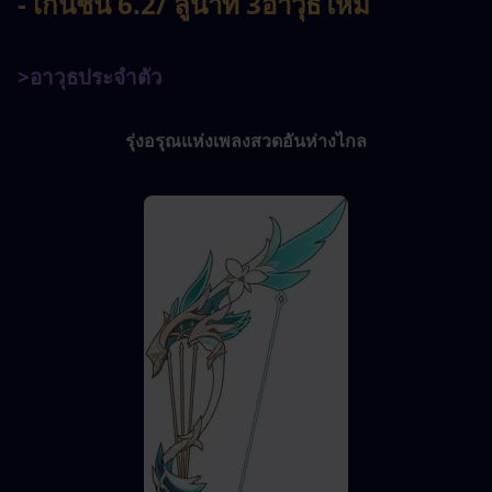
- เก็นชิน 6.2
/ ลูน่าที่ 3
อาวุธใหม่
>อาวุธประจำตัว
รุ่งอรุณแห่งเพลงสวดอันห่างไกล