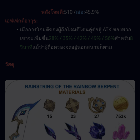
พลังโจมตี:
510 /
เอ่อ:
45.9%
เอฟเฟกต์อาวุธ:
เมื่อการโจมตีของผู้ถือโจมตีโดนคู่ต่อสู้ ATK ของพวก
เขาจะเพิ่มขึ้น
28% / 35% / 42% / 49% / 56%
สำหรับ
8 
วินาที
แม้ว่าผู้ถือครองจะอยู่นอกสนามก็ตาม
วัสดุ