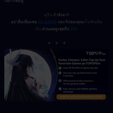
ในการต่อสู้
-
ดูริน
 กำลังมา!
-
อย่าลืมเยี่ยมชม
ท็อปปลิฟท์
และรับของคุณ
เก็นชินเติม
เงิน
 ส่วนลดสูงสุดถึง
28%
-
⮛　⮛　⮛