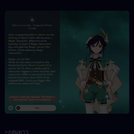
>กลุ่มดาว