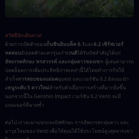
สวัสดีนักเดินทาง!
ด้วยการเปิดตัวของ
เก็นชินอิมแพ็ค 6.1
และ
6.2 เซิร์ฟเวอร์
ทดสอบ
อัปเดตตัวละครรุ่นเก๋า
เวนติ
ได้รับบัฟสำคัญได้แก่
อัพเกรดทักษะ พรสวรรค์ และกลุ่มดาวของเขา
- ผู้เล่นสามารถ
ปลดล็อคการเพิ่มประสิทธิภาพเหล่านี้ได้โดยทำภารกิจให้
สำเร็จ
การสอบของแม่มด
quest และเวอร์ชัน 6.2 ยังแนะนำ 
a
ธนูระดับ 5 ดาวใหม่
สำหรับตัวเลือกการสร้างที่มากยิ่งขึ้น 
นอกจากนี้ใน Genshin Impact เวอร์ชัน 6.2 Venti จะมี
แบนเนอร์ที่ฉายซ้ำ
ต่อไป เราจะมาแจกแจงบัฟทักษะ การอัพเกรดกลุ่มดาว และ
อาวุธใหม่ของ Venti เพื่อให้คุณได้ใช้ประโยชน์สูงสุดจากเขา