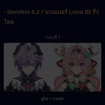
- Genshin 6.2 / แบนเนอร์ Luna III รั่ว
ไหล
ระยะที่ 1
ดูริน + วาเรซ่า