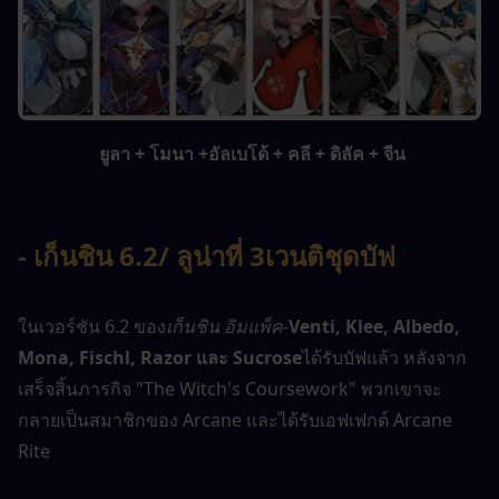
 ยูลา + โมนา +อัลเบโด้ + คลี + ดิลัค + จีน
- เก็นชิน 6.2
/ ลูน่าที่ 3
เวนติ
ชุด
บัฟ
ในเวอร์ชัน 6.2 ของ
เก็นชิน อิมแพ็ค
-
Venti, Klee, Albedo, 
Mona, Fischl, Razor และ Sucrose
ได้รับบัฟแล้ว หลังจาก
เสร็จสิ้นภารกิจ "The Witch's Coursework" พวกเขาจะ
กลายเป็นสมาชิกของ Arcane และได้รับเอฟเฟกต์ Arcane 
Rite