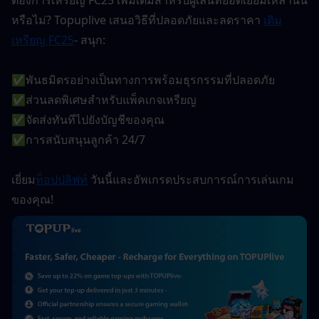
หรือไม่? Topuplive เสนอวิธีที่ปลอดภัยและลดราคา 
เติม
เหรียญ FC25
- สนุก:
✅พันธมิตรอย่างเป็นทางการพร้อมธุรกรรมที่ปลอดภัย
✅ส่วนลดพิเศษสำหรับแพ็คเกจเหรียญ
✅จัดส่งทันทีไปยังบัญชีของคุณ
✅การสนับสนุนลูกค้า 24/7
เยี่ยม
ท็อปปลิฟท์
 วันนี้และอัพเกรดประสบการณ์การเล่นเกม
ของคุณ!