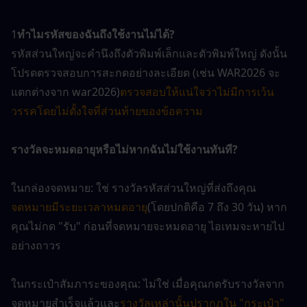
1
ทำไมรหัสของฉันถึงใช้งานไม่ได้?
รหัสส่วนใหญ่จะคำนึงถึงตัวพิมพ์เล็กและตัวพิมพ์ใหญ่ ดังนั้น
โปรดตรวจสอบการสะกดอย่างละเอียด (เช่น WAR2026 จะ
แตกต่างจาก war2026)
ตรวจสอบให้แน่ใจว่าไม่มีการเว้น
วรรคโดยไม่ตั้งใจที่ส่วนท้ายของข้อความ
รางวัลจะหมดอายุหรือไม่หากฉันไม่ใช้งานทันที?
ในกล่องจดหมาย: ใช่ รางวัลรหัสส่วนใหญ่ที่ส่งถึงคุณ
จดหมายมีระยะเวลาหมดอายุ
(โดยปกติคือ 7 ถึง 30 วัน) หาก
คุณไม่กด "รับ" ก่อนที่จดหมายจะหมดอายุ ไอเทมจะหายไป
อย่างถาวร
ในกระเป๋าสัมภาระของคุณ: ไม่ใช่ เมื่อคุณกดรับรางวัลจาก
จดหมายสำเร็จแล้วและ
รางวัลเหล่านั้นปรากฏใน "กระเป๋า" 