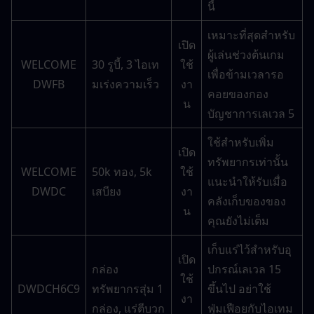
นี้
เหมาะที่สุดสำหรับ
เปิด
ผู้เล่นช่วงต้นเกม
WELCOME
30 รูบี้, 3 ไอเท
ใช้
เพื่อข้ามเวลารอ
DWFB
มเร่งความเร็ว
งา
คอยของกอง
น
บัญชาการเลเวล 5
ใช้สำหรับเพิ่ม
เปิด
ทรัพยากรเท่านั้น 
WELCOME
50k ทอง, 5k 
ใช้
แนะนำให้รับเมื่อ
DWDC
เสบียง
งา
คลังเก็บของของ
น
คุณยังไม่เต็ม
เก็บแร่ไว้สำหรับอุ
เปิด
กล่อง
ปกรณ์เลเวล 15 
ใช้
DWDCH6C9
ทรัพยากรสุ่ม 1 
ขึ้นไป อย่าใช้
งา
กล่อง, แร่ตีบวก
ฟุ่มเฟือยกับไอเทม