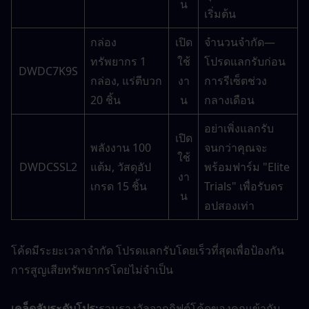
น
เริ่มต้น
กล่อง
เปิด
จำนวนจำกัด—
ทรัพยากร 1 
ใช้
โปรดแลกรับก่อน
DWDC7K9S
กล่อง, แร่ตีบวก 
งา
การรีเซ็ตช่วง
20 ชิ้น
น
กลางเดือน
อย่าเพิ่งแลกรับ
เปิด
พลังงาน 100 
จนกว่าคุณจะ
ใช้
DWDCSSL2
แต้ม, วัสดุอัป
พร้อมฟาร์ม "Elite 
งา
เกรด 15 ชิ้น
Trials" เพื่อรับดร
น
อปสองเท่า
โค้ดมีระยะเวลาจำกัด โปรดแลกรับโดยเร็วที่สุดเพื่อป้องกัน
การสูญเสียทรัพยากรโดยไม่จำเป็น
เคล็ดลับระดับโปร:
รวมรางวัลจากกิฟต์โค้ดของคุณเข้ากับ