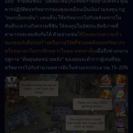
แบบ "จ่ายเพื่อชนะ" แต่เพื่อให้มีประสิทธิภาพอย่างแท้จริง คุณ
ควรปฏิบัติต่อทรัพยากรของคุณเหมือนเป็นเงินร่วมลงทุน กฎ 
"ดอกเบี้ยทบต้น": แทนที่จะใช้ทรัพยากรไปกับพลังทหารใน
ทันทีระหว่างกิจกรรมซีซัน ให้ลงทุนในบัฟประสิทธิภาพที่
สามารถสะสมทับกันได้ ตัวอย่างเช่น
ใช้ไอเทมเร่งความเร็ว
ของคุณกับสิ่งก่อสร้างหรืองานวิจัยที่ช่วยลดต้นทุนทรัพยากร
หรือลดเวลาในการฝึกทหารในอนาคตเท่านั้น
เมื่อถึงช่วงกลาง
ฤดูกาล "ต้นทุนต่อหน่วยพลัง" ของคุณจะต่ำกว่าผู้เล่นที่ทุ่ม
ทรัพยากรไปกับจำนวนทหารดิบในช่วงแรกประมาณ 15–20%