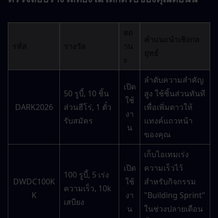
สถ
คำแนะนำเชิงกล
รหัส
รางวัล
าน
ยุทธ์
ะ
ลำดับความสำคัญ
เปิด
50 รูบี้, 10 ชิ้น
สูง ใช้ชิ้นส่วนทันที
ใช้
DARK2026
ส่วนฮีโร่, 1 ตั๋ว
เพื่อเพิ่มดาวให้
งา
รับสมัคร
แทงค์แถวหน้า
น
ของคุณ
เก็บไอเทมเร่ง
เปิด
ความเร็วไว้
100 รูบี้, 5 เร่ง
DWDC100K
ใช้
สำหรับกิจกรรม 
ความเร็ว, 10k 
K
งา
"Building Sprint" 
เสบียง
น
ในช่วงปลายเดือน