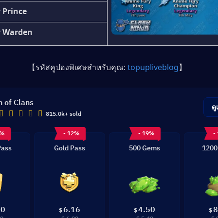
 Prince
y Warden
【รหัสคูปองพิเศษสำหรับคุณ: 
topupliveblog
】
h of Clans
ดู
815.0k+ sold
0%
- 12%
- 19%
-
Pass
Gold Pass
500 Gems
1200
50
6.16
4.50
8
$
$
$