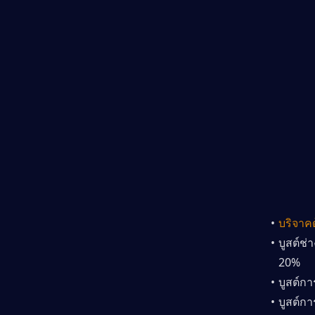
บริจาค
บูสต์ช่
20%
บูสต์ก
บูสต์ก