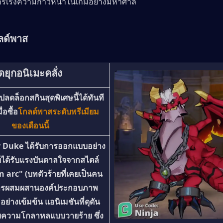
รเร่งความก้าวหน้าในเกมอย่างมหาศาล
กลด์พาส
ดยุกอนิเมะคลั่ง
ลดล็อกสกินสุดพิเศษนี้ได้ทันที
ื่อซื้อ
โกลด์พาสระดับพรีเมียม
ของเดือนนี้
 Duke ได้รับการออกแบบอย่าง
ได้รับแรงบันดาลใจจากสไตล์ 
 arc" (บทตัวร้ายที่เคยเป็นคน
ีการผสมผสานองค์ประกอบภาพ
ย่างเข้มข้น แอนิเมชันที่ดุดัน 
ยความโกลาหลแบบวายร้าย ซึ่ง