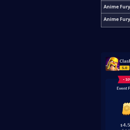
Anime Fury
Anime Fur
Clas
5.0
- 1
Event 
4.
$