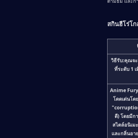
ตามธีม และกา
สกินฮีโร่โ
วิธีรับ:
คุณจะป
ที่ระดับ 1 เม
Anime Fury
โดดเด่นโดย
"corruption
ดี) โดยม
สไตล์อนิเมะอ
และกลิ่นอา