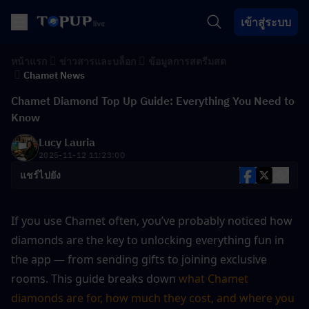
เข้าสู่ระบบ
หน้าแรก
ข่าวสารและบล็อก
ข้อมูลการสตรีมสด
Chamet News
Chamet Diamond Top Up Guide: Everything You Need to
Know
Lucy Lauria
2025-11-12 11:23:00
แชร์ไปยัง
If you use Chamet often, you’ve probably noticed how 
diamonds are the key to unlocking everything fun in 
the app — from sending gifts to joining exclusive 
rooms. This guide breaks down 
what Chamet 
diamonds are for, how much they cost, and where you 