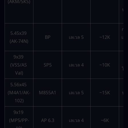
(AKM/SKS)
ประ
กร
5.45x39 
BP
เลเวล 5
~12K
เกร
(AK-74N)
5 
9x39 
กร
(VSS/AS 
SP5
เลเวล 4
~10K
โซน
Val)
5.56x45 
แ
(M4A1/AK-
M855A1
เลเวล 5
~15K
ปร
102)
9x19 
จ
(MP5/PP-
AP 6.3
เลเวล 4
~6K
ข