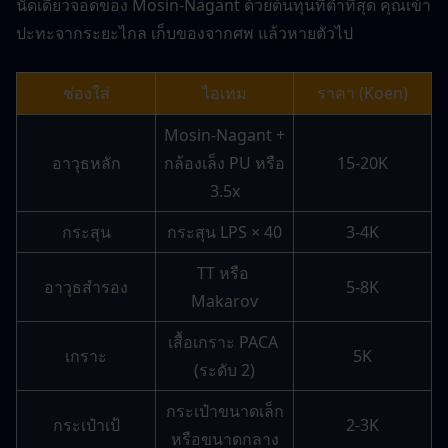
นัดเดียวจอดของ Mosin-Nagant ด้วยต้นทุนที่ต่ำที่สุด คุณเข้า
ปะทะจากระยะไกล เก็บของจากศพ แล้วหายตัวไป
ช่องใส่
ไอเทม
ราคา (Koen)
Mosin-Nagant + 
อาวุธหลัก
กล้องเล็ง PU หรือ 
15-20K
3.5x
กระสุน
กระสุน LPS × 40
3-4K
TT หรือ 
อาวุธสำรอง
5-8K
Makarov
เสื้อเกราะ PACA 
เกราะ
5K
(ระดับ 2)
กระเป๋าขนาดเล็ก
กระเป๋าเป้
2-3K
หรือขนาดกลาง