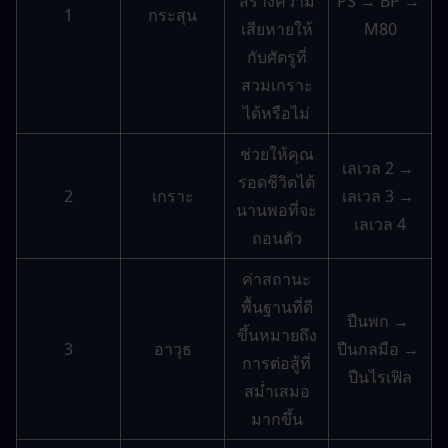
สร้างความ
PS → BP → 
1
กระสุน
เสียหายให้
M80
กับศัตรูที่
สวมเกราะ
ได้หรือไม่
ช่วยให้คุณ
เลเวล 2 → 
รอดชีวิตได้
2
เกราะ
เลเวล 3 → 
นานพอที่จะ
เลเวล 4
ถอนตัว
ค่าสถานะ
พื้นฐานที่ดี
ปืนพก → 
ขึ้นหมายถึง
3
อาวุธ
ปืนกลมือ → 
การต่อสู้ที่
ปืนไรเฟิล
สม่ำเสมอ
มากขึ้น