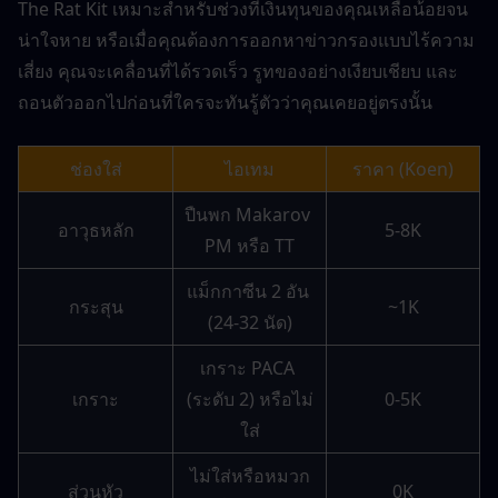
The Rat Kit เหมาะสำหรับช่วงที่เงินทุนของคุณเหลือน้อยจน
น่าใจหาย หรือเมื่อคุณต้องการออกหาข่าวกรองแบบไร้ความ
เสี่ยง คุณจะเคลื่อนที่ได้รวดเร็ว รูทของอย่างเงียบเชียบ และ
ถอนตัวออกไปก่อนที่ใครจะทันรู้ตัวว่าคุณเคยอยู่ตรงนั้น
ช่องใส่
ไอเทม
ราคา (Koen)
ปืนพก Makarov 
อาวุธหลัก
5-8K
PM หรือ TT
แม็กกาซีน 2 อัน 
กระสุน
~1K
(24-32 นัด)
เกราะ PACA 
เกราะ
(ระดับ 2) หรือไม่
0-5K
ใส่
ไม่ใส่หรือหมวก
ส่วนหัว
0K