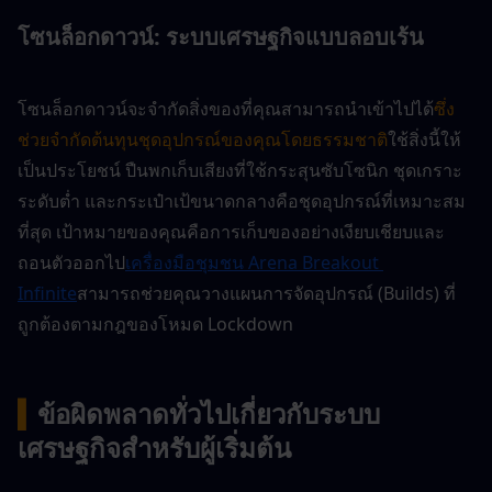
โซนล็อกดาวน์: ระบบเศรษฐกิจแบบลอบเร้น
โซนล็อกดาวน์จะจำกัดสิ่งของที่คุณสามารถนำเข้าไปได้
ซึ่ง
ช่วยจำกัดต้นทุนชุดอุปกรณ์ของคุณโดยธรรมชาติ
ใช้สิ่งนี้ให้
เป็นประโยชน์ ปืนพกเก็บเสียงที่ใช้กระสุนซับโซนิก ชุดเกราะ
ระดับต่ำ และกระเป๋าเป้ขนาดกลางคือชุดอุปกรณ์ที่เหมาะสม
ที่สุด เป้าหมายของคุณคือการเก็บของอย่างเงียบเชียบและ
ถอนตัวออกไป
เครื่องมือชุมชน Arena Breakout 
Infinite
สามารถช่วยคุณวางแผนการจัดอุปกรณ์ (Builds) ที่
ถูกต้องตามกฎของโหมด Lockdown
▍
ข้อผิดพลาดทั่วไปเกี่ยวกับระบบ
เศรษฐกิจสำหรับผู้เริ่มต้น