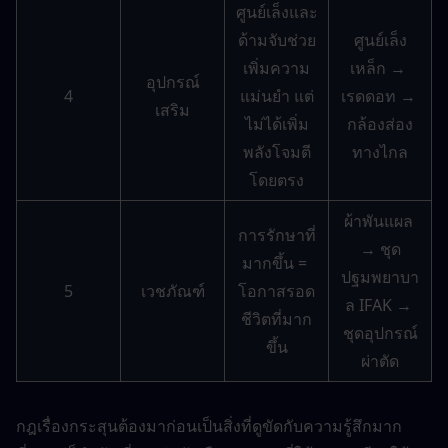
ศูนย์เล็งและ
ด้ามจับช่วย
ศูนย์เล็ง
เพิ่มความ
เหล็ก → 
อุปกรณ์
4
แม่นยำ แต่
เรดดอท → 
เสริม
ไม่ได้เพิ่ม
กล้องส่อง
พลังโจมตี
ทางไกล
โดยตรง
ผ้าพันแผล 
การรักษาที่
→ ชุด
มากขึ้น = 
ปฐมพยาบา
5
เวชภัณฑ์
โอกาสรอด
ล IFAK → 
ชีวิตที่มาก
ชุดอุปกรณ์
ขึ้น
ผ่าตัด
กฎเรื่องกระสุนต้องมาก่อนเป็นสิ่งที่ดูขัดกับความรู้สึกมาก