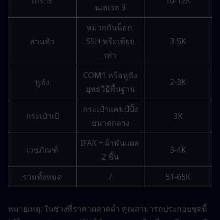
เกราะ
10-12K
นเลเวล 3
หมวกกันน็อก 
ส่วนหัว
SSH หรือเทียบ
3-5K
เท่า
COM1 หรือหูฟัง
หูฟัง
2-3K
ยุทธวิธีพื้นฐาน
กระเป๋าแคมป์ปิ้ง
กระเป๋าเป้
3K
ขนาดกลาง
IFAK + ผ้าพันแผล 
เวชภัณฑ์
3-4K
2 ชิ้น
รวมทั้งหมด
/
51-65K
หมายเหตุ: ในช่วงที่ราคาตลาดต่ำ คุณสามารถประกอบชุดนี้