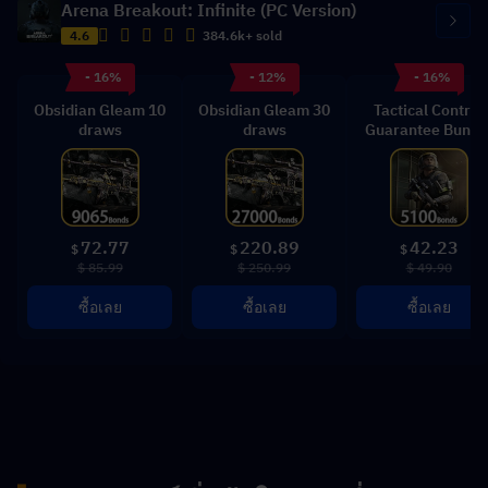
Arena Breakout: Infinite (PC Version)
4.6
384.6k+ sold
- 16%
- 12%
- 16%
Obsidian Gleam 10
Obsidian Gleam 30
Tactical Control
draws
draws
Guarantee Bundl
72.77
220.89
42.23
$
$
$
$ 85.99
$ 250.99
$ 49.90
ซื้อเลย
ซื้อเลย
ซื้อเลย