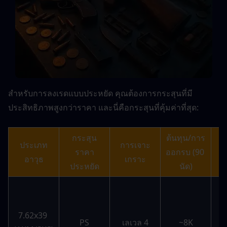
สำหรับการลงเรดแบบประหยัด คุณต้องการกระสุนที่มี
ประสิทธิภาพสูงกว่าราคา และนี่คือกระสุนที่คุ้มค่าที่สุด:
กระสุน
ต้นทุน/การ
ประเภท
การเจาะ
ราคา
ออกรบ (90 
ห
อาวุธ
เกราะ
ประหยัด
นัด)
7.62x39 
ป
PS
เลเวล 4
~8K