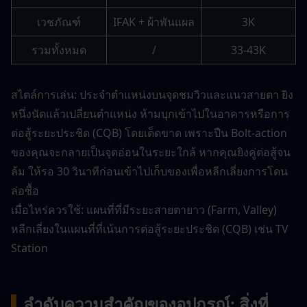
เวชภัณฑ์
IFAK + ผ้าพันแผล
3K
รวมทั้งหมด
/
33-43K
สไตล์การเล่น: ประจำตำแหน่งบนจุดชมวิวและแนวสายตา ยิง
หนึ่งนัดแล้วเปลี่ยนตำแหน่ง ห้ามบุกเข้าไปในอาคารหรือการ
ต่อสู้ระยะประชิด (CQB) โดยเด็ดขาด เพราะปืน Bolt-action 
ของคุณจะกลายเป็นจุดอ่อนในระยะใกล้ หากคุณยิงคู่ต่อสู้จน
ล้ม ให้รอ 30 วินาทีก่อนเข้าไปเก็บของเพื่อหลีกเลี่ยงการโดน
ล่อซื้อ
เมื่อไหร่ควรใช้: แผนที่ที่มีระยะสายตายาว (Farm, Valley) 
หลีกเลี่ยงในแผนที่ที่เน้นการต่อสู้ระยะประชิด (CQB) เช่น TV 
Station
▍
ลำดับความสำคัญของอุปกรณ์: สิ่งที่