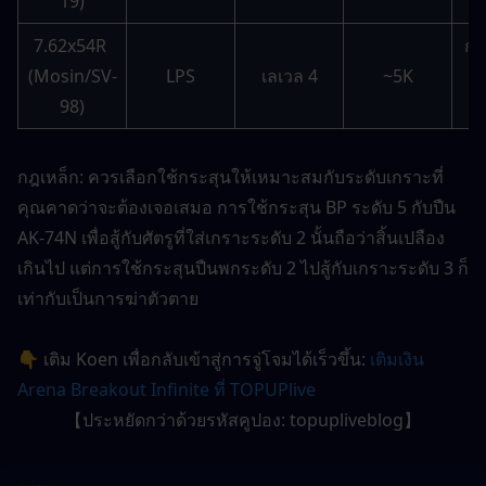
19)
7.62x54R 
กร
(Mosin/SV-
LPS
เลเวล 4
~5K
เป
98)
ป
กฎเหล็ก: ควรเลือกใช้กระสุนให้เหมาะสมกับระดับเกราะที่
คุณคาดว่าจะต้องเจอเสมอ การใช้กระสุน BP ระดับ 5 กับปืน 
AK-74N เพื่อสู้กับศัตรูที่ใส่เกราะระดับ 2 นั้นถือว่าสิ้นเปลือง
เกินไป แต่การใช้กระสุนปืนพกระดับ 2 ไปสู้กับเกราะระดับ 3 ก็
เท่ากับเป็นการฆ่าตัวตาย
👇 เติม Koen เพื่อกลับเข้าสู่การจู่โจมได้เร็วขึ้น: 
เติมเงิน 
Arena Breakout Infinite ที่ TOPUPlive
【ประหยัดกว่าด้วยรหัสคูปอง: topupliveblog】