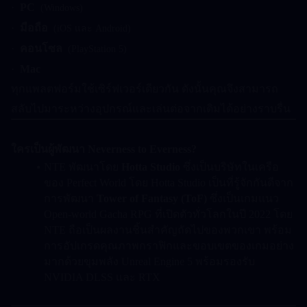
·  
PC
  (Windows)
·  
มือถือ
  (iOS และ Android)
·  
คอนโซล
  (PlayStation 5)
·  
Mac
ทุกแพลตฟอร์มใช้เซิร์ฟเวอร์เดียวกัน ดังนั้นคุณจึงสามารถ
สลับไปมาระหว่างอุปกรณ์และเล่นต่อจากเดิมได้อย่างราบรื่น
ใครเป็นผู้พัฒนา Neverness to Everness?
NTE พัฒนาโดย 
Hotta Studio
 ซึ่งเป็นบริษัทในเครือ
ของ Perfect World โดย Hotta Studio เป็นที่รู้จักกันดีจาก
การพัฒนา 
Tower of Fantasy (ToF)
 ซึ่งเป็นเกมแนว 
Open-world Gacha RPG ที่เปิดตัวทั่วโลกในปี 2022 โดย 
NTE ถือเป็นผลงานชิ้นสำคัญถัดไปของพวกเขา พร้อม
การอัปเกรดคุณภาพกราฟิกและขอบเขตของเกมอย่าง
มากด้วยขุมพลัง Unreal Engine 5 พร้อมรองรับ 
NVIDIA DLSS และ RTX