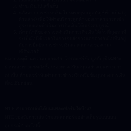
ชำระเงินให้เสร็จสิ้น
หลังจากการชำระเงิน โปรดระบุข้อมูลบัญชีที่จำเป็น (ดู
ด้านล่าง) เพื่อให้ฝ่ายบริการลูกค้าของเราสามารถเข้า
สู่ระบบและดำเนินการเติมเงินให้เสร็จสมบูรณ์
เจ้าหน้าที่ของเราจะดำเนินการเติมเงินให้เร็วที่สุดเท่าที่
จะเป็นไปได้ เวลาในการจัดส่งอาจแตกต่างกันไปขึ้นอยู่
กับการยืนยันการชำระเงินและสถานะของเกม/
เซิร์ฟเวอร์
หมายเหตุด้านความปลอดภัย: โปรดแชร์ข้อมูลบัญชี 
เฉพาะ
ผ่านช่องทางแชทสั่งซื้อ/ช่องทางสนับสนุนอย่างเป็นทางการ
เท่านั้น ห้ามแชร์รหัสผ่านการชำระเงินหรือข้อมูลทางการเงิน
ที่ละเอียดอ่อน
NTE สามารถเล่นได้บนแพลตฟอร์มใดบ้าง?
NTE รองรับการเล่นข้ามแพลตฟอร์มอย่างเต็มรูปแบบบน
อุปกรณ์ดังต่อไปนี้: