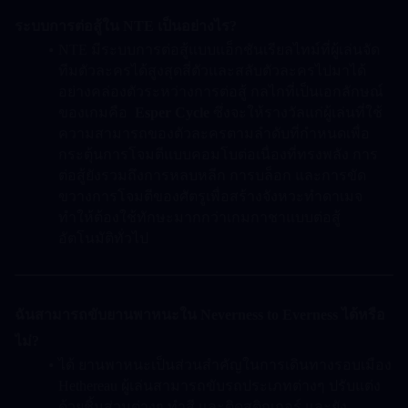
ระบบการต่อสู้ใน NTE เป็นอย่างไร?
NTE มีระบบการต่อสู้แบบแอ็กชันเรียลไทม์ที่ผู้เล่นจัด
ทีมตัวละครได้สูงสุดสี่ตัวและสลับตัวละครไปมาได้
อย่างคล่องตัวระหว่างการต่อสู้ กลไกที่เป็นเอกลักษณ์
ของเกมคือ  
Esper Cycle
 ซึ่งจะให้รางวัลแก่ผู้เล่นที่ใช้
ความสามารถของตัวละครตามลำดับที่กำหนดเพื่อ
กระตุ้นการโจมตีแบบคอมโบต่อเนื่องที่ทรงพลัง การ
ต่อสู้ยังรวมถึงการหลบหลีก การบล็อก และการขัด
ขวางการโจมตีของศัตรูเพื่อสร้างจังหวะทำดาเมจ 
ทำให้ต้องใช้ทักษะมากกว่าเกมกาชาแบบต่อสู้
อัตโนมัติทั่วไป
ฉันสามารถขับยานพาหนะใน Neverness to Everness ได้หรือ
ไม่?
ได้ ยานพาหนะเป็นส่วนสำคัญในการเดินทางรอบเมือง 
Hethereau ผู้เล่นสามารถขับรถประเภทต่างๆ ปรับแต่ง
ด้วยชิ้นส่วนต่างๆ ทำสี และติดสติกเกอร์ และยัง