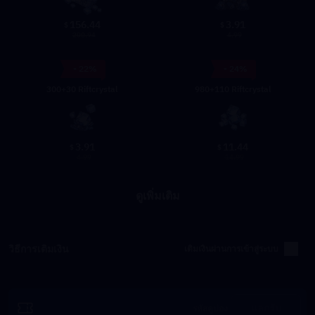
156.44
3.91
$
$
200.94
4.99
- 22%
- 24%
300+30 Riftcrystal
980+110 Riftcrystal
3.91
11.44
$
$
4.99
14.99
ดูเพิ่มเติม
วิธีการเติมเงิน
เติมเงินผ่านการเข้าสู่ระบบ
แลกรับ