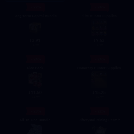
- 22%
- 24%
Long-term Capital Bundle
Elite Hunter Supplies
3.91
7.63
$
$
4.99
9.99
- 24%
- 24%
Dice Pack
Honorary Hunter Supplies
11.50
15.25
$
$
14.99
19.99
- 23%
- 22%
All-In-One Bundle
Riftcrystal Mining Permit