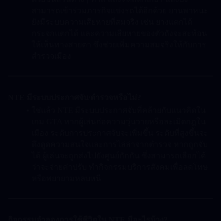
สามารถเข้าร่วมภารกิจแข่งรถได้อีกด้วย ยานพาหนะ
ยังมีระบบความเสียหายที่สมจริง เช่น ยางแตกได้ 
กระจกแตกได้ และความเสียหายของตัวถังจะสะท้อน
ให้เห็นทางสายตา ซึ่งช่วยเพิ่มความสมจริงให้กับการ
สำรวจเมือง
NTE มีระบบประกาศจับ/ตำรวจหรือไม่?
ใช่แล้ว NTE มีระบบประกาศจับที่คล้ายกับแนวคิดใน
เกม GTA หากผู้เล่นก่อความวุ่นวายหรือละเมิดกฎใน
เมือง ระดับการประกาศจับจะเพิ่มขึ้น ระดับที่สูงขึ้นจะ
ดึงดูดความสนใจและการไล่ล่าจากตำรวจ หากถูกจับ
ได้ ผู้เล่นจะถูกส่งไปยังศูนย์กักกัน ซึ่งสามารถเลือกได้
ว่าจะจ่ายค่าปรับ ทำกิจกรรมบริการสังคมเพื่อลดโทษ 
หรือพยายามหลบหนี
กิจกรรมจำลองการใช้ชีวิตใน NTE มีอะไรบ้าง?