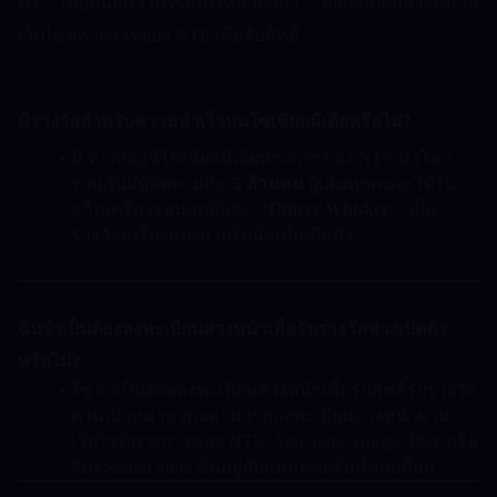
ตัว เมื่อยืนยันว่าบรรลุเป้าหมายแล้ว ลงทะเบียนล่วงหน้าที่
เว็บไซต์ทางการของ NTE เพื่อรับสิทธิ์
มีรางวัลสำหรับความสำเร็จบนโซเชียลมีเดียหรือไม่? 
มี หากบัญชีโซเชียลมีเดียทางการของ NTE ทั่วโลก
รวมกันมีผู้ติดตามถึง  
5 ล้านคน
 ผู้เล่นทุกคนจะได้รับ
สกินเครื่องร่อนสุดพิเศษ  
"Officer Whisker"
  เป็น
รางวัลเครื่องแต่งกายโบนัสเมื่อเปิดตัว
ฉันจำเป็นต้องลงทะเบียนล่วงหน้าเพื่อรับรางวัลช่วงเปิดตัว
หรือไม่?
ใช่ จำเป็นต้องลงทะเบียนล่วงหน้าเพื่อรับสิทธิ์รับรางวัล
ตามเป้าหมาย คุณสามารถลงทะเบียนล่วงหน้าผ่าน
เว็บไซต์ทางการของ NTE, App Store, Google Play หรือ 
PlayStation Store ขึ้นอยู่กับแพลตฟอร์มที่คุณเลือก