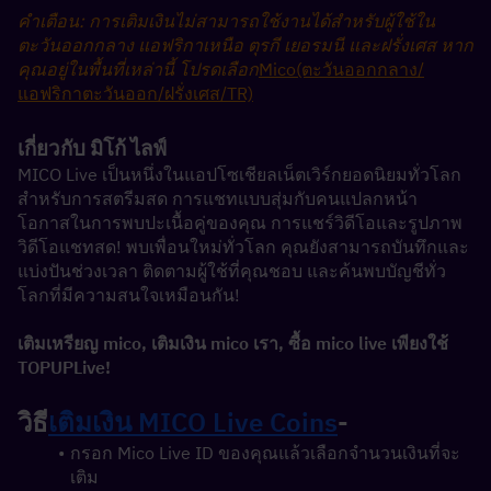
คำเตือน: การเติมเงินไม่สามารถใช้งานได้สำหรับผู้ใช้ใน
ตะวันออกกลาง แอฟริกาเหนือ ตุรกี เยอรมนี และฝรั่งเศส หาก
คุณอยู่ในพื้นที่เหล่านี้ โปรดเลือก
Mico(ตะวันออกกลาง/
แอฟริกาตะวันออก/ฝรั่งเศส/TR)
เกี่ยวกับ มิโก้ ไลฟ์
MICO Live เป็นหนึ่งในแอปโซเชียลเน็ตเวิร์กยอดนิยมทั่วโลก
สำหรับการสตรีมสด การแชทแบบสุ่มกับคนแปลกหน้า 
โอกาสในการพบปะเนื้อคู่ของคุณ การแชร์วิดีโอและรูปภาพ 
วิดีโอแชทสด! พบเพื่อนใหม่ทั่วโลก คุณยังสามารถบันทึกและ
แบ่งปันช่วงเวลา ติดตามผู้ใช้ที่คุณชอบ และค้นพบบัญชีทั่ว
โลกที่มีความสนใจเหมือนกัน!
เติมเหรียญ mico, เติมเงิน mico เรา, ซื้อ mico live เพียงใช้ 
TOPUPLive!
วิธี
เติมเงิน MICO Live Coins
-
กรอก Mico Live ID ของคุณแล้วเลือกจำนวนเงินที่จะ
เติม