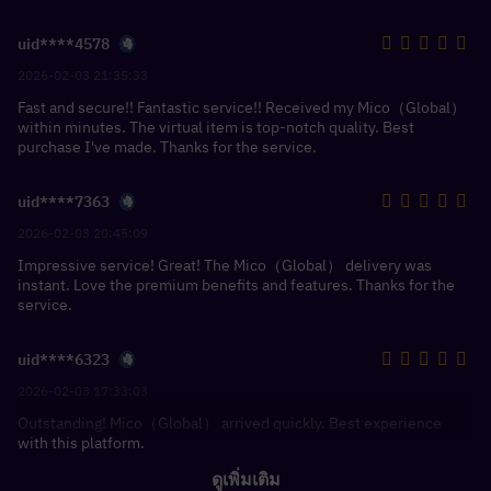
uid****4578
2026-02-03 21:35:33
Fast and secure!! Fantastic service!! Received my Mico（Global）
within minutes. The virtual item is top-notch quality. Best
purchase I've made. Thanks for the service.
uid****7363
2026-02-03 20:45:09
Impressive service! Great! The Mico（Global） delivery was
instant. Love the premium benefits and features. Thanks for the
service.
uid****6323
2026-02-03 17:33:03
Outstanding! Mico（Global） arrived quickly. Best experience
with this platform.
ดูเพิ่มเติม