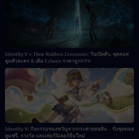
Identity V × Time Raiders Crossover: วันเปิดตัว, ชุดคอส
ตูมตัวละคร & เติม Echoes ราคาถูกกว่า!
Identity V: กิจกรรมของขวัญจากกระต่ายทอฝัน – รับชุดคอส
ตูมฟรี, รางวัล และเฟอร์นิเจอร์ธีมใหม่