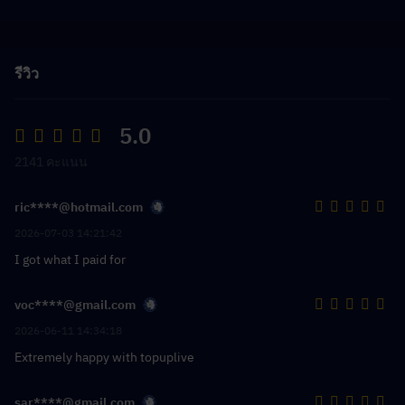
รีวิว
5.0
2141 คะแนน
ric****@hotmail.com
2026-07-03 14:21:42
I got what I paid for
voc****@gmail.com
2026-06-11 14:34:18
Extremely happy with topuplive
sar****@gmail.com