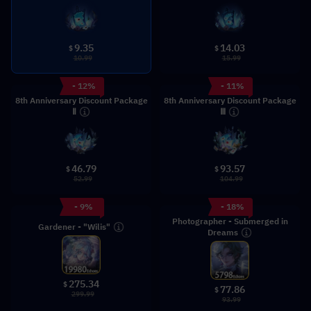
9.35
14.03
$
$
10.99
15.99
- 12%
- 11%
8th Anniversary Discount Package
8th Anniversary Discount Package
Ⅱ
Ⅲ
46.79
93.57
$
$
52.99
104.99
- 9%
- 18%
Photographer - Submerged in
Gardener - "Wilis"
Dreams
275.34
$
77.86
$
299.99
93.99