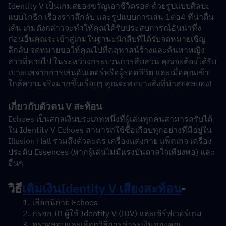
Identity V เป็นเกมสยองขวัญเอาชีวิตรอด ด้วยรูปแบบศิลปะ
แบบโกธิก เรื่องราวลึกลับ และรูปแบบการเล่น 1ต่อ4 ที่น่าตื่น
เต้น เกมดังกล่าวจะทำให้คุณได้รับประสบการณ์อันน่าทึ่ง 
ก่อนอื่นคุณจะเข้าสู่เกมในฐานะนักสืบที่ได้รับจดหมายเชิญ
ลึกลับ จดหมายขอให้คุณไปที่คฤหาสน์ร้างและค้นหาหญิง
สาวที่หายไป ในระหว่างกระบวนการสืบสวน คุณจะต้องได้รับ
เบาะแสจากการเล่นฮันเตอร์หรือผู้รอดชีวิต และเมื่อคุณเข้า
ใกล้ความจริงมากขึ้นเรื่อยๆ คุณจะพบบางสิ่งที่น่าสยดสยอง!
เกี่ยวกับ
ตัวตน V สะท้อน
Echoes เป็นสกุลเงินประเภทหนึ่งที่ผู้เล่นทุกคนสามารถรับได้
ใน Identity V Echoes สามารถใช้ซื้อเกือบทุกอย่างที่มีอยู่ใน 
Illusion Hall รวมถึงตัวละคร เครื่องแต่งกาย แพ็คเกจ เครื่อง
ประดับ Essences (หากผู้เล่นไม่มีแรงบันดาลใจเพียงพอ) และ
อื่นๆ 
วิธี
เติมเงิน
Identity V เสียงสะท้อน
-
เลือกนิกาย Echoes
กรอก ID ผู้ใช้ Identity V (IDV) และเซิร์ฟเวอร์เกม
ตรวจสอบและเลือกวิธีการชำระเงินของคุณ