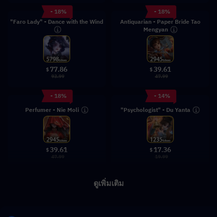
- 18%
- 18%
"Faro Lady" - Dance with the Wind
Antiquarian - Paper Bride Tao
Mengyan
77.86
39.61
$
$
93.99
47.99
- 18%
- 14%
Perfumer - Nie Moli
"Psychologist" - Du Yanta
39.61
17.36
$
$
47.99
19.99
ดูเพิ่มเติม