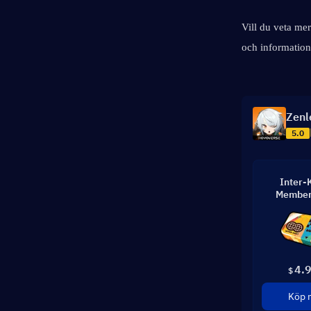
Vill du veta me
och informatione
Zenl
5.0
Inter-
Member
4.
$
Köp 