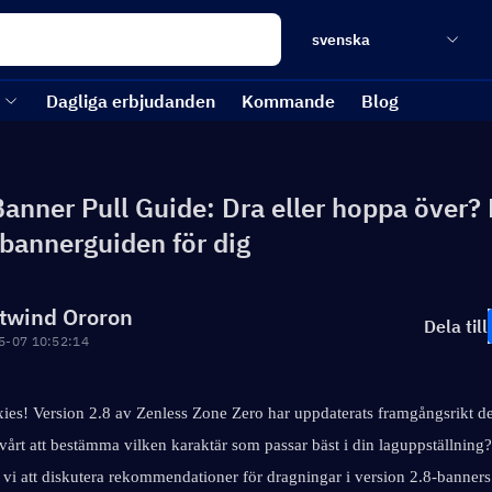
svenska
Dagliga erbjudanden
Kommande
Blog
Banner Pull Guide: Dra eller hoppa över?
 bannerguiden för dig
twind Ororon
Dela till
5-07 10:52:14
xies! Version 2.8 av Zenless Zone Zero har uppdaterats framgångsrikt de
vårt att bestämma vilken karaktär som passar bäst i din laguppställning? 
i att diskutera rekommendationer för dragningar i version 2.8-banners f