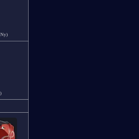
 (Ny)
)