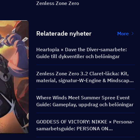
Zenless Zone Zero
Relaterade nyheter
More
Heartopia × Dave the Diver-samarbete:
Guide till dykventiler och belöningar
Zenless Zone Zero 3.2 Claret-läcka: Kit,
material, signatur-W-Engine & Mindscape
Cinema
Where Winds Meet Summer Spree Event
Guide: Gameplay, uppdrag och belöningar
GODDESS OF VICTORY: NIKKE × Persona-
samarbetsguide: PERSONA ON
FRONTLINE-event, karaktärer, banners