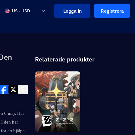
Logga in
Registrera
US - USD
 Den
Relaterade produkter
n 6 maj. Har 
I den här 
ör att hjälpa 