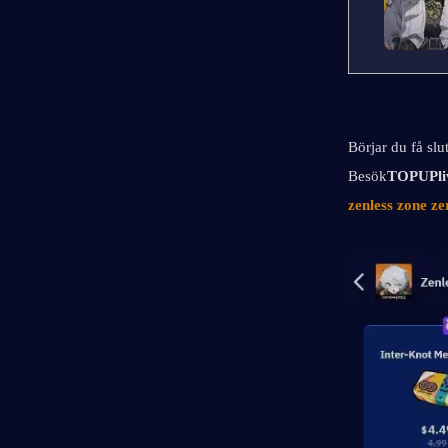
Börjar du få slu
Besök
TOPUPli
zenless zone ze