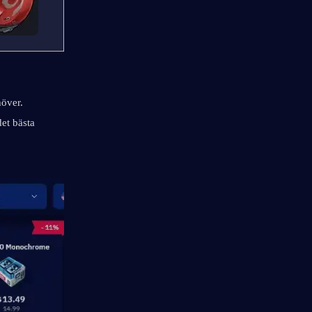
över. 
det bästa