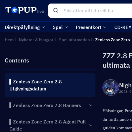
Direktpåfyllning
Spel
Presentkort
CD-KEY
Hem
Nyheter & bloggar
Spelinformation
Zenless Zone Zero
ZZZ 2.8 
Contents
ultimata
▍Zenless Zone Zero 2.8
Nigh
Utgivningsdatum
2026-0
▍Zenless Zone Zero 2.8 Banners
Hälsningar, Pro
du fortfarande s
▍Zenless Zone Zero 2.8 Agent Pull
guiden kommer v
Guide