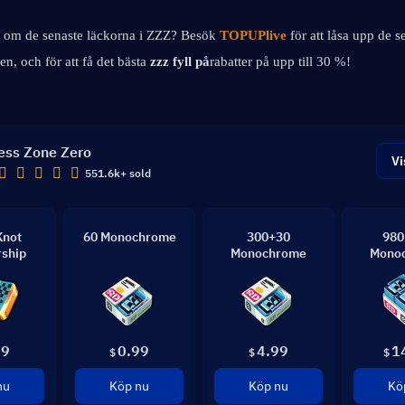
r om de senaste läckorna i ZZZ? Besök
TOPUPlive
 för att låsa upp de s
n, och för att få det bästa 
zzz fyll på
rabatter på upp till 30 %!
ess Zone Zero
Vi
551.6k+ sold
Knot
60 Monochrome
300+30
980
ship
Monochrome
Mono
99
0.99
4.99
1
$
$
$
nu
Köp nu
Köp nu
Kö