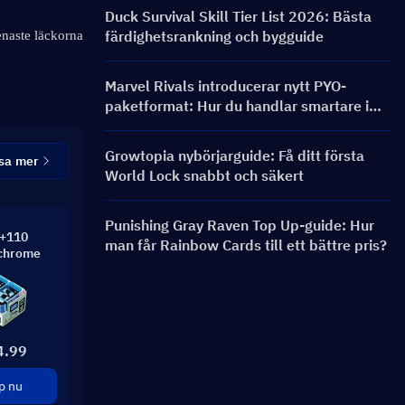
och belöningar
Duck Survival Skill Tier List 2026: Bästa
färdighetsrankning och bygguide
enaste läckorna 
Marvel Rivals introducerar nytt PYO-
paketformat: Hur du handlar smartare i
butiksuppdateringen för säsong 9.5
Growtopia nybörjarguide: Få ditt första
sa mer
World Lock snabbt och säkert
Punishing Gray Raven Top Up-guide: Hur
+110
man får Rainbow Cards till ett bättre pris?
chrome
4.99
p nu