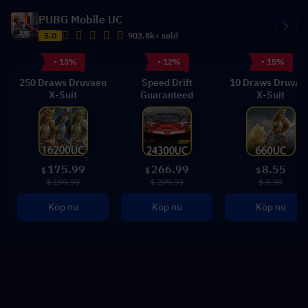
PUBG Mobile UC
5.0
903.8k+ sold
- 13%
- 12%
- 15%
250 Draws Druvaen
Speed Drift
10 Draws Druvae
X-Suit
Guaranteed
X-Suit
175.99
266.99
8.55
$
$
$
$ 199.99
$ 299.99
$ 9.99
Köp nu
Köp nu
Köp nu