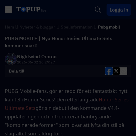
Logga in
Hem
Nyheter & bloggar
Spelinformation
Pubg mobil
PUBG MOBILE | Nya Honor Series Ultimate Sets
kommer snart!
Nightwind Ororon
2026-06-02 16:29:27
Dela till
PUBG Mobile-fans, gör er redo för ett fantastiskt nytt 
kapitel i Honor Series! Den efterlängtade
Honor Series 
Ultimate Sets
gör sin debut i den kommande V4.4-
uppdateringen och introducerar banbrytande 
"kombinerade former" som lovar att lyfta din stil på 
slagfältet som aldrig förr.