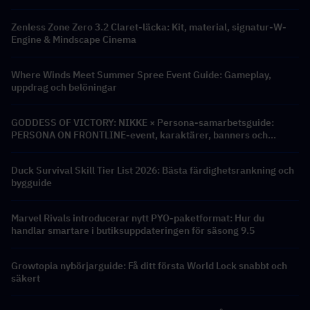
Zenless Zone Zero 3.2 Claret-läcka: Kit, material, signatur-W-
Engine & Mindscape Cinema
Where Winds Meet Summer Spree Event Guide: Gameplay,
uppdrag och belöningar
GODDESS OF VICTORY: NIKKE × Persona-samarbetsguide:
PERSONA ON FRONTLINE-event, karaktärer, banners och
belöningar
Duck Survival Skill Tier List 2026: Bästa färdighetsrankning och
bygguide
Marvel Rivals introducerar nytt PYO-paketformat: Hur du
handlar smartare i butiksuppdateringen för säsong 9.5
Growtopia nybörjarguide: Få ditt första World Lock snabbt och
säkert