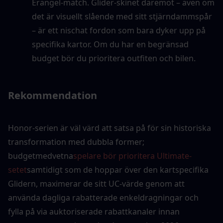
Erangel-match. Glider-skinet däremot – även om 
det är visuellt slående med sitt stjärndammspår 
– är ett nischat fordon som bara dyker upp på 
specifika kartor. Om du har en begränsad 
budget bör du prioritera outfiten och bilen.
Rekommendation
Honor-serien är väl värd att satsa på för sin historiska 
transformation med dubbla former; 
budgetmedvetna
spelare bör prioritera Ultimate-
setet
samtidigt som de hoppar över den kartspecifika 
Glidern, maximerar de sitt UC-värde genom att 
använda dagliga rabatterade enkeldragningar och 
fylla på via auktoriserade rabattkanaler innan 