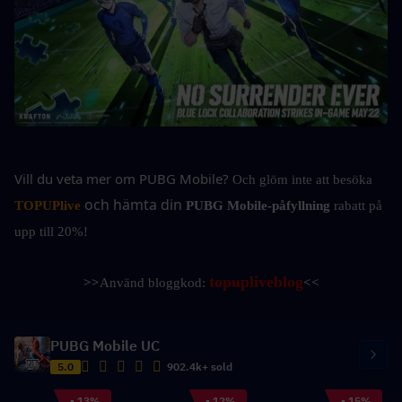
Vill du veta mer om PUBG Mobile?
Och glöm inte att besöka 
och hämta din 
TOPUPlive
PUBG Mobile-påfyllning 
rabatt på 
upp till 20%!
topupliveblog
>>
Använd bloggkod: 
<<
PUBG Mobile UC
5.0
902.4k+ sold
- 13%
- 12%
- 15%