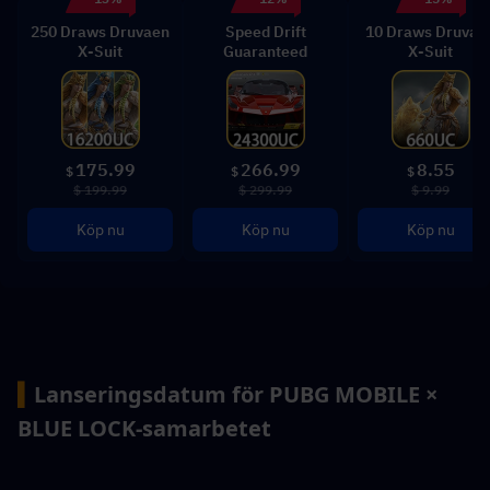
250 Draws Druvaen
Speed Drift
10 Draws Druvae
X-Suit
Guaranteed
X-Suit
175.99
266.99
8.55
$
$
$
$ 199.99
$ 299.99
$ 9.99
Köp nu
Köp nu
Köp nu
▍
Lanseringsdatum för PUBG MOBILE × 
BLUE LOCK-samarbetet