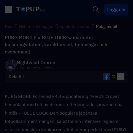
Logga in
Hem
Nyheter & bloggar
Spelinformation
Pubg mobil
PUBG MOBILE × BLUE LOCK-samarbete:
lanseringsdatum, karaktärsset, belöningar och
evenemang
Nightwind Ororon
2026-05-27 10:07:16
Dela till
PUBG MOBILEs senaste 4.4-uppdatering "Hero’s Crown" 
har anlänt med ett av de mest efterlängtade samarbetena 
hittills — BLUE LOCK! Den populära japanska 
fotbollsanimen/mangan, känd för sin intensiva "egoism" 
och skoningslösa konkurrens, kolliderar perfekt med PUBG 