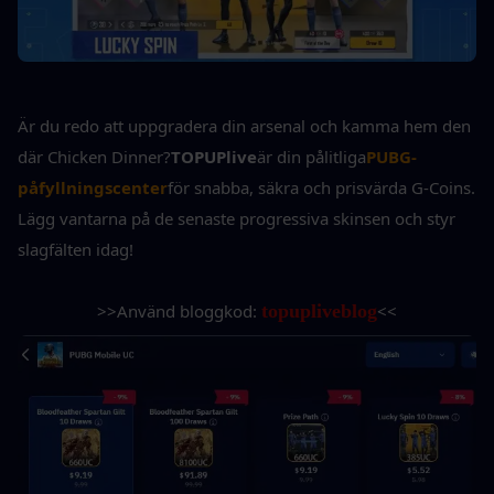
Är du redo att uppgradera din arsenal och kamma hem den 
där Chicken Dinner?
TOPUPlive
är din pålitliga
PUBG-
påfyllningscenter
för snabba, säkra och prisvärda G-Coins. 
Lägg vantarna på de senaste progressiva skinsen och styr 
slagfälten idag!
>>Använd bloggkod: 
topupliveblog
<<