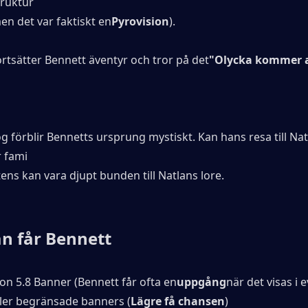
truktur
men det var faktiskt en
Pyrovision
).
ortsätter Bennett äventyr och tror på det
"Olycka kommer at
l
g förblir Bennetts ursprung mystiskt. Kan hans resa till Nat
r fami
tens kan vara djupt bunden till Natlans lore.
n får Bennett
sion 5.8 Banner (Bennett får ofta en
uppgång
när det visas i
ller begränsade banners (
Lägre få chansen
)