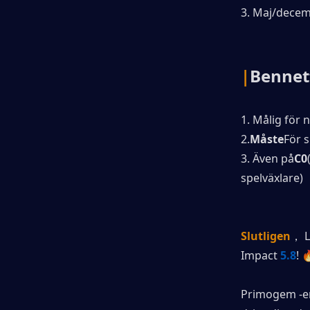
3. Maj/decem
|
Bennet
1. Målig för 
2.
Måste
För s
3. Även på
C0
spelväxlare)
Slutligen
， L
Impact
5.8
! 
Primogem -er