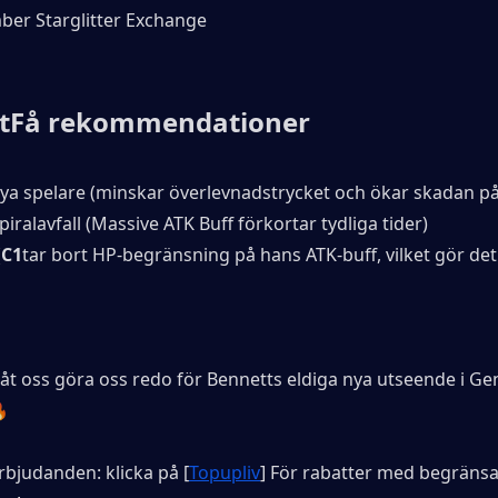
ber Starglitter Exchange
t
Få rekommendationer
nya spelare (minskar överlevnadstrycket och ökar skadan på 
piralavfall (Massive ATK Buff förkortar tydliga tider)
(
C1
tar bort HP-begränsning på hans ATK-buff, vilket gör det t
åt oss göra oss redo för Bennetts eldiga nya utseende i Gen
🔥
bjudanden: klicka på [
Topupliv
] För rabatter med begränsad 