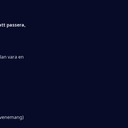
t passera, 
lan vara en 
 evenemang)