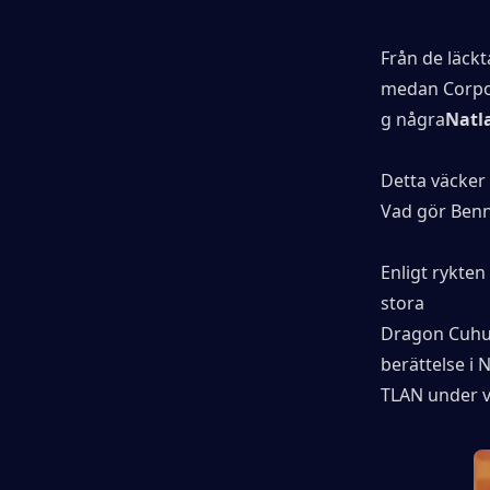
Från de läckt
medan Corpo
g några
Natl
Detta väcker 
Vad gör Benne
Enligt rykten
stora
Dragon Cuhul
berättelse i 
TLAN under v