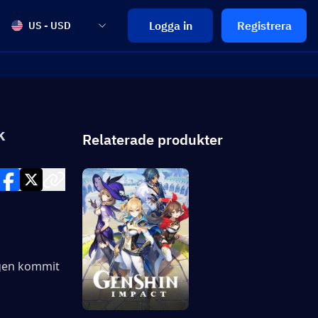
Logga in
Registrera
US - USD
k
Relaterade produkter
gen kommit 