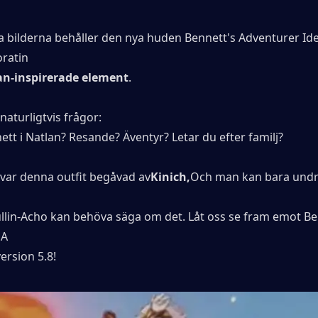
a bilderna behåller den nya huden Bennett's Adventurer Iden
ratin
an-inspirerade element
.
naturligtvis frågor:
tt i Natlan? Resande? Äventyr? Letar du efter familj?
 var denna outfit begåvad av
Kinich,
Och man kan bara undra
lin-Acho kan behöva säga om det. Låt oss se fram emot Be
NA
ersion 5.8!