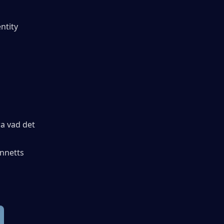
tity 
 vad det 
nnetts 