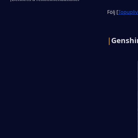
Följ [
Topupliv
|
Genshi