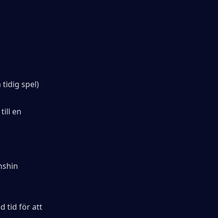
tidig spel)
ill en 
shin 
tid för att 