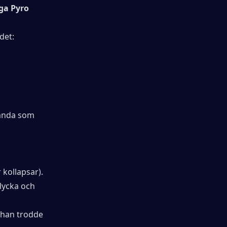
ga Pyro 
det:
ända som 
 kollapsar).
ycka och 
(han trodde 