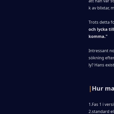
att han var s
k av blixtar, 
Trots detta f
och lycka til
komma."
Intressant no
sökning efte
ly? Hans exis
|
Hur ma
1.Fas 1 i ver
2.standard e