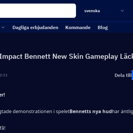
svenska
Dagliga erbjudanden
Kommande
Blog
Impact Bennett New Skin Gameplay Läc
Dela till
2:32
er!
gtade demonstrationen i spelet
Bennetts nya hud
har äntli
få!