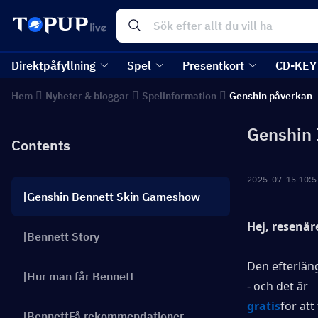
Direktpåfyllning
Spel
Presentkort
CD-KEY
Hem
Nyheter & bloggar
Spelinformation
Genshin påverkan
Genshin 
Contents
2025-07-15 10:5
|Genshin Bennett Skin Gameshow
Hej, resenär
|Bennett Story
Den efterlän
|Hur man får Bennett
- och det är
gratis
för att 
|BennettFå rekommendationer