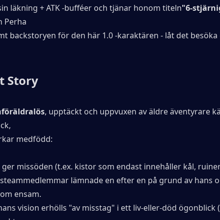
sin läkning + ATK -bufféer och tjänar honom titeln
"6-stjärni
 Perha
mt backstoryen för den här 1.0 -karaktären - låt det besöka 
t Story
n
föräldralös
, upptäckt och uppvuxen av äldre äventyrare k
ck,
rkar medfödd:
 ger missöden (t.ex. kistor som endast innehåller kål, ruiner
steammedlemmar lämnade en efter en på grund av hans ol
nom ensam.
hans vision erhölls "av misstag" i ett liv-eller-död ögonblick 