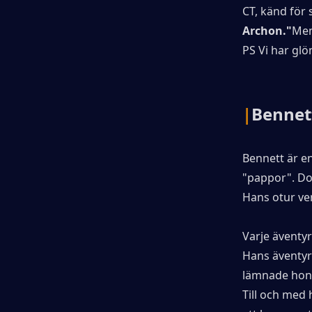
CT, känd för 
Archon."
Men
PS Vi har glö
|
Bennet
Bennett är e
"pappor". Do
Hans otur ve
Varje äventyr
Hans äventyr
lämnade ho
Till och med 