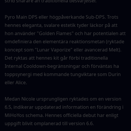
strid snarare än traditionella besvärjelser.
Pyro Main DPS eller högpåverkande Sub-DPS. Trots 
hennes eleganta, svalare estetik tyder läckor på att 
hon använder "Golden Flames" och har potentialen att 
omdefiniera den elementära reaktionsmetan (ryktade 
koncept som "Lunar Vaporize" eller avancerad Melt). 
Det ryktas att hennes kit går förbi traditionella 
Internal Cooldown-begränsningar och förväntas ha 
toppsynergi med kommande tungviktare som Durin 
eller Alice.
Medan Nicole ursprungligen ryktades om en version 
6.5, indikerar uppdaterad information en förändring i 
MiHoYos schema. Hennes officiella debut har enligt 
uppgift blivit omplanerad till version 6.6.