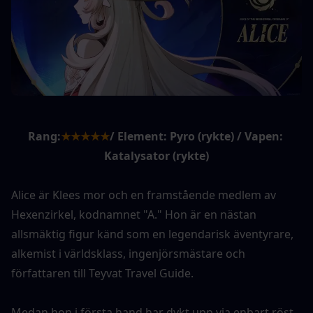
Rang:
★★★★★
/ Element: Pyro (rykte) / Vapen: 
Katalysator (rykte)
Alice är Klees mor och en framstående medlem av 
Hexenzirkel, kodnamnet "A." Hon är en nästan 
allsmäktig figur känd som en legendarisk äventyrare, 
alkemist i världsklass, ingenjörsmästare och 
författaren till Teyvat Travel Guide.
Medan hon i första hand har dykt upp via enbart röst-