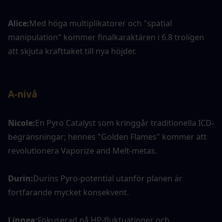
Alice:
Med höga multiplikatorer och "spatial 
manipulation" kommer finalkaraktären i 6.8 troligen 
att skjuta krafttaket till nya höjder.
A-nivå
Nicole:
En Pyro Catalyst som kringgår traditionella ICD-
begränsningar; hennes "Golden Flames" kommer att 
revolutionera Vaporize and Melt-metas.
Durin:
Durins Pyro-potential utanför planen är 
fortfarande mycket konsekvent.
Linnea:
Fokuserad på HP-fluktuationer och 