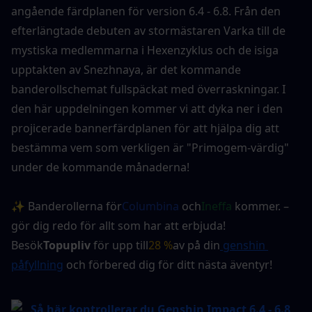
angående färdplanen för version 6.4 - 6.8. Från den 
efterlängtade debuten av stormästaren Varka till de 
mystiska medlemmarna i Hexenzyklus och de isiga 
upptakten av Snezhnaya, är det kommande 
banderollschemat fullspäckat med överraskningar. I 
den här uppdelningen kommer vi att dyka ner i den 
projicerade bannerfärdplanen för att hjälpa dig att 
bestämma vem som verkligen är "Primogem-värdig" 
under de kommande månaderna!
✨ Banderollerna för
Columbina
 och
Ineffa
 kommer. – 
gör dig redo för allt som har att erbjuda! 
Besök
Topupliv
 för upp till
28 %
av på din
 genshin 
påfyllning
 och förbered dig för ditt nästa äventyr!