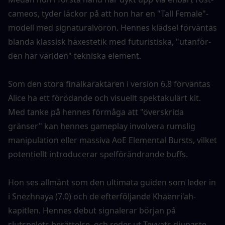
cameos, tyder läckor på att hon har en "Tall Female"-
modell med signaturalvöron. Hennes klädsel förväntas 
blanda klassisk häxestetik med futuristiska, "utanför-
den här världen" tekniska element.
Som den stora finalkaraktären i version 6.8 förväntas 
Alice ha ett förödande och visuellt spektakulärt kit. 
Med tanke på hennes förmåga att "överskrida 
gränser" kan hennes gameplay involvera rumslig 
manipulation eller massiva AoE Elemental Bursts, vilket 
potentiellt introducerar spelförändrande buffs.
Hon ses allmänt som den ultimata guiden som leder in 
i Snezhnaya (7.0) och de efterföljande Khaenri'ah-
kapitlen. Hennes debut signalerar början på 
slutspelets berättelse, och reder ut Teyvats djupaste 