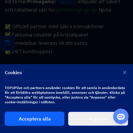
Vill få mer
Primogems
?
Topupliv
erbjuder ett säkert 
och rabatterat sätt för
genshin top up up
. Njuta:
✅ Officiell partner med säkra transaktioner
✅ Exklusiva rabatter på kristallpaket
✅ Omedelbar leverans till ditt konto
✅ 24/7 kundsupport
Bli säker, omedelbar, diskonterade top-ups med
12%
av 
Cookies
alla spel (för användare) eller
10%
Av med bloggkod ：
toupliveblogg
. Spara nu!
TOPUPlive och partners använder cookies för att samla in användardata
för att förbättra webbplatsens innehåll, annonser och tjänster. Klicka på
"Acceptera alla" för att samtycka, eller justera via "Anpassa" eller
cookie-inställningar i sidfoten.
Acceptera alla
Anpassa