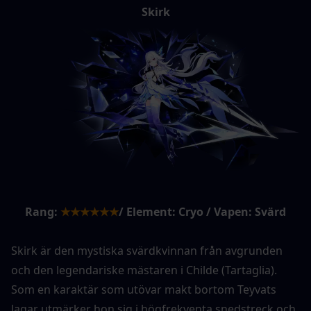
Skirk
Rang:
★★★★★★
/ Element: Cryo / Vapen: Svärd
Skirk är den mystiska svärdkvinnan från avgrunden 
och den legendariske mästaren i Childe (Tartaglia). 
Som en karaktär som utövar makt bortom Teyvats 
lagar utmärker hon sig i högfrekventa snedstreck och 