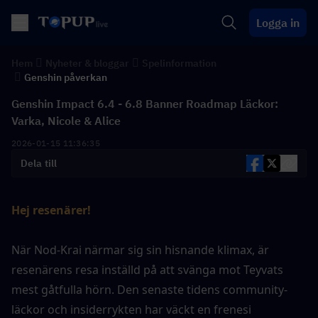
Logga in
Hem
Nyheter & bloggar
Spelinformation
Genshin påverkan
Genshin Impact 6.4 - 6.8 Banner Roadmap Läckor:
Varka, Nicole & Alice
2026-01-15 11:36:35
Dela till
Hej resenärer!
När Nod-Krai närmar sig sin hisnande klimax, är 
resenärens resa inställd på att svänga mot Teyvats 
mest gåtfulla hörn. Den senaste tidens community-
läckor och insiderrykten har väckt en frenesi 