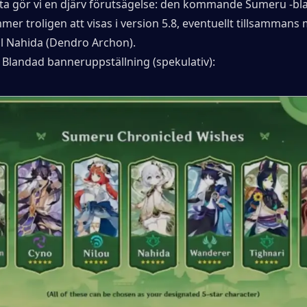
ta gör vi en djärv förutsägelse: den kommande Sumeru -bl
r troligen att visas i version 5.8, eventuellt tillsammans 
l Nahida (Dendro Archon).
 Blandad banneruppställning (spekulativ):