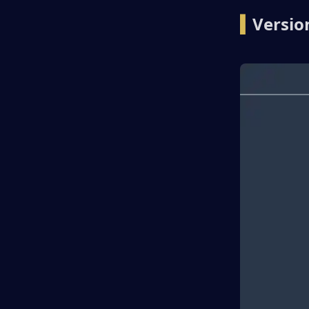
▍
Versio