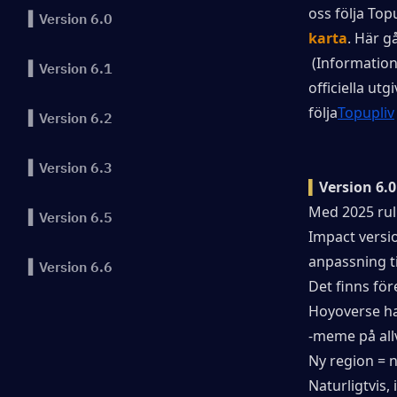
oss följa Top
▍Version 6.0
karta
. Här gå
 (Information
▍Version 6.1
officiella utg
följa
Topupliv
▍Version 6.2
▍Version 6.3
▍
Version 6.
Med 2025 rul
▍Version 6.5
Impact versio
anpassning ti
▍Version 6.6
Det finns för
Hoyoverse har
▍Version 6.7
-meme på allva
Ny region = n
▍Nya kläder
Naturligtvis,