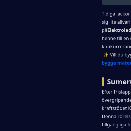
Tidiga läckor
sig lite allva
på
Elektrola
henne till en
konkurrerand
 ✨ Vill du b
bygga mater
▍
Sumer
Efter frislä
övergripande
kraftstödet K
Denna rörels
tillgängliga 