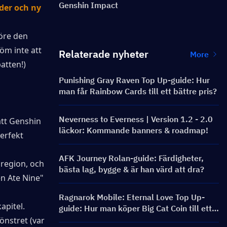
Genshin Impact
er och ny 
öre den 
öm inte att 
Relaterade nyheter
More
batten!)
Punishing Gray Raven Top Up-guide: Hur
man får Rainbow Cards till ett bättre pris?
Neverness to Everness | Version 1.2 - 2.0
tt Genshin 
läckor: Kommande banners & roadmap!
Perfekt 
AFK Journey Rolan-guide: Färdigheter,
region, och 
bästa lag, bygge & är han värd att dra?
n Ate Nine" 
Ragnarok Mobile: Eternal Love Top Up-
apitel.
guide: Hur man köper Big Cat Coin till ett
bättre pris?
önstret (var 