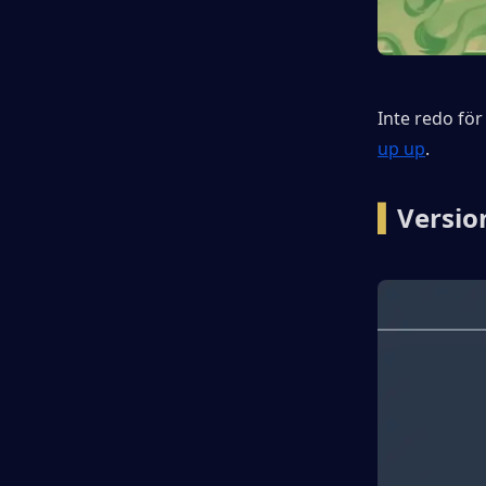
Inte redo för
up up
.
▍
Versio