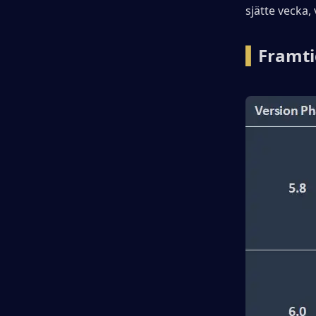
sjätte vecka, 
▍Ny karta
▍
Framti