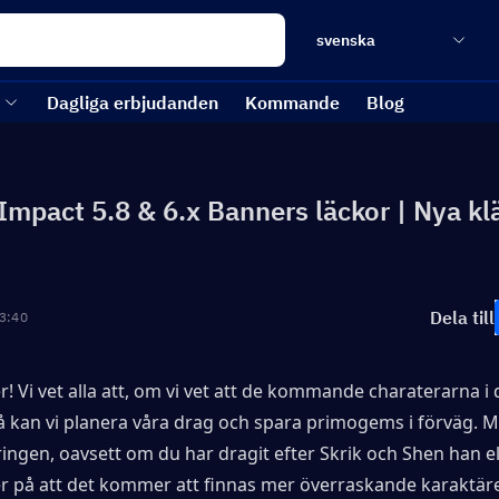
svenska
Dagliga erbjudanden
Kommande
Blog
Impact 5.8 & 6.x Banners läckor | Nya kl
Dela till
3:40
r! Vi vet alla att, om vi vet att de kommande charaterarna i 
å kan vi planera våra drag och spara primogems i förväg. M
ingen, oavsett om du har dragit efter Skrik och Shen han ell
r på att det kommer att finnas mer överraskande karaktärer