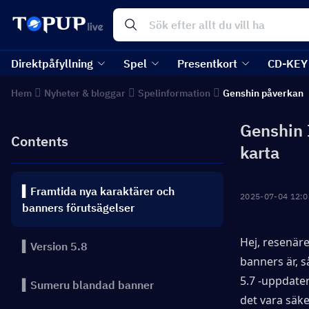
Direktpåfyllning
Spel
Presentkort
CD-KEY
Hem
Nyheter & bloggar
Spelinformation
Genshin påverkan
Genshin 
Contents
karta
▍Framtida nya karaktärer och
2025-07-04 12:0
banners förutsägelser
Hej, resenäre
▍Version 5.8
banners är, s
5.7 -uppdater
▍Sumeru blandad banner
det vara säke