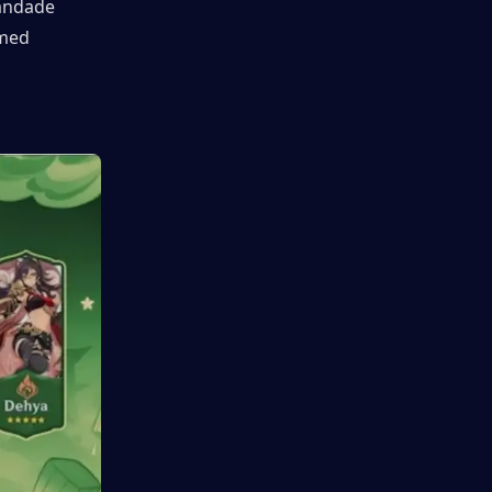
andade 
med 