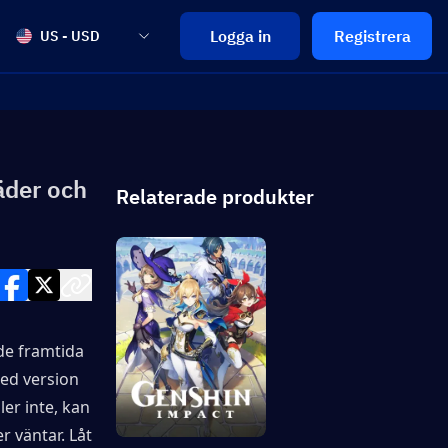
Logga in
Registrera
US - USD
äder och
Relaterade produkter
de framtida 
ed version 
er inte, kan 
 väntar. Låt 