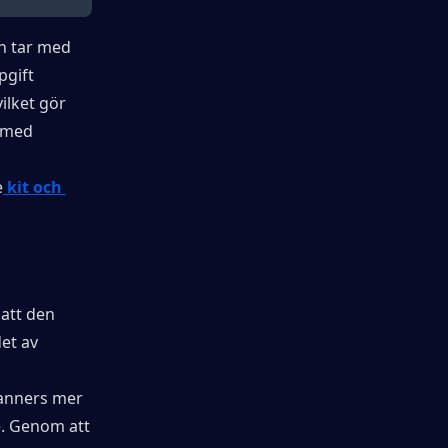
n tar med 
gift 
lket gör 
 med 
e
 kit och 
tt den 
t av 
anners mer 
. Genom att 