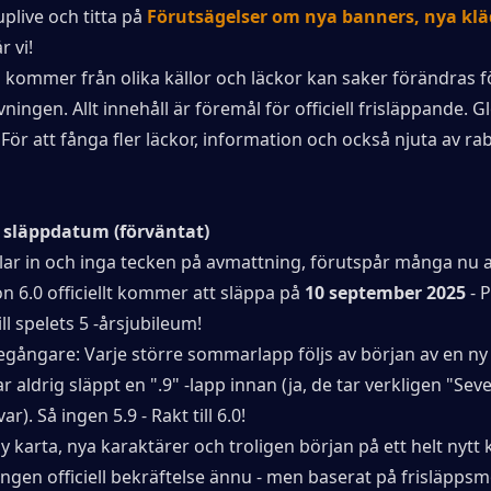
uplive och titta på
Förutsägelser om nya banners, nya kläd
r vi!
 kommer från olika källor och läckor kan saker förändras f
ivningen. Allt innehåll är föremål för officiell frisläppande. Gl
 För att fånga fler läckor, information och också njuta av ra
0 släppdatum (förväntat)
lar in och inga tecken på avmattning, förutspår många nu a
n 6.0 officiellt kommer att släppa på
 10 september 2025
 - 
ll spelets 5 -årsjubileum!
egångare: Varje större sommarlapp följs av början av en ny 
 aldrig släppt en ".9" -lapp innan (ja, de tar verkligen "Seve
r). Så ingen 5.9 - Rakt till 6.0!
y karta, nya karaktärer och troligen början på ett helt nytt k
 ingen officiell bekräftelse ännu - men baserat på frisläppsm