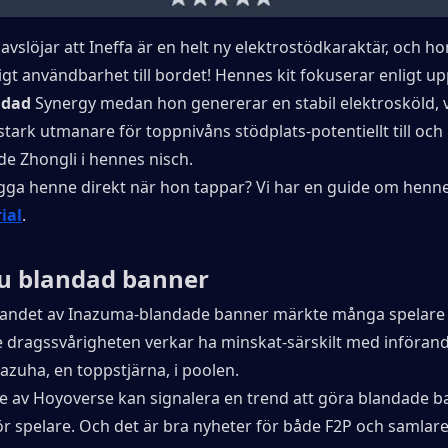
 avslöjar att Ineffa är en helt ny elektrostödkaraktär, och ho
rligt användbarhet till bordet! Hennes kit fokuserar enligt upp
ddad
 Synergy medan hon genererar en stabil elektrosköld, vi
 stark utmanare för toppnivåns stödplats-potentiellt till och
e Zhongli i hennes nisch.
ygga henne direkt när hon tappar? Vi har en guide om henn
ial
.
u blandad banner
ppandet av Inazuma-blandade banner märkte många spelare a
 dragssvårigheten verkar ha minskat-särskilt med införande
azuha, en toppstjärna, i poolen.
e av Hoyoverse kan signalera en trend att göra blandade b
för spelare. Och det är bra nyheter för både F2P och samlare