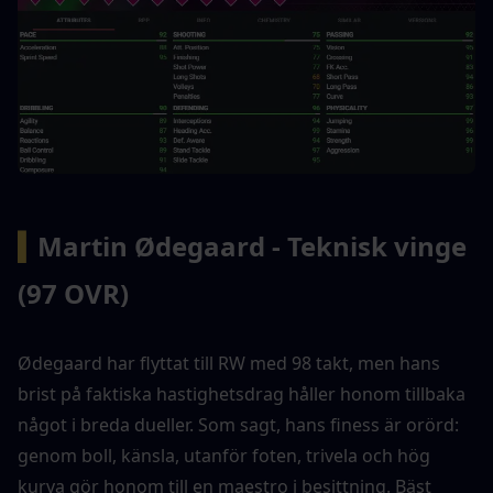
▍
Martin Ødegaard - Teknisk vinge 
(97 OVR)
Ødegaard har flyttat till RW med 98 takt, men hans 
brist på faktiska hastighetsdrag håller honom tillbaka 
något i breda dueller. Som sagt, hans finess är orörd: 
genom boll, känsla, utanför foten, trivela och hög 
kurva gör honom till en maestro i besittning. Bäst 