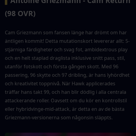
▍
Antoine Griezmann - Cam Return 
(98 OVR)
Cam Griezmann som fansen länge har drömt om har 
äntligen kommit! Detta mutationskort levererar allt: 5-
stjärniga färdigheter och svag fot, ambidextrous play 
och en helt staplad draglista inklusive snitt pass, stil, 
utanför fotskott och första gången skott. Med 96 
passering, 96 skytte och 97 dribling, är hans lyhördhet 
och kreativitet toppnivå. När Hawk applicerades 
träffar hans takt 99, och han blir dödlig i alla centrala 
attackerande roller. Oavsett om du kör en kontrollstil 
eller hybridvinge-mid-attack, är detta en av de bästa 
Griezmann-versionerna som någonsin släppts.