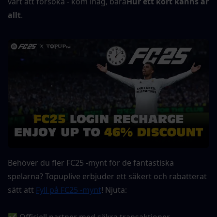
värt att försöka - kom ihåg, bara
Hur ett kort känns är 
allt
.
Behöver du fler FC25 -mynt för de fantastiska 
spelarna? Topuplive erbjuder ett säkert och rabatterat 
sätt att 
Fyll på FC25 -mynt
! Njuta:
✅ Officiell partner med säkra transaktioner