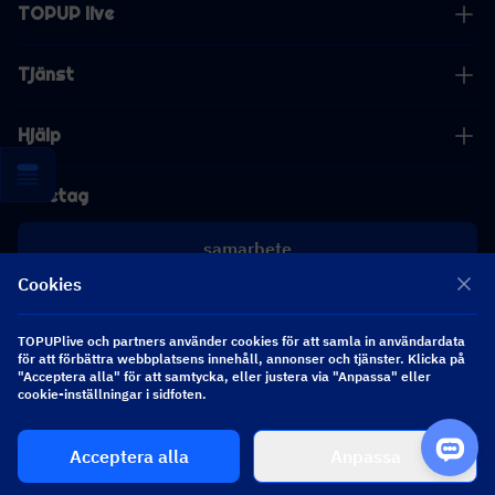
TOPUP live
Tjänst
Hjälp
Företag
samarbete
Cookies
[email protected]
[email protected]
TOPUPlive och partners använder cookies för att samla in användardata
för att förbättra webbplatsens innehåll, annonser och tjänster. Klicka på
"Acceptera alla" för att samtycka, eller justera via "Anpassa" eller
Följ oss
cookie-inställningar i sidfoten.
Acceptera alla
Anpassa
Copyright 2026 SEA WHALE TECHNOLOGY PTE.LTD. All Rights Reserved.