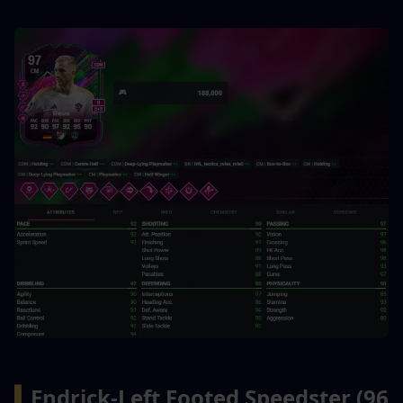
▍
Endrick-Left Footed Speedster (96 