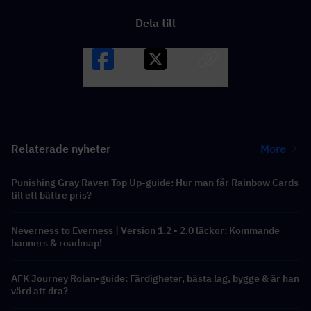
Dela till
Facebook
X
LINK
Relaterade nyheter
More
Punishing Gray Raven Top Up-guide: Hur man får Rainbow Cards
till ett bättre pris?
Neverness to Everness | Version 1.2 - 2.0 läckor: Kommande
banners & roadmap!
AFK Journey Rolan-guide: Färdigheter, bästa lag, bygge & är han
värd att dra?