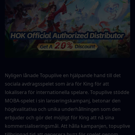
Nyligen lånade Topuplive en hjälpande hand till det 
sociala avdragsspelet som ära för King för att 
lokalisera för internationella spelare. Topuplive stödde 
MOBA-spelet i sin lanseringskampanj, betonar den 
högkvalitativa och unika underhållningen som den 
erbjuder och gör det möjligt för King att nå sina 
kommersialiseringsmål. Att hålla kampanjen, topuplive 
tillbringad tid att generera buzz för spelet genom 