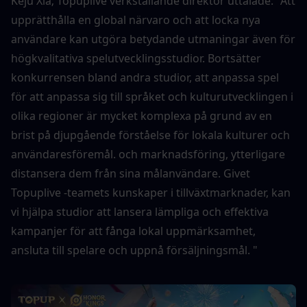
Keju Xia; Topuplive verkställande direktör uttalade: "Att 
upprätthålla en global närvaro och att locka nya 
användare kan utgöra betydande utmaningar även för 
högkvalitativa spelutvecklingsstudior. Bortsätter 
konkurrensen bland andra studior, att anpassa spel 
för att anpassa sig till språket och kulturutvecklingen i 
olika regioner är mycket komplexa på grund av en 
brist på djupgående förståelse för lokala kulturer och 
användaresföremål. och marknadsföring, ytterligare 
distansera dem från sina målanvändare. Givet 
Topuplive -teamets kunskaper i tillväxtmarknader, kan 
vi hjälpa studior att lansera lämpliga och effektiva 
kampanjer för att fånga lokal uppmärksamhet, 
ansluta till spelare och uppnå försäljningsmål. "