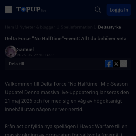
Logga in
Hem
Nyheter & bloggar
Spelinformation
Deltastyrka
Delta Force "No Halftime"-event: Allt du behöver veta
Samuel
2026-05-27 10:16:31
Dela till
Välkommen till Delta Force "No Halftime" Mid-Season 
Update! Denna massiva live-uppdatering lanseras den 
21 maj 2026 och för med sig en våg av högoktanigt 
innehåll utan någon server-nertid.
Från actionfyllda nya spellägen i Havoc Warfare till en 
massiv ökning av drop-raten för sällsynta föremål i 