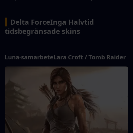
▍
Delta Force
Inga Halvtid 
tidsbegränsade skins
Luna-samarbete
Lara Croft / Tomb Raider