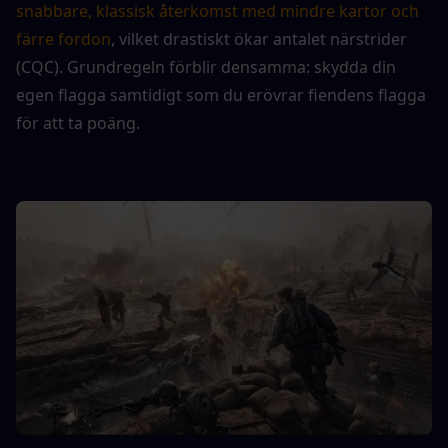
snabbare, klassisk återkomst med mindre kartor och 
färre fordon
, vilket drastiskt ökar antalet närstrider 
(CQC). Grundregeln förblir densamma: skydda din 
egen flagga samtidigt som du erövrar fiendens flagga 
för att ta poäng.