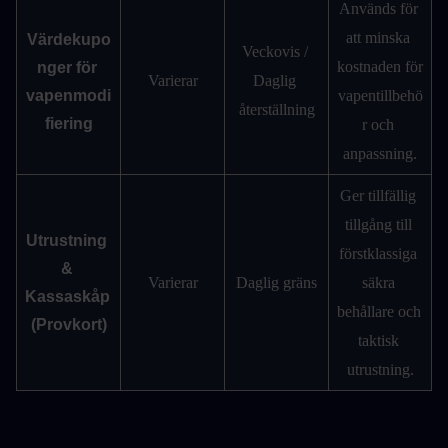
Används för 
att minska 
Värdekupo
Veckovis / 
kostnaden för 
nger för 
Varierar
Daglig 
vapenmodi
vapentillbehö
återställning
fiering
r och 
anpassning.
Ger tillfällig 
tillgång till 
Utrustning 
förstklassiga 
& 
Varierar
Daglig gräns
säkra 
Kassaskåp 
behållare och 
(Provkort)
taktisk 
utrustning.