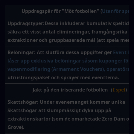
Uppdragspår för "Möt fotbollen" (
Utanför spele
Uppdragstyper:
Dessa inkluderar kumulativ speltid, a
säkra ett visst antal elimineringar, framgångsrika 
extraktioner och gruppbaserade mål (att spela med 
Belöningar
: Att slutföra dessa uppgifter ger 
Event-EX
låser upp exklusiva belöningar såsom kuponger för 
vapenmodifiering (Armament Vouchers), operatörs-
utrustningspaket och sprayer med eventtema.
Jakt på den iriserande fotbollen（
I spel
)
Skattshögar:
 Under evenemanget kommer unika 
Skattshögar
 att slumpmässigt dyka upp på 
extraktionskartor (som de omarbetade Zero Dam och 
Grove).