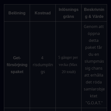
Inlösnings
Beskrivnin
Belöning
Kostnad
gräns
g & Värde
Genom att 
öppna 
detta 
paket får 
du en 
4 
5 gånger per 
Get-
slumpmäs
risdumplin
vecka (Max 
försörjning
sig chans 
gs
spaket
20 totalt)
att erhålla 
det röda 
samlarobje
ktet 
"G.O.A.T."