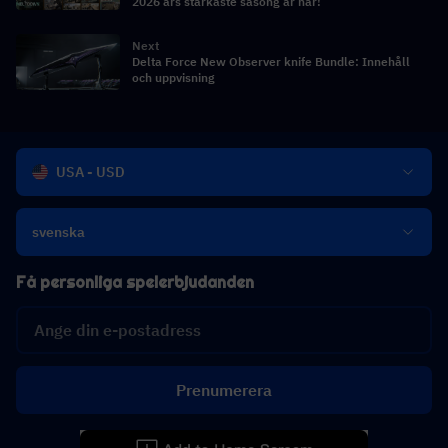
2026 års starkaste säsong är här!
Next
Delta Force New Observer knife Bundle: Innehåll
och uppvisning
USA - USD
svenska
Få personliga spelerbjudanden
Prenumerera