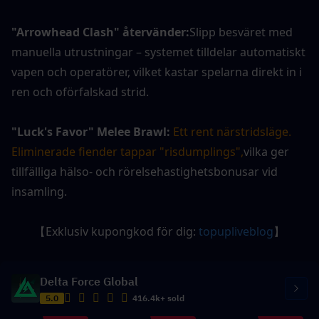
"Arrowhead Clash" återvänder:
Slipp besväret med 
manuella utrustningar – systemet tilldelar automatiskt 
vapen och operatörer, vilket kastar spelarna direkt in i 
ren och oförfalskad strid.
"Luck's Favor" Melee Brawl:
Ett rent närstridsläge. 
Eliminerade fiender tappar "risdumplings",
vilka ger 
tillfälliga hälso- och rörelsehastighetsbonusar vid 
insamling.
【Exklusiv kupongkod för dig: 
topupliveblog
】
Delta Force Global
5.0
416.4k+ sold