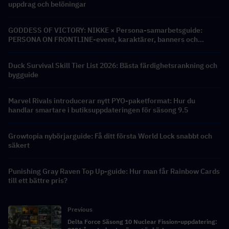
uppdrag och belöningar
GODDESS OF VICTORY: NIKKE × Persona-samarbetsguide:
PERSONA ON FRONTLINE-event, karaktärer, banners och
belöningar
Duck Survival Skill Tier List 2026: Bästa färdighetsrankning och
bygguide
Marvel Rivals introducerar nytt PYO-paketformat: Hur du
handlar smartare i butiksuppdateringen för säsong 9.5
Growtopia nybörjarguide: Få ditt första World Lock snabbt och
säkert
Punishing Gray Raven Top Up-guide: Hur man får Rainbow Cards
till ett bättre pris?
Previous
Delta Force Säsong 10 Nuclear Fission-uppdatering: