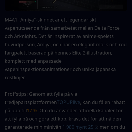
M4A1 "Amiya"-skinnet är ett legendariskt 
vapenutseende från samarbetet mellan Delta Force 
och Arknights. Det är inspirerat av anime-spelets 
huvudperson, Amiya, och har en elegant mörk och röd 
färgpalett baserad på hennes Elite 2-illustration, 
komplett med anpassade 
vapeninspektionsanimationer och unika japanska 
röstlinjer.
Proffstips: Genom att fylla på via 
tredjepartsplattformen
TOPUPlive
, kan du få en rabatt 
på upp till
17 %
. Om du använder officiella kanaler för 
att fylla på och göra ett köp, krävs det för att nå den 
garanterade miniminivån 
1 980 mynt 25 $
; men om du 