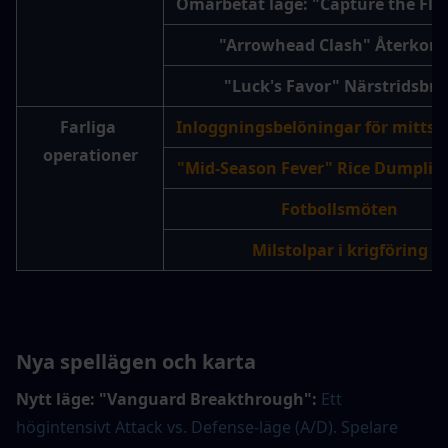
Omarbetat läge: "Capture the Flag
"Arrowhead Clash" Återkom
"Luck's Favor" Närstridsbrå
Farliga 
Inloggningsbelöningar för mitts
operationer
"Mid-Season Fever" Rice Dumplin
Fotbollsmöten
Milstolpar i krigföring
Nya spellägen och karta
Nytt läge: "Vanguard Breakthrough":
Ett 
högintensivt Attack vs. Defense-läge (A/D). Spelare 