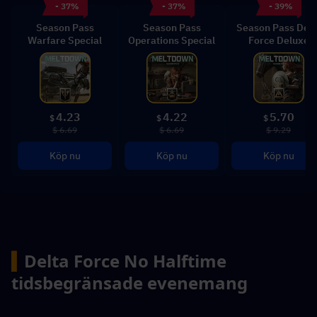
- 37%
- 37%
- 39%
Season Pass
Season Pass
Season Pass Delt
Warfare Special
Operations Special
Force Deluxe
4.23
4.22
5.70
$
$
$
$ 6.69
$ 6.69
$ 9.29
Köp nu
Köp nu
Köp nu
▍
Delta Force No Halftime 
tidsbegränsade evenemang