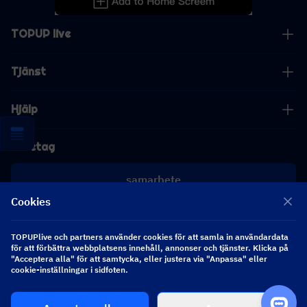
TOPUP live
Tjänst
Hjälp
Företag
samarbete
Cookies
[email protected]
[email protected]
TOPUPlive och partners använder cookies för att samla in användardata
för att förbättra webbplatsens innehåll, annonser och tjänster. Klicka på
"Acceptera alla" för att samtycka, eller justera via "Anpassa" eller
cookie-inställningar i sidfoten.
Följ oss