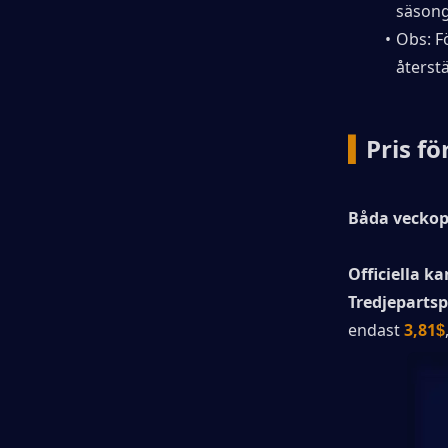
säsong
Obs: F
återstä
▍
Pris f
Båda veckopa
Officiella ka
Tredjepartsp
endast 
3,81
$