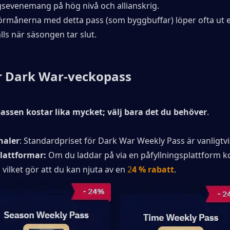
sevenemang på hög nivå och allianskrig.
örmånerna med detta pass (som byggbuffar) löper ofta ut el
lls när säsongen tar slut.
ör Dark War-veckopass
ssen kostar lika mycket; välj bara det du behöver
.
naler
: Standardpriset för Dark War Weekly Pass är vanligtvi
lattformar: 
Om du laddar på via en påfyllningsplattform ko
, vilket gör att du kan njuta av en 
2
4 % rabatt
.