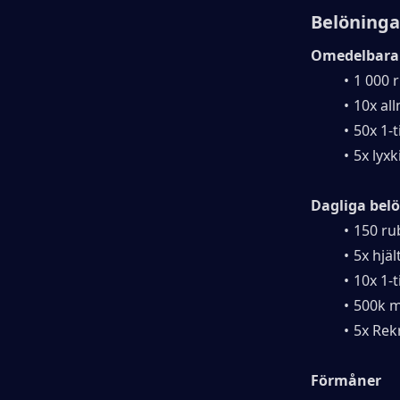
Belöninga
Omedelbara
1 000 
10x al
50x 1-
5x lyxk
Dagliga belö
150 ru
5x hjä
10x 1-
500k ma
5x Rekr
Förmåner