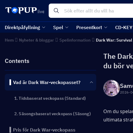
Direktpåfyllning
Spel
Presentkort
CD-KEY
Hem
Nyheter & bloggar
Spelinformation
Dark War: Survival
The Dark
Contents
du bör ve
▍Vad är Dark War-veckopasset?
Sam
2026-0
1. Tidsbaserat veckopass (Standard)
Om du spelar
2. Säsongsbaserat veckopass (Säsong)
ultimata stra
▍Pris för Dark War-veckopass