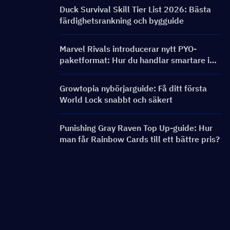
och belöningar
Duck Survival Skill Tier List 2026: Bästa
färdighetsrankning och bygguide
Marvel Rivals introducerar nytt PYO-
paketformat: Hur du handlar smartare i
butiksuppdateringen för säsong 9.5
Growtopia nybörjarguide: Få ditt första
World Lock snabbt och säkert
Punishing Gray Raven Top Up-guide: Hur
man får Rainbow Cards till ett bättre pris?