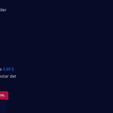
ler 
s 
4,99 $ 
star det 