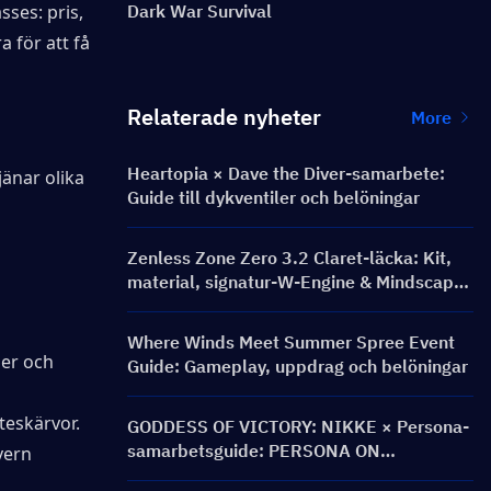
es: pris, 
Dark War Survival
för att få 
Relaterade nyheter
More
Heartopia × Dave the Diver-samarbete:
änar olika 
Guide till dykventiler och belöningar
Zenless Zone Zero 3.2 Claret-läcka: Kit,
material, signatur-W-Engine & Mindscape
Cinema
Where Winds Meet Summer Spree Event
er och 
Guide: Gameplay, uppdrag och belöningar
teskärvor.
GODDESS OF VICTORY: NIKKE × Persona-
samarbetsguide: PERSONA ON
ern 
FRONTLINE-event, karaktärer, banners