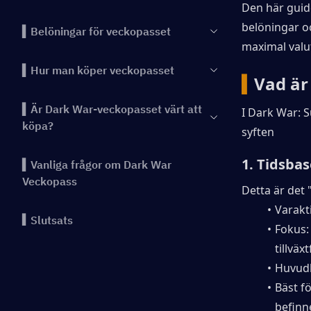
Den här guid
belöningar oc
▍Belöningar för veckopasset
maximal valu
▍Hur man köper veckopasset
▍
Vad är
▍Är Dark War-veckopasset värt att
I Dark War: S
köpa?
syften
1. Tidsba
▍Vanliga frågor om Dark War
Veckopass
Detta är det 
Varakti
▍Slutsats
Fokus:
tillväx
Huvudb
Bäst f
befinne