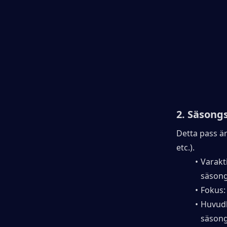
2. 
Säsongs
Detta pass är
etc.).
Varakti
säsong
Fokus:
Huvudb
säsong