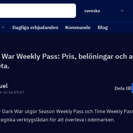
svenska
Dagliga erbjudanden
Kommande
Blog
 War Weekly Pass: Pris, belöningar och a
ta.
uel
Dela till
4-16 16:59:07
 Dark War utgör Season Weekly Pass och Time Weekly Pass
tegiska verktygslådan för att överleva i ödemarken.