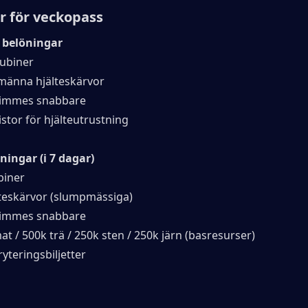
r för veckopass
 belöningar
rubiner
lmänna hjälteskärvor
timmes snabbare
istor för hjälteutrustning
ningar (i 7 dagar)
biner
lteskärvor (slumpmässiga)
timmes snabbare
t / 500k trä / 250k sten / 250k järn (basresurser)
yteringsbiljetter