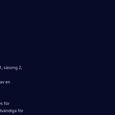
, säsong 2, 
av en 
 för 
vändiga för 