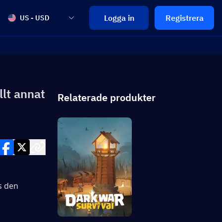
Logga in
Registrera
US - USD
llt annat
Relaterade produkter
 den 