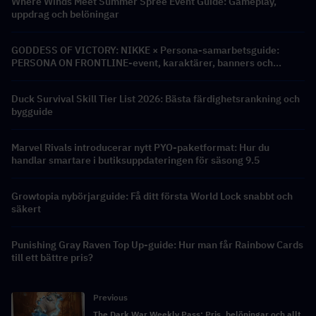
Where Winds Meet Summer Spree Event Guide: Gameplay,
uppdrag och belöningar
GODDESS OF VICTORY: NIKKE × Persona-samarbetsguide:
PERSONA ON FRONTLINE-event, karaktärer, banners och
belöningar
Duck Survival Skill Tier List 2026: Bästa färdighetsrankning och
bygguide
Marvel Rivals introducerar nytt PYO-paketformat: Hur du
handlar smartare i butiksuppdateringen för säsong 9.5
Growtopia nybörjarguide: Få ditt första World Lock snabbt och
säkert
Punishing Gray Raven Top Up-guide: Hur man får Rainbow Cards
till ett bättre pris?
Previous
The Dark War Weekly Pass: Pris, belöningar och allt