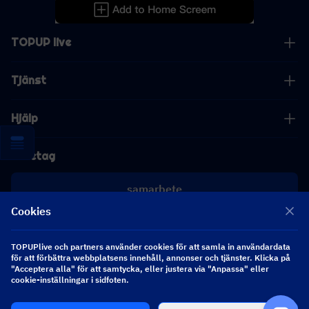
TOPUP live
Tjänst
Hjälp
Företag
samarbete
Cookies
[email protected]
[email protected]
TOPUPlive och partners använder cookies för att samla in användardata
för att förbättra webbplatsens innehåll, annonser och tjänster. Klicka på
"Acceptera alla" för att samtycka, eller justera via "Anpassa" eller
Följ oss
cookie-inställningar i sidfoten.