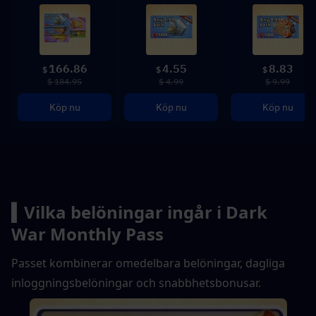
166.86
4.55
8.83
$
$
$
$ 184.95
$ 4.99
$ 9.99
Köp nu
Köp nu
Köp nu
▍Vilka belöningar ingår i Dark 
War Monthly Pass
Passet kombinerar omedelbara belöningar, dagliga 
inloggningsbelöningar och snabbhetsbonusar.