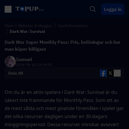
Logga in
Hem
Nyheter & bloggar
Spelinformation
Dark War: Survival
Dark War Super Monthly Pass: Pris, belöningar och hur
man köper billigare
Samuel
2026-04-15 13:39:31
Dela till
Om du är en aktiv spelare i Dark War: Survival är du 
säkert inte främmande för Monthly Pass. Som ett av 
de mest sålda och mest givande föremålen i spelet ger 
det olika resurser dagligen under en 30-dagars 
inloggningsperiod. Dessa resurser minskar avsevärt 