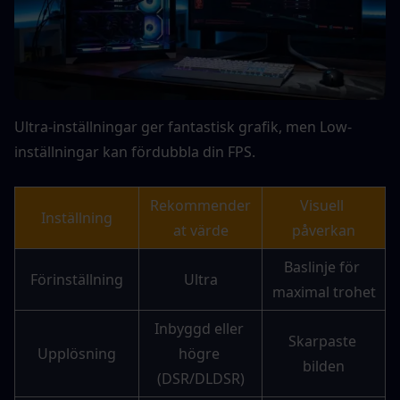
Ultra-inställningar ger fantastisk grafik, men Low-
inställningar kan fördubbla din FPS.
Rekommender
Visuell 
Inställning
at värde
påverkan
Baslinje för 
Förinställning
Ultra
maximal trohet
Inbyggd eller 
Skarpaste 
Upplösning
högre 
bilden
(DSR/DLDSR)