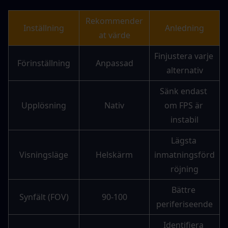
Rekommender
Inställning
Anledning
at värde
Finjustera varje 
Förinställning
Anpassad
alternativ
Sänk endast 
Upplösning
Nativ
om FPS är 
instabil
Lägsta 
Visningsläge
Helskärm
inmatningsförd
röjning
Bättre 
Synfält (FOV)
90-100
periferiseende
Identifiera 