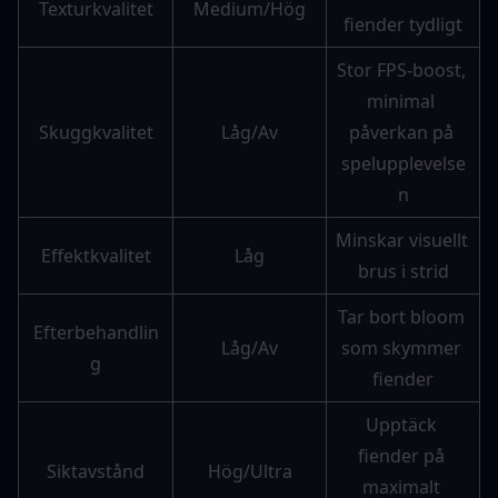
Texturkvalitet
Medium/Hög
fiender tydligt
Stor FPS-boost, 
minimal 
Skuggkvalitet
Låg/Av
påverkan på 
spelupplevelse
n
Minskar visuellt 
Effektkvalitet
Låg
brus i strid
Tar bort bloom 
Efterbehandlin
Låg/Av
som skymmer 
g
fiender
Upptäck 
fiender på 
Siktavstånd
Hög/Ultra
maximalt 