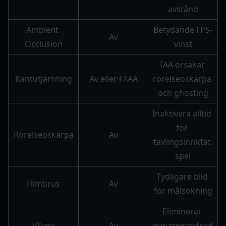
avstånd
Ambient 
Betydande FPS-
Av
Occlusion
vinst
TAA orsakar 
Kantutjämning
Av eller FXAA
rörelseoskärpa 
och ghosting
Inaktivera alltid 
för 
Rörelseoskärpa
Av
tävlingsinriktat 
spel
Tydligare bild 
Filmbrus
Av
för målsökning
Eliminerar 
VSync
Av
inmatningsförd