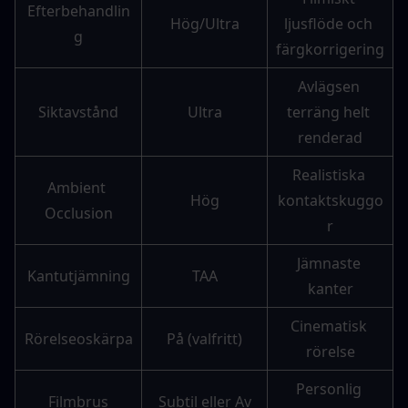
Efterbehandlin
Hög/Ultra
ljusflöde och 
g
färgkorrigering
Avlägsen 
Siktavstånd
Ultra
terräng helt 
renderad
Realistiska 
Ambient 
Hög
kontaktskuggo
Occlusion
r
Jämnaste 
Kantutjämning
TAA
kanter
Cinematisk 
Rörelseoskärpa
På (valfritt)
rörelse
Personlig 
Filmbrus
Subtil eller Av