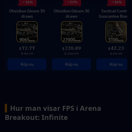
- 16%
- 12%
- 16%
Obsidian Gleam 10
Obsidian Gleam 30
Tactical Control
draws
draws
Guarantee Bundl
72.77
220.89
42.23
$
$
$
$ 85.99
$ 250.99
$ 49.90
Köp nu
Köp nu
Köp nu
▍
Hur man visar FPS i Arena 
Breakout: Infinite