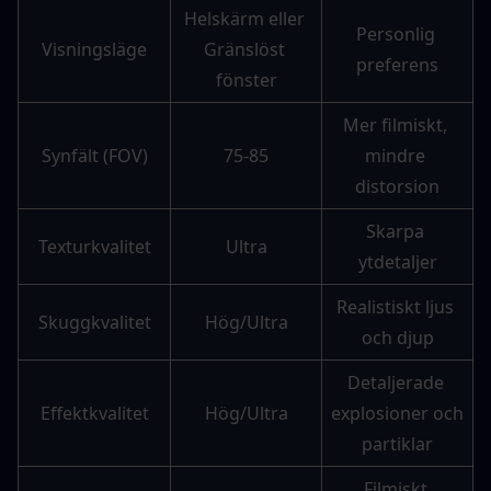
Helskärm eller 
Personlig 
Visningsläge
Gränslöst 
preferens
fönster
Mer filmiskt, 
Synfält (FOV)
75-85
mindre 
distorsion
Skarpa 
Texturkvalitet
Ultra
ytdetaljer
Realistiskt ljus 
Skuggkvalitet
Hög/Ultra
och djup
Detaljerade 
Effektkvalitet
Hög/Ultra
explosioner och 
partiklar
Filmiskt 