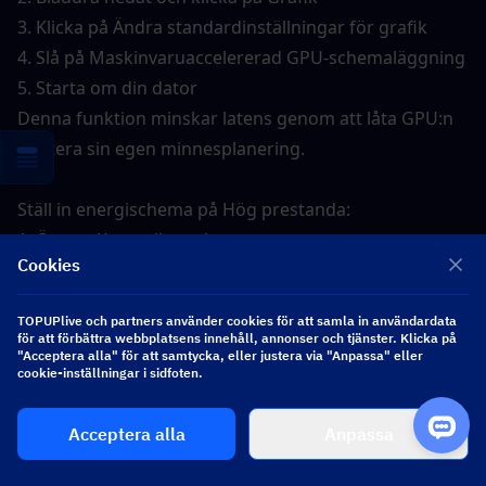
3. Klicka på Ändra standardinställningar för grafik
4. Slå på Maskinvaruaccelererad GPU-schemaläggning
5. Starta om din dator
Denna funktion minskar latens genom att låta GPU:n 
hantera sin egen minnesplanering.
Ställ in energischema på Hög prestanda:
1. Öppna Kontrollpanelen
Cookies
2. Klicka på Energialternativ
3. Välj Hög prestanda eller Ultimat prestanda
TOPUPlive och partners använder cookies för att samla in användardata
Detta förhindrar att Windows stryper din processor 
för att förbättra webbplatsens innehåll, annonser och tjänster. Klicka på
"Acceptera alla" för att samtycka, eller justera via "Anpassa" eller
för att spara ström.
cookie-inställningar i sidfoten.
Inaktivera autostartprogram:
Acceptera alla
Anpassa
1. Tryck på Ctrl + Skift + Esc för att öppna 
Aktivitetshanteraren