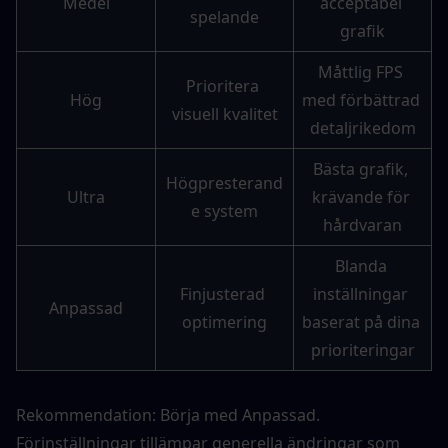
Medel
acceptabel 
spelande
grafik
Måttlig FPS 
Prioritera 
Hög
med förbättrad 
visuell kvalitet
detaljrikedom
Bästa grafik, 
Högpresterand
Ultra
krävande för 
e system
hårdvaran
Blanda 
Finjusterad 
inställningar 
Anpassad
optimering
baserat på dina 
prioriteringar
Rekommendation: Börja med Anpassad. 
Förinställningar tillämpar generella ändringar som 