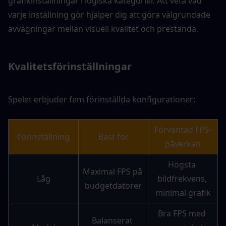
grafikinställningar i logiska kategorier. Att veta vad 
varje inställning gör hjälper dig att göra välgrundade 
avvägningar mellan visuell kvalitet och prestanda.
Kvalitetsförinställningar
Spelet erbjuder fem förinställda konfigurationer:
Förväntad FPS-
Förinställning
Bäst för
påverkan
Högsta 
Maximal FPS på 
Låg
bildfrekvens, 
budgetdatorer
minimal grafik
Bra FPS med 
Balanserat 