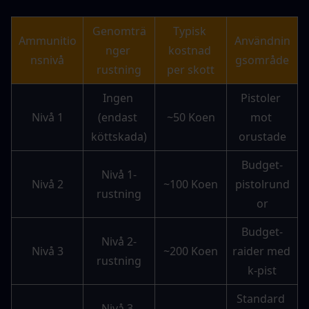
Genomträ
Typisk 
Ammunitio
Användnin
nger 
kostnad 
nsnivå
gsområde
rustning
per skott
Ingen 
Pistoler 
Nivå 1
(endast 
~50 Koen
mot 
köttskada)
orustade
Budget-
Nivå 1-
Nivå 2
~100 Koen
pistolrund
rustning
or
Budget-
Nivå 2-
Nivå 3
~200 Koen
raider med 
rustning
k-pist
Standard 
Nivå 3-