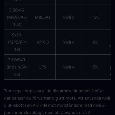
5.56x45 
D
(M4A1/AK-
M855A1
Nivå 5
~15K
e
102)
9x19 
(MP5/PP-
AP 6.3
Nivå 4
~6K
sw
19)
7.62x54R 
B
(Mosin/SV-
LPS
Nivå 4
~5K
pr
98)
el
Tumregel: Anpassa alltid din ammunitionsnivå efter 
det pansar du förväntar dig att möta. Att använda nivå 
5 BP-skott i en AK-74N mot motståndare med nivå 2-
pansar är slösaktigt, men att använda nivå 2-