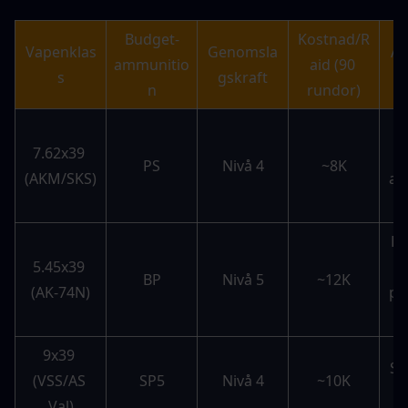
Budget-
Kostnad/R
Vapenklas
Genomsla
An
ammunitio
aid (90 
s
gskraft
n
rundor)
7.62x39 
b
PS
Nivå 4
~8K
(AKM/SKS)
al
Bil
5.45x39 
BP
Nivå 5
~12K
(AK-74N)
pe
9x39 
Su
(VSS/AS 
SP5
Nivå 4
~10K
Val)