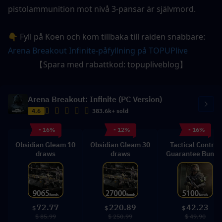
pistolammunition mot nivå 3-pansar är självmord.
👇 Fyll på Koen och kom tillbaka till raiden snabbare: 
Arena Breakout Infinite-påfyllning på TOPUPlive
【Spara med rabattkod: topupliveblog】
Arena Breakout: Infinite (PC Version)
4.6
383.6k+ sold
- 16%
- 12%
- 16%
Obsidian Gleam 10
Obsidian Gleam 30
Tactical Control
draws
draws
Guarantee Bundl
72.77
220.89
42.23
$
$
$
$ 85.99
$ 250.99
$ 49.90