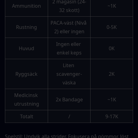
2 magasin (24-
Ammunition
~1K
32 skott)
PACA-väst (Nivå 
Rustning
0-5K
2) eller ingen
Ingen eller 
Huvud
0K
enkel keps
Liten 
Ryggsäck
scavenger-
2K
väska
Medicinsk 
2x Bandage
~1K
utrustning
Totalt
/
9-17K
Spelstil: Undvik alla strider. Fokusera på gömmor, löst 