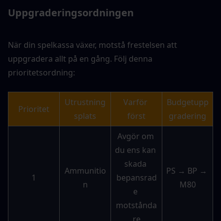
Uppgraderingsordningen
När din spelkassa växer, motstå frestelsen att 
uppgradera allt på en gång. Följ denna 
prioritetsordning:
Utrustning
Varför 
Budgetupp
Prioritet
splats
först
gradering
Avgör om 
du ens kan 
skada 
Ammunitio
PS → BP → 
1
bepansrad
n
M80
e 
motstånda
re