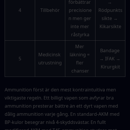
förbättrar 
→ 
4
Tillbehör
precisione
Rödpunkts
n men ger 
sikte → 
inte mer 
Kikarsikte
råstyrka
Mer 
Bandage 
Medicinsk 
läkning = 
5
→ IFAK → 
utrustning
fler 
Kirurgkit
chanser
Ammunition först är den mest kontraintuitiva men 
viktigaste regeln. Ett billigt vapen som avfyrar bra 
ammunition presterar bättre än ett dyrt vapen med 
dålig ammunition varje gång. En standard-AKM med 
BP-kulor besegrar nivå 4-skyddsvästar. En fullt 