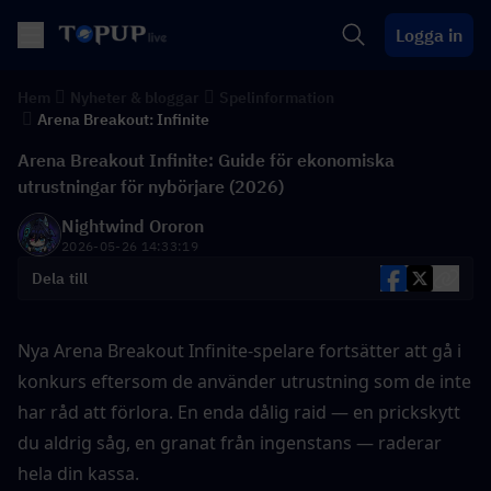
Logga in
Hem
Nyheter & bloggar
Spelinformation
Arena Breakout: Infinite
Arena Breakout Infinite: Guide för ekonomiska
utrustningar för nybörjare (2026)
Nightwind Ororon
2026-05-26 14:33:19
Dela till
Nya Arena Breakout Infinite-spelare fortsätter att gå i 
konkurs eftersom de använder utrustning som de inte 
har råd att förlora. En enda dålig raid — en prickskytt 
du aldrig såg, en granat från ingenstans — raderar 
hela din kassa.