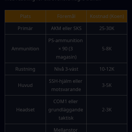
Plats
Föremål
Kostnad (Koen)
Primär
AKM eller SKS
25-30K
PS-ammunition 
Ammunition
× 90 (3 
5-8K
magasin)
Rustning
Nivå 3-väst
10-12K
SSH-hjälm eller 
Huvud
3-5K
motsvarande
COM1 eller 
Headset
grundläggande 
2-3K
taktisk
Mellanstor 