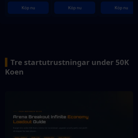
Köp nu
Köp nu
Köp nu
▍
Tre startutrustningar under 50K 
Koen