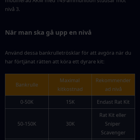
modifierad AKM med T45-ammunition studsar mot 
nivå 3.
När man ska gå upp en nivå
Använd dessa bankrulletrösklar för att avgöra när du 
har förtjänat rätten att köra ett dyrare kit:
Maximal 
Rekommender
Bankrulle
kitkostnad
ad nivå
0-50K
15K
Endast Rat Kit
Rat Kit eller 
50-150K
30K
Sniper 
Scavenger