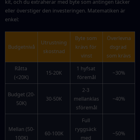
kit, och du extraherar med byte som antingen täcker 
eller överstiger den investeringen. Matematiken är 
enkel:
Byte som 
Överlevna
Utrustning
Budgetnivå
krävs för 
dsgrad 
skostnad
vinst
som krävs
Råtta 
1 hyfsat 
15-20K
~30%
(<20K)
föremål
2-3 
Budget (20-
30-50K
mellanklas
~40%
50K)
sföremål
Full 
Mellan (50-
ryggsäck 
60-100K
~50%
100K)
med 