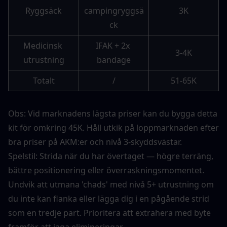
Ryggsäck
campingryggsä
3K
ck
Medicinsk 
IFAK + 2x 
3-4K
utrustning
bandage
Totalt
/
51-65K
Obs: Vid marknadens lägsta priser kan du bygga detta 
kit för omkring 45K. Håll utkik på loppmarknaden efter 
bra priser på AKM:er och nivå 3-skyddsvästar.
Spelstil: Strida när du har övertaget — högre terräng, 
bättre positionering eller överraskningsmomentet. 
Undvik att utmana 'chads' med nivå 5+ utrustning om 
du inte kan flanka eller lägga dig i en pågående strid 
som en tredje part. Prioritera att extrahera med byte 
framför att jaga elimineringar.