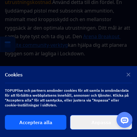
utrustningskostnad.
Använd detta till din fördel. En 
ljuddämpad pistol med subsonisk ammunition, 
minimalt med kroppsskydd och en mellanstor 
ryggsäck är den optimala utrustningen. Ditt mål är att 
samla byte tyst och ta dig ut. Den 
Arena Breakout 
Infinite community-verktyg
kan hjälpa dig att planera 
byggen som är lagliga i Lockdown.
Cookies
▍
Vanliga ekonomiska misstag för 
nybörjare
TOPUPlive och partners använder cookies för att samla in användardata
för att förbättra webbplatsens innehåll, annonser och tjänster. Klicka på
"Acceptera alla" för att samtycka, eller justera via "Anpassa" eller
cookie-inställningar i sidfoten.
Misstag 1: Att använda utrustning som 
du inte har råd att förlora
Acceptera alla
Anpassa