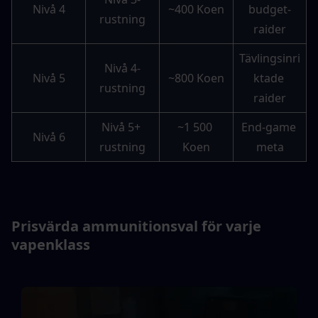
Nivå 4
~400 Koen
budget-
rustning
raider
Tävlingsinri
Nivå 4-
Nivå 5
~800 Koen
ktade 
rustning
raider
Nivå 5+ 
~1 500 
End-game 
Nivå 6
rustning
Koen
meta
Prisvärda ammunitionsval för varje 
vapenklass