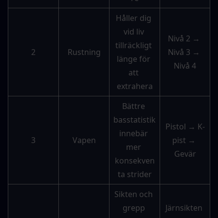
Håller dig 
vid liv 
Nivå 2 → 
tillräckligt 
2
Rustning
Nivå 3 → 
länge för 
Nivå 4
att 
extrahera
Bättre 
basstatistik 
Pistol → K-
innebär 
3
Vapen
pist → 
mer 
Gevär
konsekven
ta strider
Sikten och 
grepp 
Järnsikten 