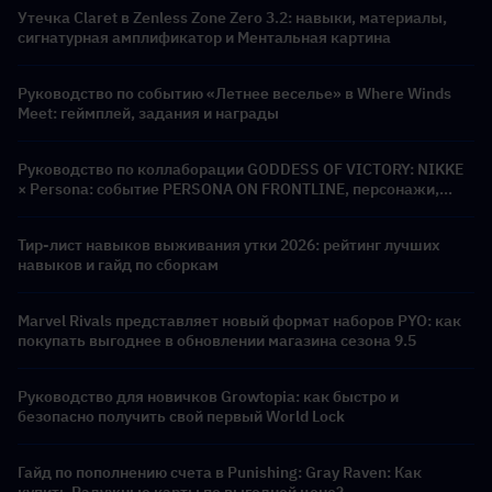
Утечка Claret в Zenless Zone Zero 3.2: навыки, материалы,
сигнатурная амплификатор и Ментальная картина
Руководство по событию «Летнее веселье» в Where Winds
Meet: геймплей, задания и награды
Руководство по коллаборации GODDESS OF VICTORY: NIKKE
× Persona: событие PERSONA ON FRONTLINE, персонажи,
баннеры и награды
Тир-лист навыков выживания утки 2026: рейтинг лучших
навыков и гайд по сборкам
Marvel Rivals представляет новый формат наборов PYO: как
покупать выгоднее в обновлении магазина сезона 9.5
Руководство для новичков Growtopia: как быстро и
безопасно получить свой первый World Lock
Гайд по пополнению счета в Punishing: Gray Raven: Как
купить Радужные карты по выгодной цене?