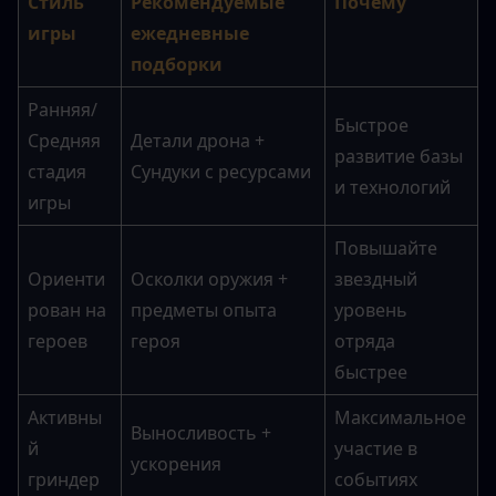
Стиль 
Рекомендуемые 
Почему
игры
ежедневные 
подборки
Ранняя/
Быстрое 
Средняя 
Детали дрона + 
развитие базы 
стадия 
Сундуки с ресурсами
и технологий
игры
Повышайте 
Ориенти
Осколки оружия + 
звездный 
рован на 
предметы опыта 
уровень 
героев
героя
отряда 
быстрее
Активны
Максимальное 
Выносливость + 
й 
участие в 
ускорения
гриндер
событиях