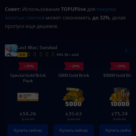
Совет:
 Использование 
TOPUPlive
 для 
покупки 
золотых слитков
 может сэкономить 
до 32%
, делая 
пропуск еще дешевле.
Last War: Survival
5.0
443.1k+ sold
- 29%
- 29%
- 29%
Special Gold Brick
5000 Gold Brick
10000 Gold Bric
Pack
14.26
35.63
71.24
$
$
$
$ 19.99
$ 49.99
$ 99.99
Купить сейчас
Купить сейчас
Купить сейчас