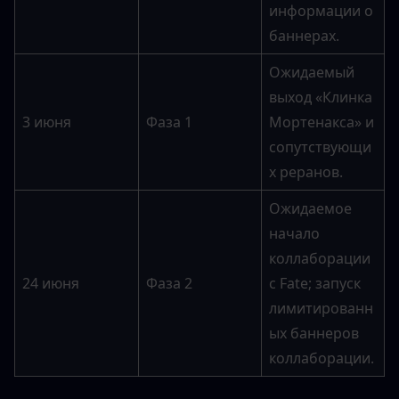
информации о 
баннерах.
Ожидаемый 
выход «Клинка 
3 июня
Фаза 1
Мортенакса» и 
сопутствующи
х реранов.
Ожидаемое 
начало 
коллаборации 
24 июня
Фаза 2
с Fate; запуск 
лимитированн
ых баннеров 
коллаборации.