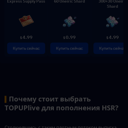
Express Supply Pass
60 Oneiric Shard
300+30 Oneiric
Shard
4.99
0.99
4.99
$
$
$
Купить сейчас
Купить сейчас
Купить сейчас
Почему стоит выбрать 
▍
TOPUPlive для пополнения HSR?
Столкнувшись с таким плотным потоком выпуска 