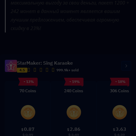
максимальную выгоду за свои деньги, пакет 1200 + 
242 монет в данный момент является вашим 
лучшим предложением, обеспечивая огромную 
скидку в 23%!
StarMaker: Sing Karaoke
4.5
999.9k+ sold
- 13%
- 19%
- 18%
70 Coins
240 Coins
306 Coins
0.87
2.86
3.63
$
$
$
$ 0.99
$ 3.49
$ 4.39