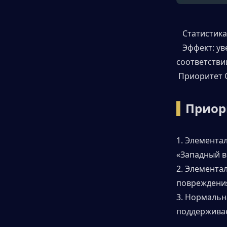
   Статистик
   Эффект: 
соответстви
 Приоритет 
▍
Приор
1. Элемента
«Западный ве
2. Элемента
повреждения
3. Нормальна
поддерживае