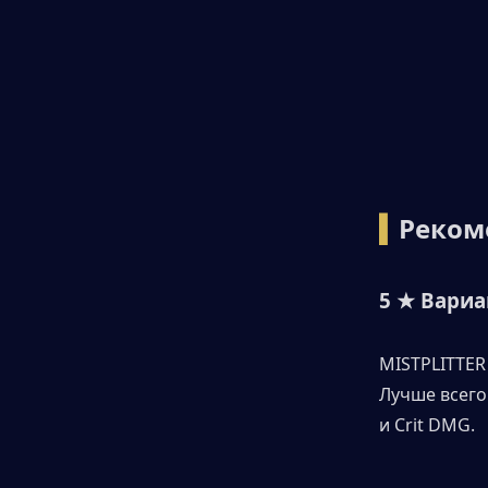
▍
Реком
5 ★ Вари
MISTPLITTER
Лучше всего
и Crit DMG.