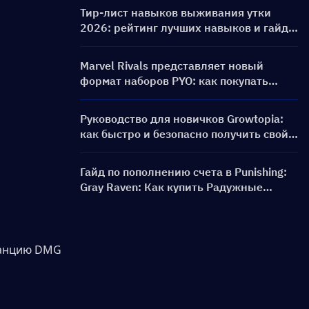
баннеры и награды
Тир-лист навыков выживания утки
2026: рейтинг лучших навыков и гайд
по сборкам
Marvel Rivals представляет новый
формат наборов PYO: как покупать
выгоднее в обновлении магазина
сезона 9.5
Руководство для новичков Growtopia:
как быстро и безопасно получить свой
первый World Lock
Гайд по пополнению счета в Punishing:
Gray Raven: Как купить Радужные
карты по выгодной цене?
нцию ​​DMG 