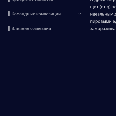
щит (от q) 
▍Командные композиции
идеальным д
пировыми ед
▍Влияние созвездия
замораживан