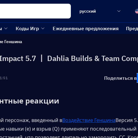
русский
ы
Коды Игр
Ежедневные предложения
Пред
ие Геншина
Impact 5.7 丨 Dahlia Builds & Team Com
Поделиться в
1:51
нтные реакции 
вый персонаж, введенный в
Воздействие Геншина
Версия 5.7
е навыки (e) и взрыв (Q) применяют последовательный 
останций, что позволяет длительно заморозить CC. Кроме