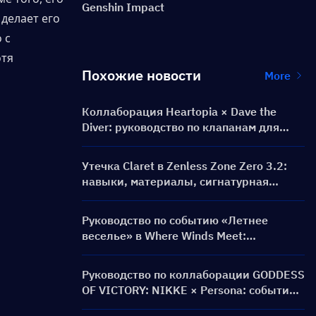
Genshin Impact
делает его 
с 
тя 
Похожие новости
More
Коллаборация Heartopia × Dave the
Diver: руководство по клапанам для
дайвинга и наградам
Утечка Claret в Zenless Zone Zero 3.2:
навыки, материалы, сигнатурная
амплификатор и Ментальная картина
Руководство по событию «Летнее
веселье» в Where Winds Meet:
геймплей, задания и награды
Руководство по коллаборации GODDESS
OF VICTORY: NIKKE × Persona: событие
PERSONA ON FRONTLINE, персонажи,