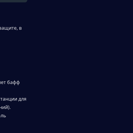
защите, в 
ет бафф 
танции для 
ий). 
ль 