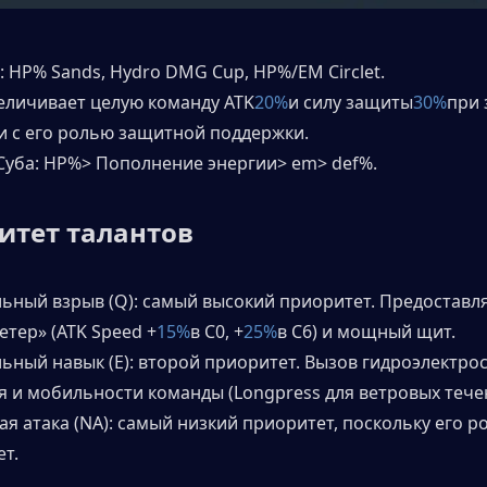
а: HP% Sands, Hydro DMG Cup, HP%/EM Circlet. 
увеличивает целую команду ATK
20%
и силу защиты
30%
при 
и с его ролью защитной поддержки. 
Суба: HP%> Пополнение энергии> em> def%. 
итет талантов
льный взрыв (Q): самый высокий приоритет. Предоставля
тер» (ATK Speed ​​+
15%
в C0, +
25%
в C6) и мощный щит. 
льный навык (E): второй приоритет. Вызов гидроэлектрос
 и мобильности команды (Longpress для ветровых течен
я атака (NA): самый низкий приоритет, поскольку его ро
т. 