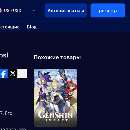
Авторизоваться
регистр
US - USD
стоящие
Blog
ps!
Похожие товары
. Его 
 того, его 