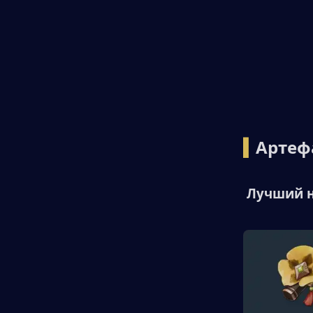
▍
Артеф
 Лучший на