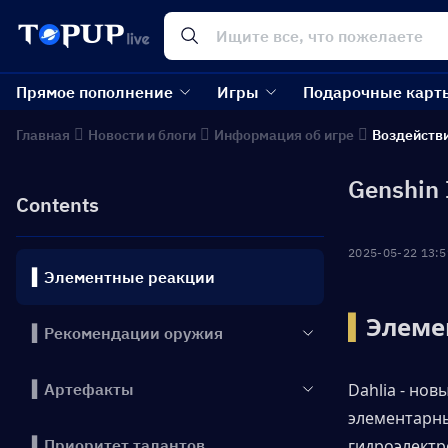
Прямое пополнение
Игры
Подарочные карт
Главная
Новости и блоги
Информация об игре
Воздейств
Genshin 
Contents
2025-05-22 13:5
▍Элементные реакции
▍
Элеме
▍Рекомендации оружия
▍Артефакты
Dahlia - но
элементарны
▍Приоритет талантов
гидроэлектр