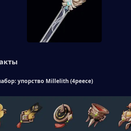
акты 
бор: упорство Millelith (4peece) 