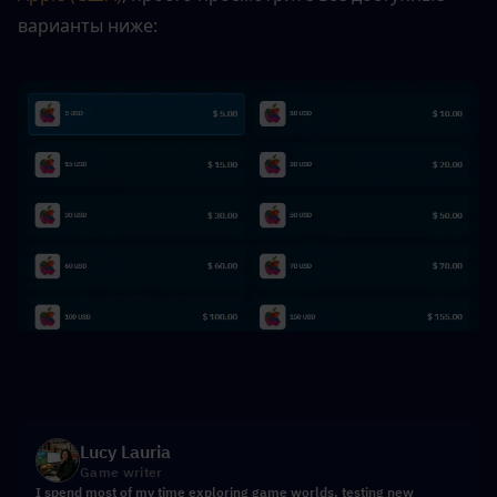
варианты ниже:
Lucy Lauria
Game writer
I spend most of my time exploring game worlds, testing new