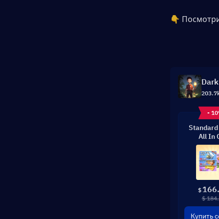
👇 Посмотри
Dark
203.7
- 1
Standard
All In
166
$
$ 184
Купить с