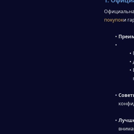
1. 
Официа
Официальна
покупок
и га
Преим
Совет
конфи
Лучше
внима