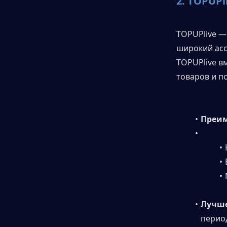
2. 
TOPUPl
TOPUPlive —
широкий асс
TOPUPlive вм
товаров и п
Преим
Лучше
перио