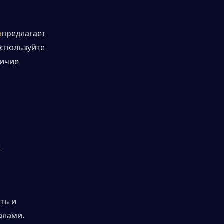
а
предлагает 
спользуйте 
ичие 
и
ь и 
алами.