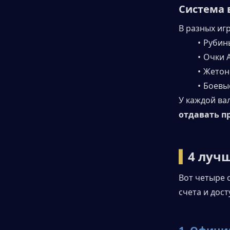
Система 
В разных иг
Рубин
Очки 
Жетон
Боевы
У каждой ва
отдавать п
▍
4 лучш
Вот четыре 
счета и дост