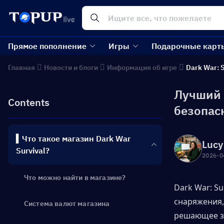
Прямое пополнение
Игры
Подарочные карт
Главная
Новости и блоги
Информация об игре
Dark War: S
Лучший 
Contents
безопас
▍Что такое магазин Dark War
Lucy
Survival?
2026-0
Что можно найти в магазине?
Dark War: Su
снаряжения,
Система валют магазина
решающее зн