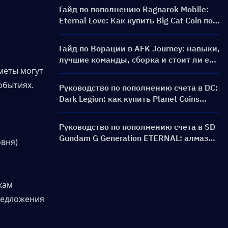
Гайд по пополнению Ragnarok Mobile:
Eternal Love: Как купить Big Cat Coin по
более выгодной цене?
Гайд по Ворации в AFK Journey: навыки,
лучшие команды, сборка и стоит ли её
меты могут 
призывать?
обытиях.
Руководство по пополнению счета в DC:
Dark Legion: как купить Planet Coins
дешевле и безопаснее
Руководство по пополнению счета в SD
Gundam G Generation ETERNAL: алмазы,
вня)
наборы для прорыва лимита, цены и
способы оплаты
кам
редложения