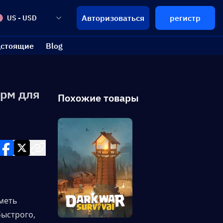
Авторизоваться
регистр
US - USD
стоящие
Blog
орм для
Похожие товары
меть 
ыстрого, 