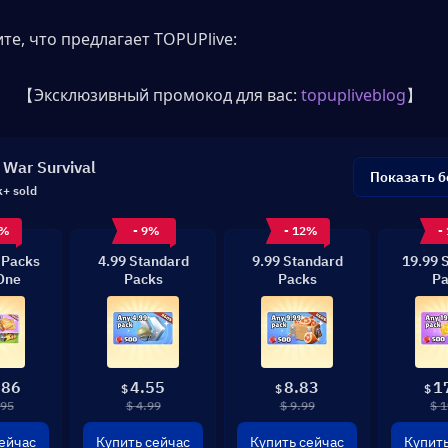
те, что предлагает TOPUPlive:
【Эксклюзивный промокод для вас: 
topupliveblog
】
 War Survival
Показать 
k+ sold
0%
- 9%
- 12%
-
 Packs
4.99 Standard
9.99 Standard
19.99 
 One
Packs
Packs
Pa
.86
4.55
8.83
1
$
$
$
.95
$ 4.99
$ 9.99
$ 1
ейчас
Купить сейчас
Купить сейчас
Купить