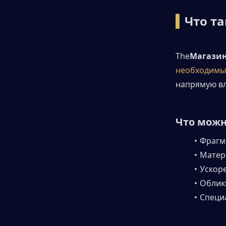
▍
Что та
The
Магазин 
необходимы
напрямую вл
Что можн
Фрагм
Матер
Ускоре
Облик
Специ