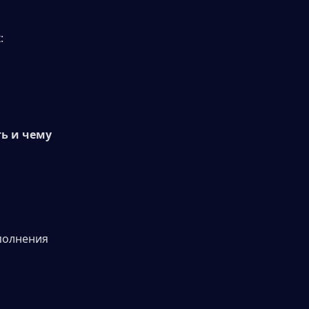
:
ь и чему 
олнения 