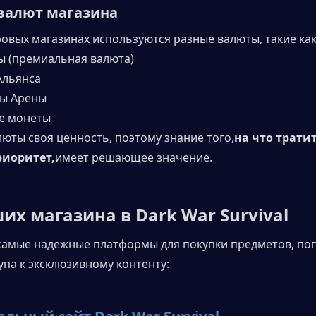
валют магазина
ровых магазинах используются разные валюты, такие как
ы (премиальная валюта)
Альянса
ы Арены
е монеты
люты своя ценность, поэтому знание того,
на что тратит
риоритет,
имеет решающее значение.
их магазина в Dark War Survival
самые надежные платформы для покупки предметов, поп
упа к эксклюзивному контенту: