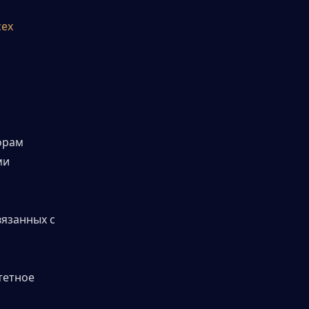
ех 
орам
и 
язанных с 
етное 