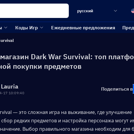
русский
ы
Коды Игр
Ежедневные предложения
Пред
urvival
магазин Dark War Survival: топ платф
ной покупки предметов
 Lauria
Поделиться в
4-17 10:09:40
rvival — это сложная игра на выживание, где улучшение 
 сбор редких предметов и настройка персонажа могут и
ачение. Выбор правильного магазина необходим для б