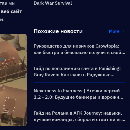
тве мы 
Dark War Survival
 
веб-сайт 
и.
Похожие новости
More
Руководство для новичков Growtopia:
как быстро и безопасно получить свой
первый World Lock
Гайд по пополнению счета в Punishing:
Gray Raven: Как купить Радужные
карты по выгодной цене?
Neverness to Everness | Утечки версий
1.2 - 2.0: Будущие баннеры и дорожная
карта!
Гайд на Ролана в AFK Journey: навыки,
лучшие команды, сборка и стоит ли его
призывать?