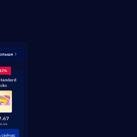
больше
 12%
Standard
cks
7.67
9.99
 сейчас