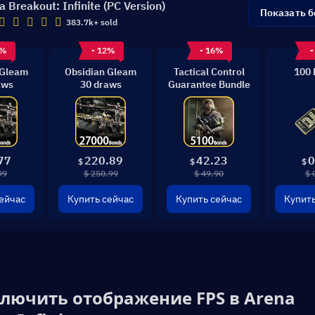
a Breakout: Infinite (PC Version)
Показать 
383.7k+ sold
6%
- 12%
- 16%
-
 Gleam
Obsidian Gleam
Tactical Control
100 
aws
30 draws
Guarantee Bundle
77
220.89
42.23
0
$
$
$
99
$ 250.99
$ 49.90
$ 
ейчас
Купить сейчас
Купить сейчас
Купить
лючить отображение FPS в Arena 