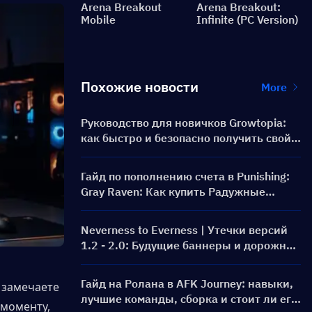
Arena Breakout
Arena Breakout:
Mobile
Infinite (PC Version)
Похожие новости
More
Руководство для новичков Growtopia:
как быстро и безопасно получить свой
первый World Lock
Гайд по пополнению счета в Punishing:
Gray Raven: Как купить Радужные
карты по выгодной цене?
Neverness to Everness | Утечки версий
1.2 - 2.0: Будущие баннеры и дорожная
карта!
Гайд на Ролана в AFK Journey: навыки,
 замечаете 
лучшие команды, сборка и стоит ли его
моменту, 