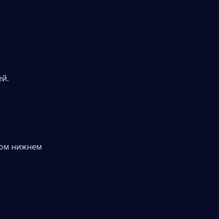
ей.
вом нижнем 