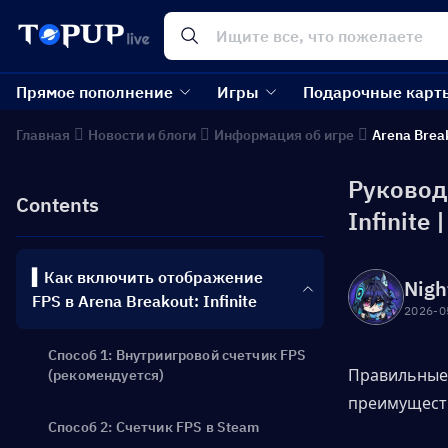
Прямое пополнение
Игры
Подарочные карт
Главная
Новости и блоги
Информация об игре
Arena Break
Руководс
Contents
Infinite 
▍Как включить отображение
Nigh
FPS в Arena Breakout: Infinite
2026-0
Способ 1: Внутриигровой счетчик FPS
Правильные 
(рекомендуется)
преимуществ
Способ 2: Счетчик FPS в Steam