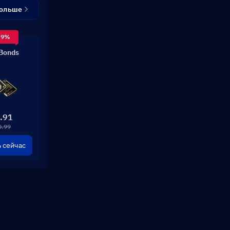
больше
 9%
Bonds
.91
0.99
 сейчас