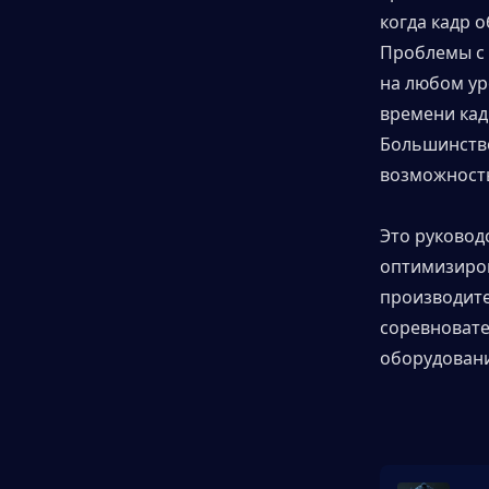
когда кадр о
▍Специфические оптимизации
Проблемы с 
для NVIDIA и AMD
на любом ур
времени кад
▍Распространенные проблемы с
Большинство
производительностью и их
решения
возможность
▍Часто задаваемые вопросы (FAQ)
Это руководс
оптимизиров
▍Доминируйте в Темной зоне с
производител
максимальной
соревновате
производительностью
оборудовани