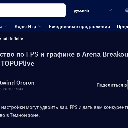
русский
ы
Коды Игр
Ежедневные предложения
Пред
out: Infinite
тво по FPS и графике в Arena Breakou
| TOPUPlive
twind Ororon
Поделиться в
5-26 10:54:04
настройки могут удвоить ваш FPS и дать вам конкурентн
о в Темной зоне.