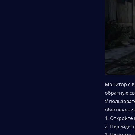
Монитор с в
обратную св
У пользоват
обеспечение
1. Откройте
2. Перейдит