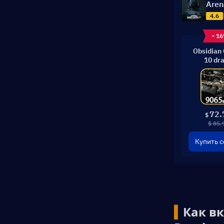
Aren
4.6
- 1
Obsidian
10 dr
72.
$
$ 85.
Купить с
▍
Как вк