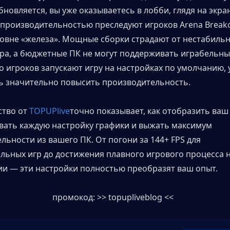
бновляется, вы уже оказываетесь в лобби, глядя на экра
производительностью преследуют игроков Arena Breakout:
овне «железа». Мощные сборки страдают от нестабильн
ра, а бюджетные ПК не могут поддерживать играбельный
 игроков запускают игру на настройках по умолчанию, у
 значительно повысить производительность.
тво от 
TOPUPlive
точно показывает, как отобразить ваш F
ать каждую настройку графики и выжать максимум 
ьности из вашего ПК. От погони за 144+ FPS для 
льных игр до достижения плавного игрового процесса н
и — эти настройки полностью преобразят ваш опыт.
промокод: >> topupliveblog <<