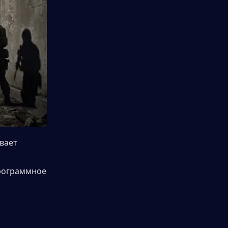
ает 
рограммное 