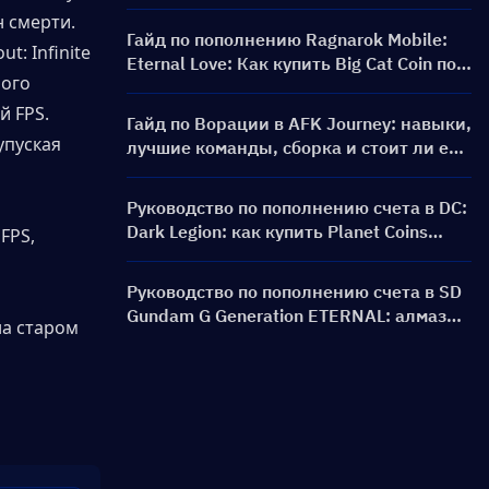
призывать?
н смерти.
Гайд по пополнению Ragnarok Mobile:
 Infinite 
Eternal Love: Как купить Big Cat Coin по
ого 
более выгодной цене?
 FPS. 
Гайд по Ворации в AFK Journey: навыки,
пуская 
лучшие команды, сборка и стоит ли её
призывать?
Руководство по пополнению счета в DC:
Dark Legion: как купить Planet Coins
PS, 
дешевле и безопаснее
Руководство по пополнению счета в SD
Gundam G Generation ETERNAL: алмазы,
а старом 
наборы для прорыва лимита, цены и
способы оплаты