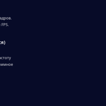
дров. 
 FPS.
ся)
стоту 
аммное 