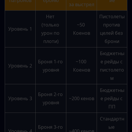
патронов
броню
ие
за выстрел
Нет 
Пистолеты 
(только 
~50 
против 
Уровень 1
урон по 
Коенов
целей без 
плоти)
брони
Бюджетны
Броня 1-го 
~100 
е рейды с 
Уровень 2
уровня
Коенов
пистолето
м
Бюджетны
Броня 2-го 
Уровень 3
~200 кенов
е рейды с 
уровня
ПП
Стандартн
Броня 3-го 
ые 
Уровень 4
~400 кенов