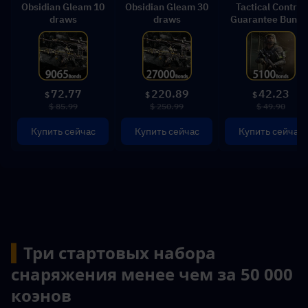
Obsidian Gleam 10
Obsidian Gleam 30
Tactical Control
draws
draws
Guarantee Bundl
72.77
220.89
42.23
$
$
$
$ 85.99
$ 250.99
$ 49.90
Купить сейчас
Купить сейчас
Купить сейчас
▍
Три стартовых набора 
снаряжения менее чем за 50 000 
коэнов