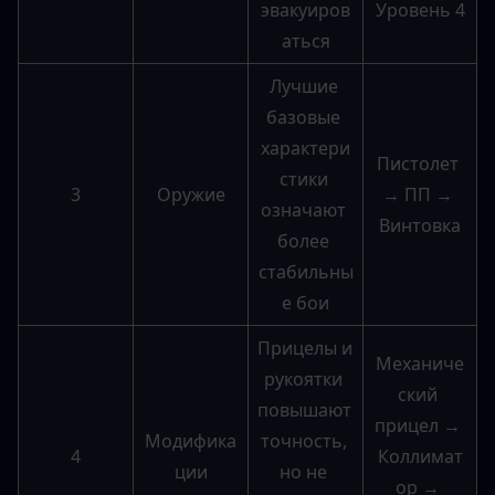
эвакуиров
Уровень 4
аться
Лучшие 
базовые 
характери
Пистолет 
стики 
3
Оружие
→ ПП → 
означают 
Винтовка
более 
стабильны
е бои
Прицелы и 
Механиче
рукоятки 
ский 
повышают 
прицел → 
Модифика
точность, 
4
Коллимат
ции
но не 
ор → 