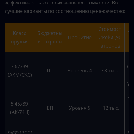
эффективность которых выше их стоимости. Вот 
лучшие варианты по соотношению цена-качество:
Стоимост
Класс 
Бюджетны
Пр
Пробитие
ь/Рейд (90 
оружия
е патроны
патронов)
Л
7.62x39 
бю
ПС
Уровень 4
~8 тыс.
(АКМ/СКС)
ун
Де
5.45x39 
пр
БП
Уровня 5
~12 тыс.
(АК-74Н)
9x39 (ВСС/
До