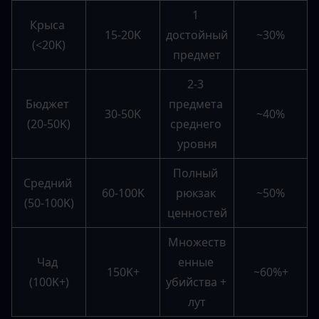
1 
Крыса 
15-20K
достойный 
~30%
(<20K)
предмет
2-3 
Бюджет 
предмета 
30-50K
~40%
(20-50K)
среднего 
уровня
Полный 
Средний 
60-100K
рюкзак 
~50%
(50-100K)
ценностей
Множеств
Чад 
енные 
150K+
~60%+
(100K+)
убийства + 
лут