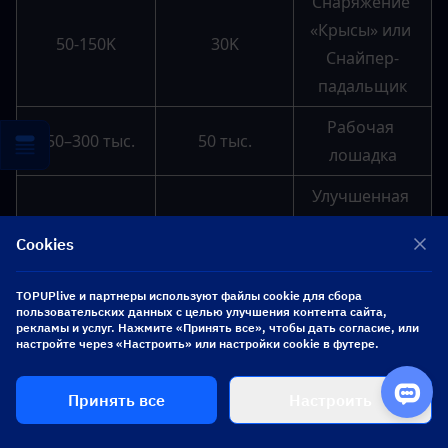
Снаряжение 
«Крысы» или 
50-150K
30K
Снайпер-
падальщик
Рабочая 
150–300 тыс.
50 тыс.
лошадка
Улучшенная 
рабочая 
Cookies
300–500 тыс.
75 тыс.
лошадка 
(броня 4-го 
TOPUPlive и партнеры используют файлы cookie для сбора
уровня)
пользовательских данных с целью улучшения контента сайта,
рекламы и услуг. Нажмите «Принять все», чтобы дать согласие, или
настройте через «Настроить» или настройки cookie в футере.
Конкурентоспо
собные 
Принять все
Настроить
500 тыс.+
100 тыс.
комплекты 
среднего 