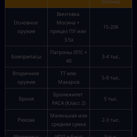
(Коены)
Винтовка 
Основное 
Мосина + 
15-20K
оружие
прицел ПУ или 
3.5x
Патроны ЛПС × 
Боеприпасы
3-4 тыс.
40
Вторичное 
ТТ или 
5-8 тыс.
оружие
Макаров
Бронежилет 
Броня
5 тыс.
PACA (Класс 2)
Маленькая или 
Рюкзак
2-3 тыс.
средняя сумка
Медицина
ИПП + Бинт
3 тыс.