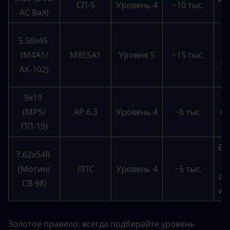
СП-5
Уровень 4
~10 тыс.
АС Вал)
й
Д
5.56x45 
(M4A1/
M855A1
Уровня 5
~15 тыс.
эф
АК-102)
9x19 
З
(MP5/
AP 6.3
Уровень 4
~6 тыс.
се
ПП-19)
Бю
7.62x54R 
(Мосин/
ЛПС
Уровень 4
~5 тыс.
сн
СВ-98)
ий
Золотое правило: всегда подбирайте уровень 