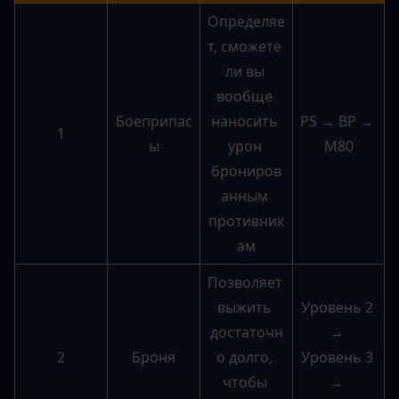
Определяе
т, сможете 
ли вы 
вообще 
Боеприпас
наносить 
PS → BP → 
1
ы
урон 
M80
брониров
анным 
противник
ам
Позволяет 
выжить 
Уровень 2 
достаточн
→ 
2
Броня
о долго, 
Уровень 3 
чтобы 
→ 