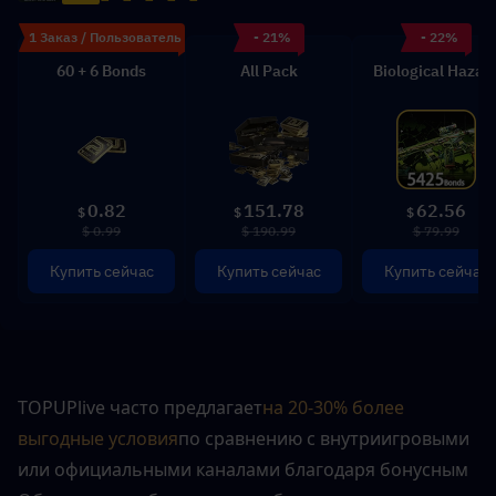
1 Заказ / Пользователь
- 21%
- 22%
60 + 6 Bonds
All Pack
Biological Hazar
0.82
151.78
62.56
$
$
$
$ 0.99
$ 190.99
$ 79.99
Купить сейчас
Купить сейчас
Купить сейчас
TOPUPlive часто предлагает
на 20-30% более 
выгодные условия
по сравнению с внутриигровыми 
или официальными каналами благодаря бонусным 