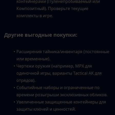
контейнерами (Пуленепробиваемый или 
Композитный). Проверьте текущие 
комплекты в игре.
Другие выгодные покупки:
Расширения тайника/инвентаря (постоянные 
или временные).
Чертежи оружия (например, MPX для 
одиночной игры, варианты Tactical AK для 
отрядов).
Событийные наборы и ограниченные по 
времени розыгрыши эксклюзивных обликов.
Увеличенные защищенные контейнеры для 
защиты ключей и ценностей.