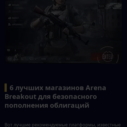
▍
6 лучших магазинов Arena 
Breakout для безопасного 
пополнения облигаций
Вот лучшие рекомендуемые платформы, известные 