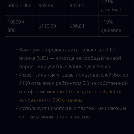
~20% 
5000 + 300
$59.99
$47.01
дешевле
10000 + 
~19% 
$119.99
$96.84
800
дешевле
Вам нужно предоставить только свой ID 
игрока (UID) — никогда не сообщайте свой 
пароль или учетные данные для входа.
Имеет сильные отзывы пользователей: более 
2100 отзывов с рейтингом 5.0 на собственной 
платформе и
около 4.0 звезд на Trustpilot на 
основе почти 900 отзывов
. 
Использует безопасные платежные шлюзы и 
системы мониторинга рисков.