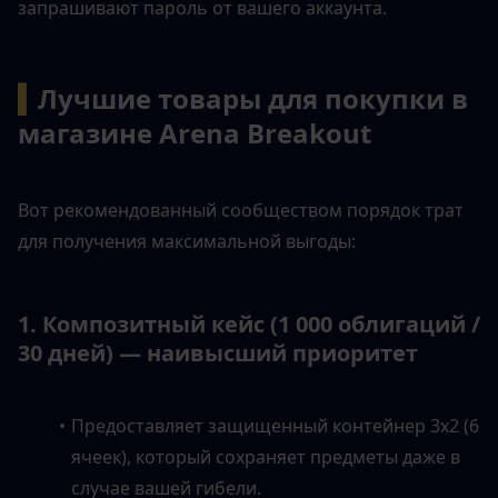
запрашивают пароль от вашего аккаунта.
▍
Лучшие товары для покупки в 
магазине Arena Breakout
Вот рекомендованный сообществом порядок трат 
для получения максимальной выгоды:
1. Композитный кейс (1 000 облигаций / 
30 дней) — наивысший приоритет
Предоставляет защищенный контейнер 3x2 (6 
ячеек), который сохраняет предметы даже в 
случае вашей гибели.