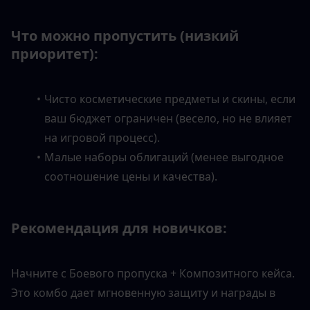
Что можно пропустить (низкий 
приоритет):
Чисто косметические предметы и скины, если 
ваш бюджет ограничен (весело, но не влияет 
на игровой процесс).
Малые наборы облигаций (менее выгодное 
соотношение цены и качества).
Рекомендация для новичков:
Начните с Боевого пропуска + Композитного кейса. 
Это комбо дает мгновенную защиту и награды в 