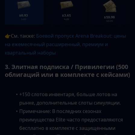
👉См. также: 
Боевой пропуск Arena Breakout: цены 
на ежемесячный расширенный, премиум и 
квартальный наборы
3. Элитная подписка / Привилегии (500 
облигаций или в комплекте с кейсами)
+150 слотов инвентаря, больше лотов на 
рынке, дополнительные слоты симуляции.
Примечание: В последних сезонах 
преимущества Elite часто предоставляются 
бесплатно в комплекте с защищенными 