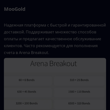
MooGold
Надежная платформа с быстрой и гарантированной 
доставкой. Поддерживает множество способов 
оплаты и предлагает качественное обслуживание 
клиентов. Часто рекомендуется для пополнения 
счета в Arena Breakout.