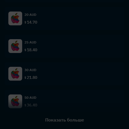
20 AUD
14.70
$
25 AUD
18.40
$
30 AUD
21.80
$
50 AUD
36.40
$
Показать больше