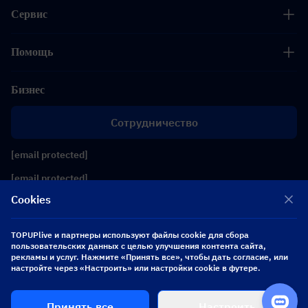
Сервис
Помощь
Бизнес
Сотрудничество
[email protected]
[email protected]
Cookies
Подписывайтесь на нас
TOPUPlive и партнеры используют файлы cookie для сбора
пользовательских данных с целью улучшения контента сайта,
рекламы и услуг. Нажмите «Принять все», чтобы дать согласие, или
Copyright 2026 SEA WHALE TECHNOLOGY PTE.LTD. All Rights Reserved.
настройте через «Настроить» или настройки cookie в футере.
Купить
Принять все
Настроить