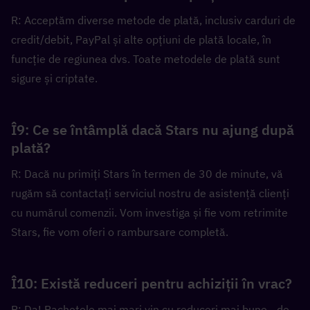
R: Acceptăm diverse metode de plată, inclusiv carduri de 
credit/debit, PayPal și alte opțiuni de plată locale, în 
funcție de regiunea dvs. Toate metodele de plată sunt 
sigure și criptate.
Î9: Ce se întâmplă dacă Stars nu ajung după 
plată?
R: Dacă nu primiți Stars în termen de 30 de minute, vă 
rugăm să contactați serviciul nostru de asistență clienți 
cu numărul comenzii. Vom investiga și fie vom retrimite 
Stars, fie vom oferi o rambursare completă.
Î10: Există reduceri pentru achiziții în vrac?
R: Da! Pachetele mai mari vin cu reduceri mai bune - de 