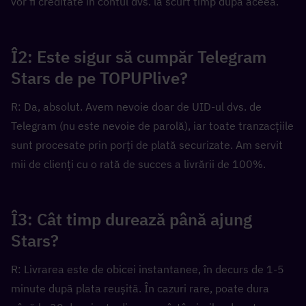
vor fi creditate în contul dvs. la scurt timp după aceea.
Î2: Este sigur să cumpăr Telegram 
Stars de pe TOPUPlive?
R: Da, absolut. Avem nevoie doar de UID-ul dvs. de 
Telegram (nu este nevoie de parolă), iar toate tranzacțiile 
sunt procesate prin porți de plată securizate. Am servit 
mii de clienți cu o rată de succes a livrării de 100%.
Î3: Cât timp durează până ajung 
Stars?
R: Livrarea este de obicei instantanee, în decurs de 1-5 
minute după plata reușită. În cazuri rare, poate dura 