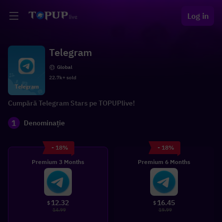
Log in
Telegram
Global
22.7k+ sold
Cumpără Telegram Stars pe TOPUPlive!
1
Denominație
- 18%
- 18%
Premium 3 Months
Premium 6 Months
12.32
16.45
$
$
14.99
19.99