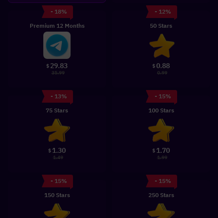
- 18%
- 12%
Premium 12 Months
50 Stars
29.83
0.88
$
$
35.99
0.99
- 13%
- 15%
75 Stars
100 Stars
1.30
1.70
$
$
1.49
1.99
- 15%
- 15%
150 Stars
250 Stars