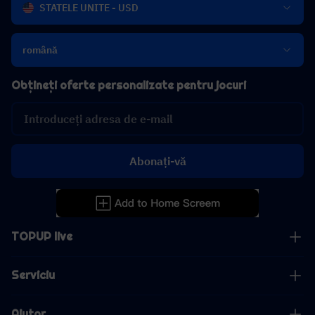
STATELE UNITE - USD
română
Obțineți oferte personalizate pentru jocuri
Abonați-vă
TOPUP live
Serviciu
Ajutor