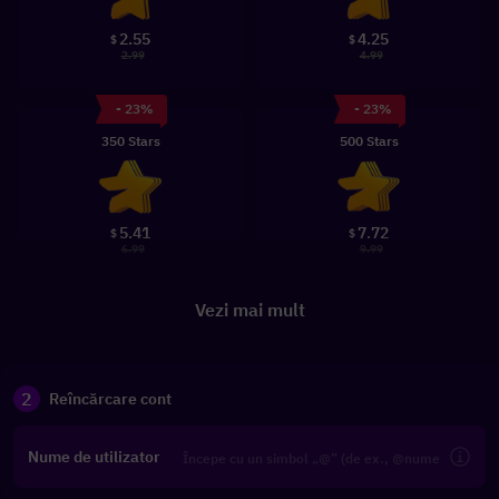
2.55
4.25
$
$
2.99
4.99
- 23%
- 23%
350 Stars
500 Stars
5.41
7.72
$
$
6.99
9.99
Vezi mai mult
2
Reîncărcare cont
Nume de utilizator