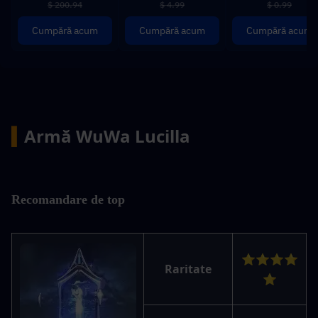
$ 200.94
$ 4.99
$ 0.99
Cumpără acum
Cumpără acum
Cumpără acum
▍
Armă WuWa Lucilla
Recomandare de top
⭐⭐⭐⭐
Raritate
⭐