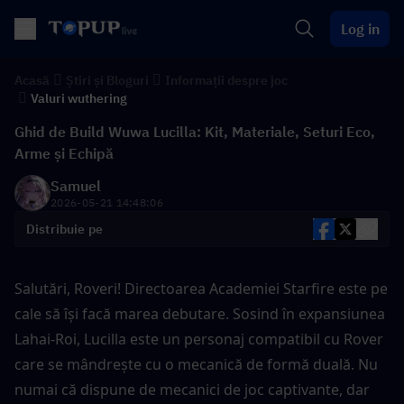
Log in
Acasă
Știri și Bloguri
Informații despre joc
Valuri wuthering
Ghid de Build Wuwa Lucilla: Kit, Materiale, Seturi Eco,
Arme și Echipă
Samuel
2026-05-21 14:48:06
Distribuie pe
Salutări, Roveri! Directoarea Academiei Starfire este pe 
cale să își facă marea debutare. Sosind în expansiunea 
Lahai-Roi, Lucilla este un personaj compatibil cu Rover 
care se mândrește cu o mecanică de formă duală. Nu 
numai că dispune de mecanici de joc captivante, dar 