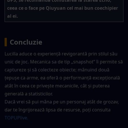
ceea ce o face pe Qiuyuan cel mai bun coechipier 
al ei.
▍
Concluzie
Lucilla aduce o experiență revigorantă prin stilul său 
unic de joc. Mecanica sa de tip „snapshot” îi permite să 
captureze și să colecteze obiecte; mânuind două 
țepușe ca arme, ea oferă o performanță excepțională 
atât în ceea ce privește mecanicile, cât și puterea 
generală a statisticilor.
Dacă vrei să pui mâna pe un personaj atât de grozav, 
dar te îngrijorează lipsa de resurse, poți consulta 
TOPUPlive.