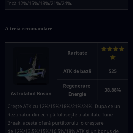
încă 12%/15%/18%/21%/24%.
A treia recomandare
⭐⭐⭐⭐
Raritate
⭐
ATK de bază
525
Regenerare 
38.88%
Astrolabul Boson
Energie
Crește ATK cu 12%/15%/18%/21%/24%. După ce un 
Rezonator din echipă folosește o abilitate Tune 
Break, acesta oferă purtătorului o creștere 
de 12%/13.5%/15%/16.5%/18% ATK și un bonus de 