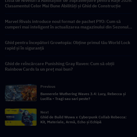
Lista de Niveluri a Abilităților de Supraviețuire pentru Rațe 2026:
Clasamentul Celor Mai Bune Abilități și Ghid de Construcție
Marvel Rivals introduce noul format de pachet PYO: Cum să
cumperi mai inteligent în actualizarea magazinului din Sezonul
9.5
Ghid pentru începători Growtopia: Obține primul tău World Lock
rapid și în siguranță
Ghid de reîncărcare Punishing Gray Raven: Cum să obții
Rainbow Cards la un preț mai bun?
Previous
Bannerele Wuthering Waves 3.4: Lucy, Rebecca și
Lucilla - Tragi sau sari peste?
Next
Ghid de Build Wuwa x Cyberpunk Collab Rebecca:
Kit, Materiale, Armă, Echo și Echipă