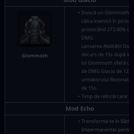
Invocă un Glommoth pe
călca inamicii în picioare
provocând 273.60% Glac
DMG.
Lansarea Abilității Outro
decurs de 15s după inv
Glommoth
lui Glommoth oferă un
de DMG Glacio de 12.0
următorului Rezonator 
de 15s.
Timp de reîncărcare: 20
Mod Echo
Transformă-te în Bâtlan
Impermanenței pentru 