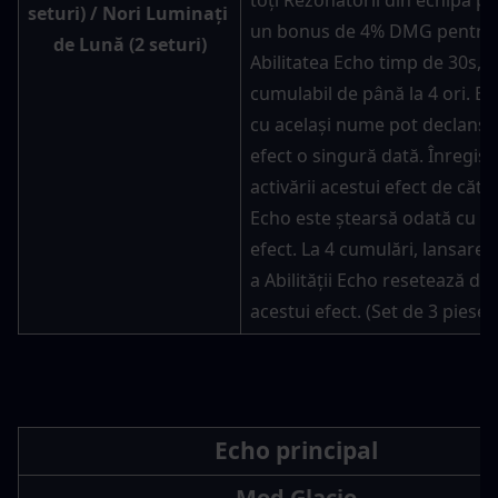
seturi
) / 
Nori Luminați 
un bonus de 4% DMG pentru 
de Lună (2 seturi
)
Abilitatea Echo timp de 30s, 
cumulabil de până la 4 ori. Ech
cu același nume pot declanșa 
efect o singură dată. Înregist
activării acestui efect de către
Echo este ștearsă odată cu ac
efect. La 4 cumulări, lansarea
a Abilității Echo resetează dur
acestui efect. (Set de 3 piese)
Echo principal
Mod Glacio