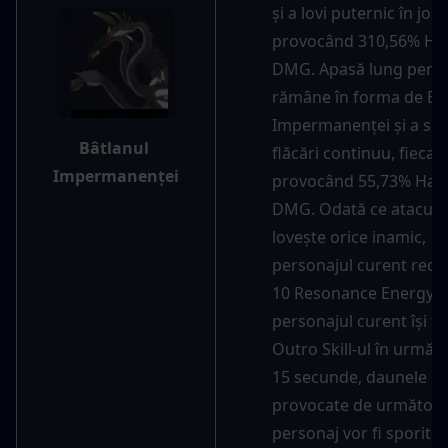
și a lovi puternic în jos, 
provocând 310,56% Hav
DMG. Apasă lung pentru
rămâne în forma de Bâtl
Impermanenței și a scu
Bâtlanul 
flăcări continuu, fiecare
Impermanenței
provocând 55,73% Havo
DMG. Odată ce atacul ini
lovește orice inamic, 
personajul curent recu
10 Resonance Energy. D
personajul curent își fo
Outro Skill-ul în următo
15 secunde, daunele 
provocate de următorul
personaj vor fi sporite 