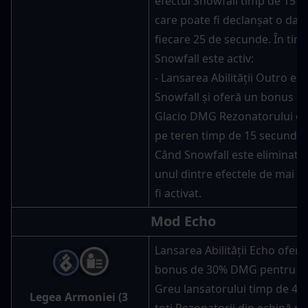
efectul Snowfall timp de 15 s
care poate fi declanșat o dată 
fiecare 25 de secunde. În timp
Snowfall este activ:
- Lansarea Abilității Outro eli
Snowfall și oferă un bonus de
Glacio DMG Rezonatorului car
pe teren timp de 15 secunde.
Când Snowfall este eliminat, 
unul dintre efectele de mai su
fi activat.
Mod Echo
Lansarea Abilității Echo oferă 
bonus de 30% DMG pentru Ata
Greu lansatorului timp de 4s. Î
Legea Armoniei (3 
toți Rezonatorii din echipă pr