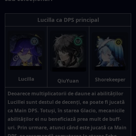
Lucilla ca DPS principal
Lucilla
Shorekeeper
QiuYuan
Deoarece multiplicatorii de daune ai abilităților 
Lucillei sunt destul de decenți, ea poate fi jucată 
ca Main DPS. Totuși, în starea Glacio, mecanicile 
abilităților ei nu beneficiază prea mult de buff-
uri. Prin urmare, atunci când este jucată ca Main 
DPS, se recomandă comutarea la starea Echo, 