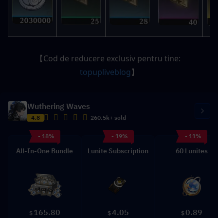
【Cod de reducere exclusiv pentru tine: 
topupliveblog
】
Wuthering Waves
4.8
260.5k+ sold
- 18%
- 19%
- 11%
All-In-One Bundle
Lunite Subscription
60 Lunites
165.80
4.05
0.89
$
$
$