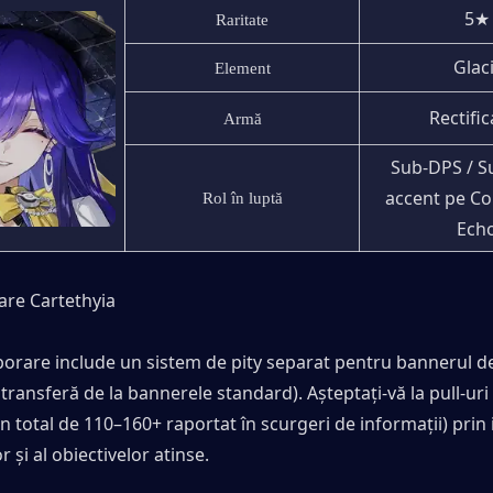
5★
Raritate
 Glac
Element
Rectific
Armă
Sub-DPS / Su
accent pe Con
Rol în luptă
Ech
are Cartethyia 
borare include un sistem de pity separat pentru bannerul de
 transferă de la bannerele standard). Așteptați-vă la pull-uri 
 total de 110–160+ raportat în scurgeri de informații) prin 
 și al obiectivelor atinse.