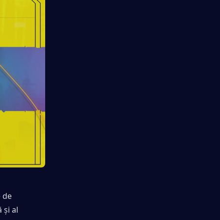
 de 
i al 