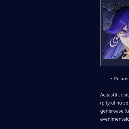
Relans
Această cola
(pity-ul nu se
generoase (un
evenimentelor