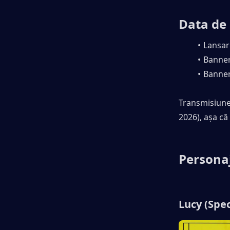
Data de
Lansare
Bannere
Bannere
Transmisiunea
2026), așa că 
Persona
Lucy (Spec