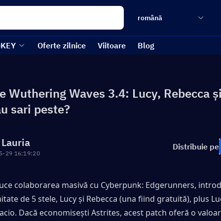
română
-KEY
Oferte zilnice
Viitoare
Blog
e Wuthering Waves 3.4: Lucy, Rebecca și
au sari peste?
 Lauria
Distribuie pe
5-29 16:19:20
ce colaborarea masivă cu Cyberpunk: Edgerunners, introd
tate de 5 stele, Lucy și Rebecca (una fiind gratuită), plus Luc
cio. Dacă economisești Astrites, acest patch oferă o valoare