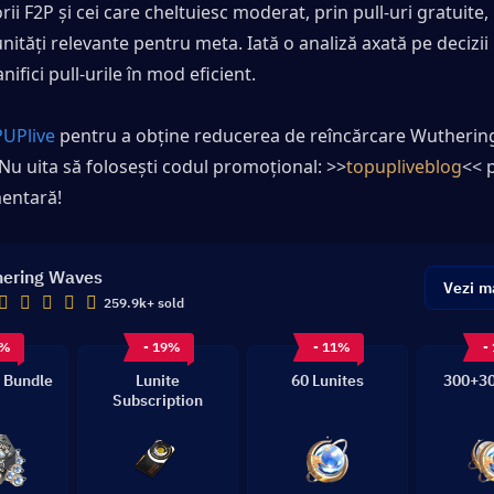
ii F2P și cei care cheltuiesc moderat, prin pull-uri gratuite, 
unități relevante pentru meta. Iată o analiză axată pe decizii 
anifici pull-urile în mod eficient.
UPlive
 pentru a obține reducerea de reîncărcare Wutherin
Nu uita să folosești codul promoțional: >>
topupliveblog
<< 
mentară!
ering Waves
Vezi m
259.9k+ sold
8%
- 19%
- 11%
-
 Bundle
Lunite
60 Lunites
300+30
Subscription