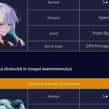
5★
Raritate
 Spec
Element
Pistol Sp
Armă
DPS Principa
Rol în luptă
a (Gratuită în timpul evenimentului)
Prezentare generală a personajului
5★
Raritate