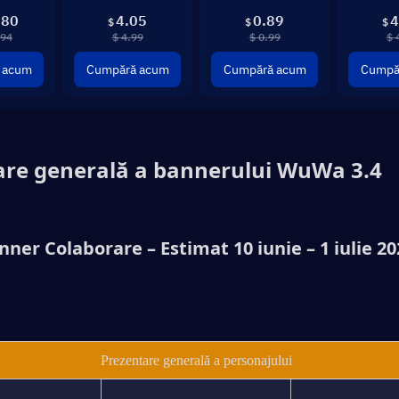
.80
4.05
0.89
4
$
$
$
.94
$ 4.99
$ 0.99
$ 
 acum
Cumpără acum
Cumpără acum
Cumpă
are generală a bannerului WuWa 3.4
nner Colaborare – Estimat 10 iunie – 1 iulie 20
Prezentare generală a personajului