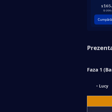
tragi?
165
$
$ 200
Ar trebui să economisești pentru
Cumpără
bannerele viitoare?
Concluzie
Prezent
Faza 1 (Ba
Lucy