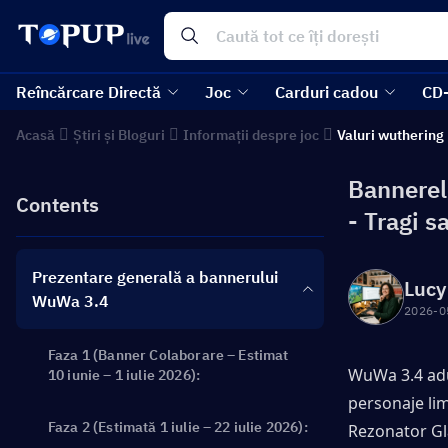
Reîncărcare Directă
Joc
Carduri cadou
CD
Acasă
Știri și Bloguri
Informații despre joc
Valuri wuthering
Bannerel
Contents
- Tragi s
Prezentare generală a bannerului
Lucy
WuWa 3.4
2026-0
Faza 1 (Banner Colaborare – Estimat
WuWa 3.4 adu
10 iunie – 1 iulie 2026):
personaje limi
Faza 2 (Estimată 1 iulie – 22 iulie 2026):
Rezonator Gla