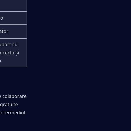
io
ator
port cu 
certo și 
o
 colaborare 
gratuite 
intermediul 