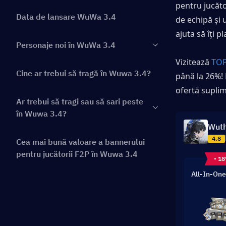
pentru jucător
Data de lansare WuWa 3.4
de echipă și 
ajuta să îți pl
Personaje noi în WuWa 3.4
Vizitează 
TOP
Cine ar trebui să tragă în Wuwa 3.4?
până la 26%! 
ofertă supli
Ar trebui să tragi sau să sari peste
în Wuwa 3.4?
Wuth
4.8
Cea mai bună valoare a bannerului
pentru jucătorii F2P în Wuwa 3.4
- 1
All-In-One
Costul estimat de Astrite și Pity
pentru Wuwa 3.4
Banner Arme WuWa 3.4 – Merită să