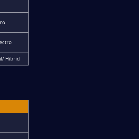
tro
ectro
l/ Hibrid