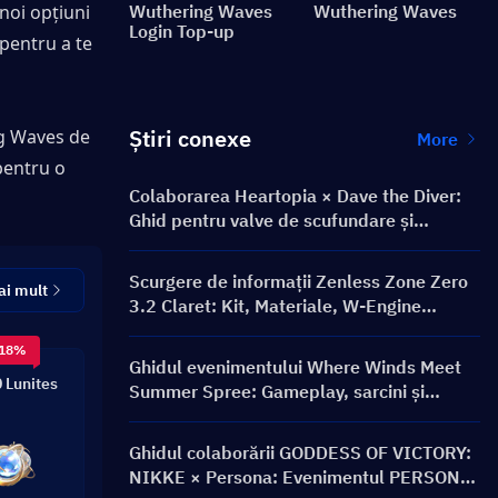
noi opțiuni 
Wuthering Waves
Wuthering Waves
Login Top-up
pentru a te 
Știri conexe
g Waves de 
More
pentru o 
Colaborarea Heartopia × Dave the Diver:
Ghid pentru valve de scufundare și
recompense
Scurgere de informații Zenless Zone Zero
ai mult
3.2 Claret: Kit, Materiale, W-Engine
Semnătură și Mindscape Cinema
 18%
Ghidul evenimentului Where Winds Meet
 Lunites
Summer Spree: Gameplay, sarcini și
recompense
Ghidul colaborării GODDESS OF VICTORY:
NIKKE × Persona: Evenimentul PERSONA