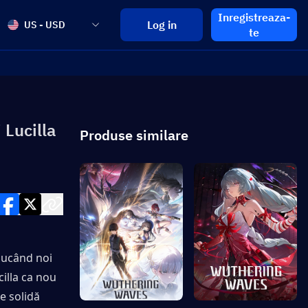
Inregistreaza-
Log in
US - USD
te
 Lucilla
Produse similare
ucând noi 
illa ca nou 
 solidă 