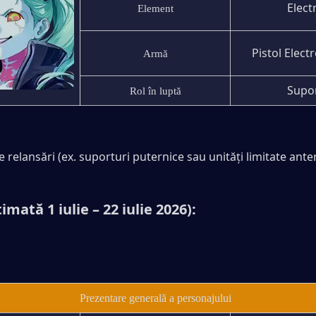
Elect
Element
Pistol Elec
Armă
Supo
Rol în luptă
e relansări (ex. suporturi puternice sau unități limitate ante
imată 1 iulie – 22 iulie 2026):
a
Prezentare generală a personajului