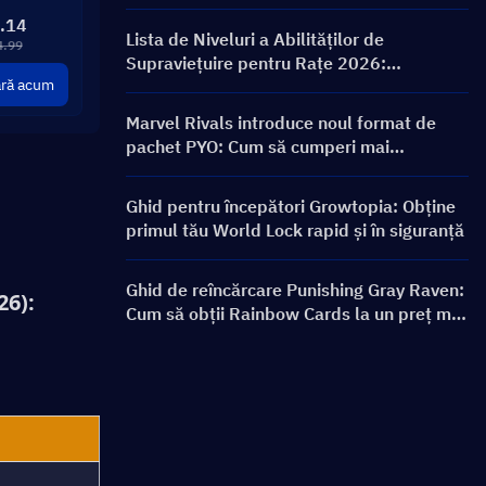
ON FRONTLINE, personaje, bannere și
.14
recompense
Lista de Niveluri a Abilităților de
4.99
Supraviețuire pentru Rațe 2026:
ră acum
Clasamentul Celor Mai Bune Abilități și
Ghid de Construcție
Marvel Rivals introduce noul format de
pachet PYO: Cum să cumperi mai
inteligent în actualizarea magazinului din
Sezonul 9.5
Ghid pentru începători Growtopia: Obține
primul tău World Lock rapid și în siguranță
Ghid de reîncărcare Punishing Gray Raven:
26):
Cum să obții Rainbow Cards la un preț mai
bun?