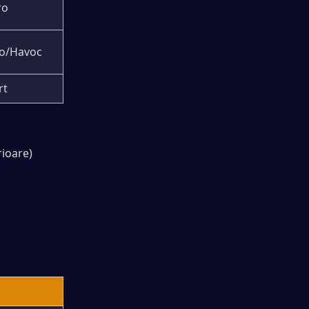
ro
tro/Havoc
rt
rioare)