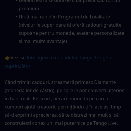
Deblochează sesiuni de chat privat sau funcții 
premium
Urcă mai rapid în Programul de Loialitate 
(nivelurile superioare îți oferă cadouri gratuite, 
cupoane pentru monede, avatare personalizate 
și mai multe avantaje)
👉Vezi și: 
Înțelegerea monedelor Tango: Un ghid 
cuprinzător
Când trimiți cadouri, streamerii primesc Diamante 
(moneda lor de câștig), pe care le pot converti ulterior 
în bani reali. Pe scurt, fiecare monedă pe care o 
cumperi ajută creatorii, permițându-ți în același timp 
să-ți exprimi aprecierea, să te distrezi mai mult și să 
construiești conexiuni mai puternice pe Tango Live.