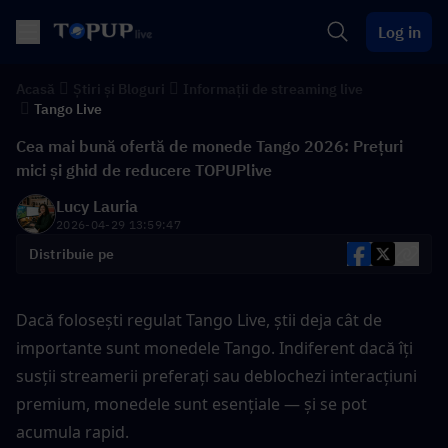
Log in
Acasă
Știri și Bloguri
Informații de streaming live
Tango Live
Cea mai bună ofertă de monede Tango 2026: Prețuri
mici și ghid de reducere TOPUPlive
Lucy Lauria
2026-04-29 13:59:47
Distribuie pe
Dacă folosești regulat Tango Live, știi deja cât de 
importante sunt monedele Tango. Indiferent dacă îți 
susții streamerii preferați sau deblochezi interacțiuni 
premium, monedele sunt esențiale — și se pot 
acumula rapid.