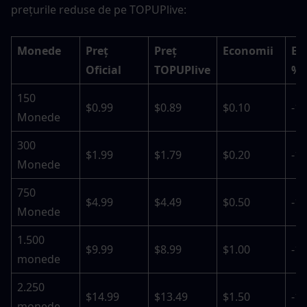
prețurile reduse de pe TOPUPlive:
Monede
Preț 
Preț 
Economii
Ec
Oficial
TOPUPlive
%
150 
$0.99
$0.89
$0.10
-1
Monede
300 
$1.99
$1.79
$0.20
-1
Monede
750 
$4.99
$4.49
$0.50
-1
Monede
1.500 
$9.99
$8.99
$1.00
-1
monede
2.250 
$14.99
$13.49
$1.50
-1
monede