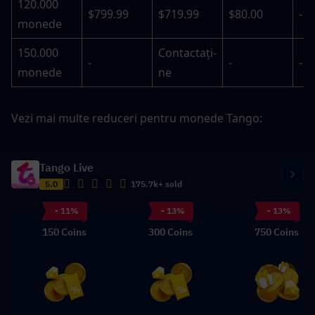
120.000 
$799.99
$719.99
$80.00
-1
monede
150.000 
Contactați-
-
-
-
monede
ne
Vezi mai multe reduceri pentru monede Tango: 
Tango Live
5.0
175.7k+ sold
- 11%
- 13%
- 13%
150 Coins
300 Coins
750 Coins