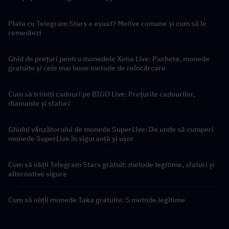
Plata cu Telegram Stars a eșuat? Motive comune și cum să le
remediezi
Ghid de prețuri pentru monedele Xena Live: Pachete, monede
gratuite și cele mai bune metode de reîncărcare
Cum să trimiți cadouri pe BIGO Live: Prețurile cadourilor,
diamante și sfaturi
Ghidul vânzătorului de monede SuperLive: De unde să cumperi
monede SuperLive în siguranță și ușor
Cum să obții Telegram Stars gratuit: metode legitime, sfaturi și
alternative sigure
Cum să obții monede Taka gratuite: 5 metode legitime