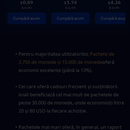
0.89
1.74
4.36
$
$
$
$ 0.99
$ 1.99
$ 4.99
Cumpără acum
Cumpără acum
Cumpără acum
Pentru majoritatea utilizatorilor, 
Pachete de 
3.750 de monede și 15.000 de monede
oferă 
economii excelente (până la 13%).
Cei care oferă cadouri frecvent și susținătorii 
loiali beneficiază cel mai mult de pachetele de 
peste 30.000 de monede, unde economisiți între 
20 și 80 USD la fiecare achiziție.
Pachetele mai mari oferă, în general, un raport 