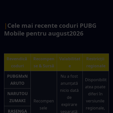
|
Cele mai recente coduri PUBG 
Mobile pentru august
2026
Revendică 
Recompen
Valabilitat
Restricții 
coduri
se & Sursă
e
regionale
PUBGMxN
Nu a fost 
Disponibilit
ARUTO
anunțată 
atea poate 
nicio dată 
NARUTOU
diferi în 
de 
ZUMAKI
Recompen
versiunile 
expirare 
sele 
regionale, 
RASENGA
separată; 