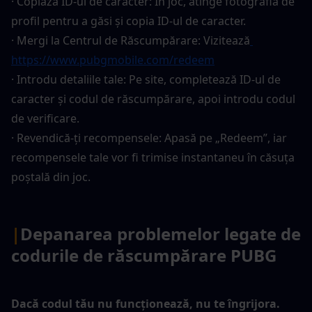
· Copiază ID-ul de caracter: În joc, atinge fotografia de 
profil pentru a găsi și copia ID-ul de caracter.
· Mergi la Centrul de Răscumpărare: Vizitează
https://www.pubgmobile.com/redeem
· Introdu detaliile tale: Pe site, completează ID-ul de 
caracter și codul de răscumpărare, apoi introdu codul 
de verificare.
· Revendică-ți recompensele: Apasă pe „Redeem”, iar 
recompensele tale vor fi trimise instantaneu în căsuța 
poștală din joc.
|
Depanarea problemelor legate de 
codurile de răscumpărare PUBG
Dacă codul tău nu funcționează, nu te îngrijora. 