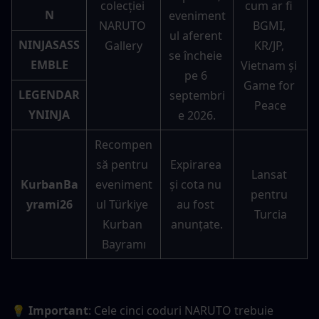
colecției 
cum ar fi 
N
eveniment
NARUTO 
BGMI, 
ul aferent 
NINJASASS
Gallery
KR/JP, 
se încheie 
EMBLE
Vietnam și 
pe 6 
Game for 
LEGENDAR
septembri
Peace
YNINJA
e 2026.
Recompen
să pentru 
Expirarea 
Lansat 
KurbanBa
eveniment
și cota nu 
pentru 
yrami26
ul Türkiye 
au fost 
Turcia
Kurban 
anunțate.
Bayramı
💡 Important
: Cele cinci coduri NARUTO trebuie 