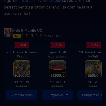
sigure
Reîncărcare PUBG Mobile
 cu reduceri mari — 
perfect pentru jucătorii care vor să domine fără a 
aștepta coduri.
PUBG Mobile UC
5.0
902.2k+ sold
- 13%
- 12%
- 15%
250 Draws Druvaen
Speed Drift
10 Draws Druvae
X-Suit
Guaranteed
X-Suit
175.99
266.99
8.55
$
$
$
$ 199.99
$ 299.99
$ 9.99
Cumpără acum
Cumpără acum
Cumpără acum