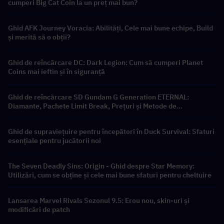
cumperi Big Cat Coin la un preț mai bun?
Ghid AFK Journey Voracia: Abilități, Cele mai bune echipe, Build
și merită să o obții?
Ghid de reîncărcare DC: Dark Legion: Cum să cumperi Planet
Coins mai ieftin și în siguranță
Ghid de reîncărcare SD Gundam G Generation ETERNAL:
Diamante, Pachete Limit Break, Prețuri și Metode de
Reîncărcare
Ghid de supraviețuire pentru începători în Duck Survival: Sfaturi
esențiale pentru jucătorii noi
The Seven Deadly Sins: Origin - Ghid despre Star Memory:
Utilizări, cum se obține și cele mai bune sfaturi pentru cheltuire
Lansarea Marvel Rivals Sezonul 9.5: Erou nou, skin-uri și
modificări de patch