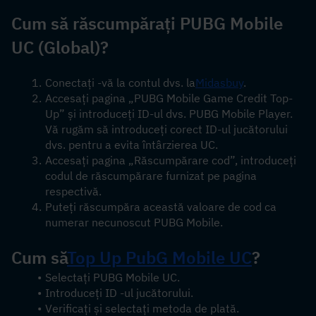
Cum să răscumpărați PUBG Mobile 
UC (Global)?
Conectați -vă la contul dvs. la
Midasbuy
.
Accesați pagina „PUBG Mobile Game Credit Top-
Up” și introduceți ID-ul dvs. PUBG Mobile Player. 
Vă rugăm să introduceți corect ID-ul jucătorului 
dvs. pentru a evita întârzierea UC.
Accesați pagina „Răscumpărare cod”, introduceți 
codul de răscumpărare furnizat pe pagina 
respectivă.
Puteți răscumpăra această valoare de cod ca 
numerar necunoscut PUBG Mobile.
Cum să
Top Up PubG Mobile UC
?
Selectați PUBG Mobile UC.
Introduceți ID -ul jucătorului.
Verificați și selectați metoda de plată.