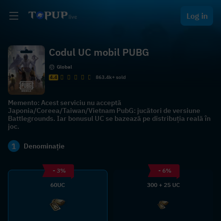
Log in
Codul UC mobil PUBG
Global
4.4
863.4k+ sold
Memento: Acest serviciu nu acceptă
Japonia/Coreea/Taiwan/Vietnam PubG: jucători de versiune
Battlegrounds. Iar bonusul UC se bazează pe distribuția reală în
joc.
1
Denominație
- 3%
- 6%
60UC
300 + 25 UC