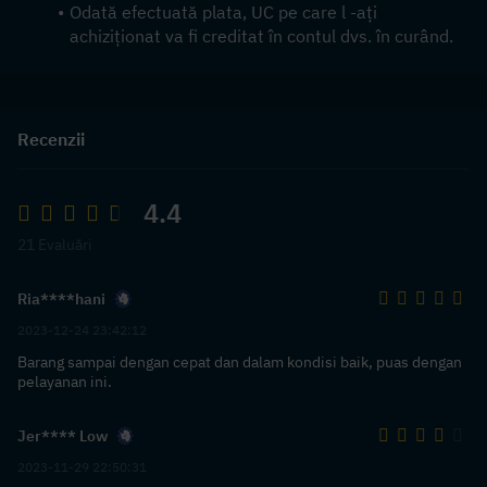
Odată efectuată plata, UC pe care l -ați 
achiziționat va fi creditat în contul dvs. în curând.
Recenzii
4.4
21 Evaluări
Ria****hani
2023-12-24 23:42:12
Barang sampai dengan cepat dan dalam kondisi baik, puas dengan
pelayanan ini.
Jer**** Low
2023-11-29 22:50:31