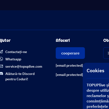
Ajutor
Afaceri
Obț
Contactați-ne
cooperare
Whatsapp
[email protected]
service@topuplive.com
Cookies
Alătură-te Discord
[email protected]
pentru Coduri!
TOPUPlive și
despre utiliz
reclamelor și
consimțământ
preferințele