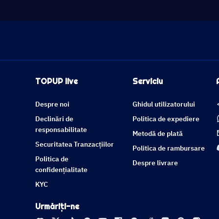
TOPUP live
Serviciu
Despre noi
Ghidul utilizatorului
Declinări de
Politica de expediere
responsabilitate
Metodă de plată
Securitatea Tranzacțiilor
Politica de rambursare
Politica de
Despre livrare
confidențialitate
KYC
Urmăriți-ne