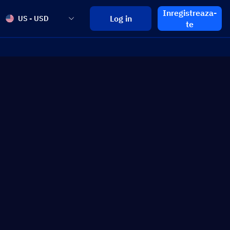
Inregistreaza-
Log in
US - USD
te