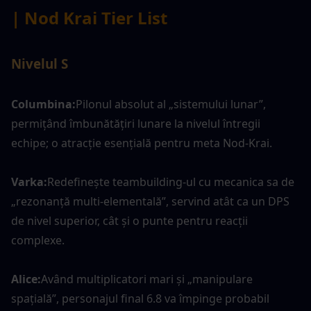
| Nod Krai Tier List
Nivelul S
Columbina:
Pilonul absolut al „sistemului lunar”, 
permițând îmbunătățiri lunare la nivelul întregii 
echipe; o atracție esențială pentru meta Nod-Krai.
Varka:
Redefinește teambuilding-ul cu mecanica sa de 
„rezonanță multi-elementală”, servind atât ca un DPS 
de nivel superior, cât și o punte pentru reacții 
complexe.
Alice:
Având multiplicatori mari și „manipulare 
spațială”, personajul final 6.8 va împinge probabil 