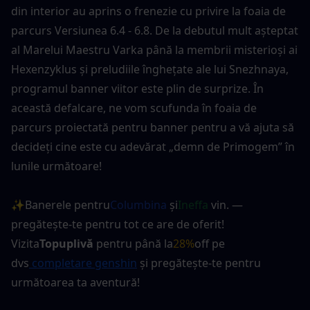
din interior au aprins o frenezie cu privire la foaia de 
parcurs Versiunea 6.4 - 6.8. De la debutul mult așteptat 
al Marelui Maestru Varka până la membrii misterioși ai 
Hexenzyklus și preludiile înghețate ale lui Snezhnaya, 
programul banner viitor este plin de surprize. În 
această defalcare, ne vom scufunda în foaia de 
parcurs proiectată pentru banner pentru a vă ajuta să 
decideți cine este cu adevărat „demn de Primogem” în 
lunile următoare!
✨Banerele pentru
Columbina
 şi
Ineffa
 vin. — 
pregătește-te pentru tot ce are de oferit! 
Vizita
Topuplivă
 pentru până la
28%
off pe 
dvs
 completare genshin
 și pregătește-te pentru 
următoarea ta aventură!