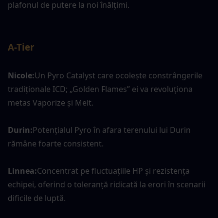
plafonul de putere la noi înălțimi.
A-Tier
Nicole:
Un Pyro Catalyst care ocolește constrângerile 
tradiționale ICD; „Golden Flames” ei va revoluționa 
metas Vaporize și Melt.
Durin:
Potențialul Pyro în afara terenului lui Durin 
rămâne foarte consistent.
Linnea:
Concentrat pe fluctuațiile HP și rezistența 
echipei, oferind o toleranță ridicată la erori în scenarii 
dificile de luptă.