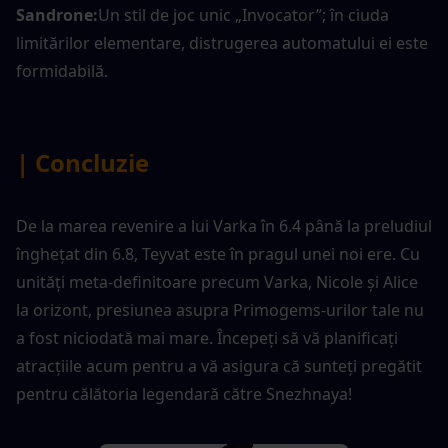
Sandrone:
Un stil de joc unic „Invocator”; în ciuda 
limitărilor elementare, distrugerea automatului ei este 
formidabilă.
| Concluzie
De la marea revenire a lui Varka în 6.4 până la preludiul 
înghețat din 6.8, Teyvat este în pragul unei noi ere. Cu 
unități meta-definitoare precum Varka, Nicole și Alice 
la orizont, presiunea asupra Primogems-urilor tale nu 
a fost niciodată mai mare. Începeți să vă planificați 
atracțiile acum pentru a vă asigura că sunteți pregătit 
pentru călătoria legendară către Snezhnaya!