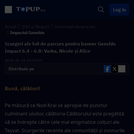
Log in
Acasă
Știri și Bloguri
Informații despre joc
Impactul Genshin
Scurgeri ale foii de parcurs pentru banner Genshin
Impact 6.4 - 6.8: Varka, Nicole și Alice
2026-01-15 11:36:35
Distribuie pe
Bună, călători!
Pe măsură ce Nod-Krai se apropie de punctul 
culminant uluitor, călătoria Călătorului este pregătită 
să se îndrepte către cele mai enigmatice colțuri ale 
Teyvat. Scurgerile recente ale comunității și zvonurile 