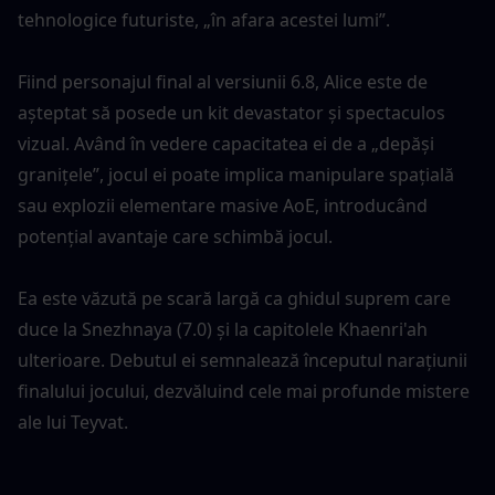
tehnologice futuriste, „în afara acestei lumi”.
Fiind personajul final al versiunii 6.8, Alice este de 
așteptat să posede un kit devastator și spectaculos 
vizual. Având în vedere capacitatea ei de a „depăși 
granițele”, jocul ei poate implica manipulare spațială 
sau explozii elementare masive AoE, introducând 
potențial avantaje care schimbă jocul.
Ea este văzută pe scară largă ca ghidul suprem care 
duce la Snezhnaya (7.0) și la capitolele Khaenri'ah 
ulterioare. Debutul ei semnalează începutul narațiunii 
finalului jocului, dezvăluind cele mai profunde mistere 
ale lui Teyvat.