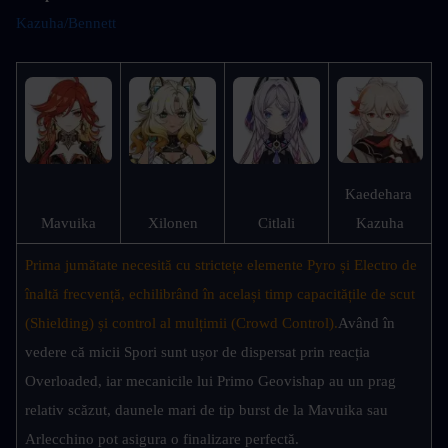
Kazuha/Bennett 
Kaedehara 
Mavuika
Xilonen
Citlali
Kazuha
Prima jumătate necesită cu strictețe elemente Pyro și Electro de 
înaltă frecvență, echilibrând în același timp capacitățile de scut 
(Shielding) și control al mulțimii (Crowd Control).
Având în 
vedere că micii Spori sunt ușor de dispersat prin reacția 
Overloaded, iar mecanicile lui Primo Geovishap au un prag 
relativ scăzut, daunele mari de tip burst de la Mavuika sau 
Arlecchino pot asigura o finalizare perfectă.