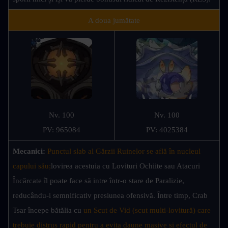
A doua jumătate
Nv. 100
Nv. 100
PV: 965084
PV: 4025384
Mecanici: 
Punctul slab al Gărzii Ruinelor se află în nucleul 
capului său;
lovirea acestuia cu Lovituri Ochiite sau Atacuri 
Încărcate îl poate face să intre într-o stare de Paralizie, 
reducându-i semnificativ presiunea ofensivă. Între timp, Crab 
Tsar începe bătălia cu 
un Scut de Vid (scut multi-lovitură) care 
trebuie distrus rapid pentru a evita daune masive și efectul de 