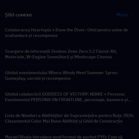
Știri conexe
More
Colaborarea Heartopia × Dave the Diver: Ghid pentru valve de
scufundare și recompense
Scurgere de informații Zenless Zone Zero 3.2 Claret: Kit,
Materiale, W-Engine Semnătură și Mindscape Cinema
Ghidul evenimentului Where Winds Meet Summer Spree:
Gameplay, sarcini și recompense
Ghidul colaborării GODDESS OF VICTORY: NIKKE × Persona:
Evenimentul PERSONA ON FRONTLINE, personaje, bannere și
recompense
Lista de Niveluri a Abilităților de Supraviețuire pentru Rațe 2026:
Clasamentul Celor Mai Bune Abilități și Ghid de Construcție
Marvel Rivals introduce noul format de pachet PYO: Cum să