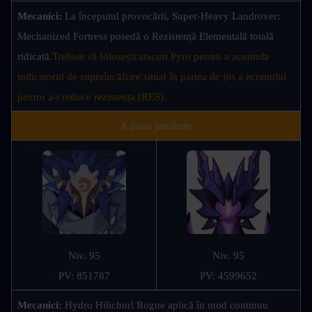
Mecanici:
La începutul provocării, Super-Heavy Landrover: 
Mechanized Fortress posedă o Rezistență Elementală totală 
ridicată.
Trebuie să folosești atacuri Pyro pentru a acumula 
indicatorul de supraîncălzire situat în partea de jos a ecranului 
pentru a-i reduce rezistența (RES). 
A doua jumătate
Niv. 95
Niv. 95
PV: 851787
PV: 4599652
Mecanici: 
Hydro Hilichurl Rogue aplică în mod continuu 