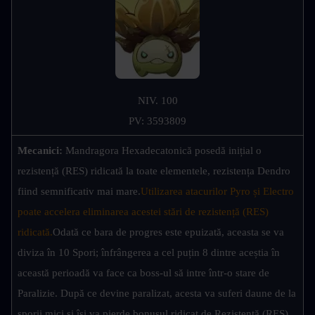
NIV. 100
PV: 3593809
Mecanici: 
Mandragora Hexadecatonică posedă inițial o 
rezistență (RES) ridicată la toate elementele, rezistența Dendro 
fiind semnificativ mai mare.
Utilizarea atacurilor Pyro și Electro 
poate accelera eliminarea acestei stări de rezistență (RES) 
ridicată.
Odată ce bara de progres este epuizată, aceasta se va 
diviza în 10 Spori; înfrângerea a cel puțin 8 dintre aceștia în 
această perioadă va face ca boss-ul să intre într-o stare de 
Paralizie. După ce devine paralizat, acesta va suferi daune de la 
sporii mici și își va pierde bonusul ridicat de Rezistență (RES).