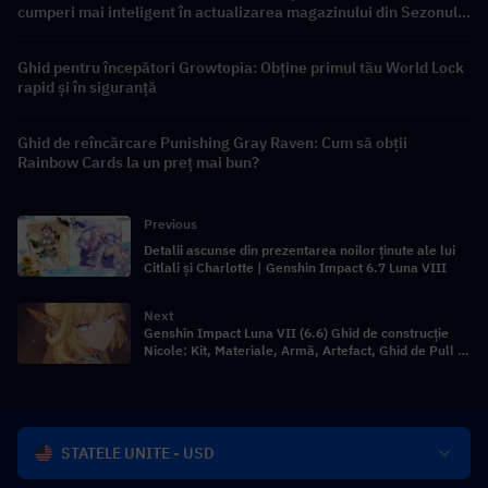
cumperi mai inteligent în actualizarea magazinului din Sezonul
9.5
Ghid pentru începători Growtopia: Obține primul tău World Lock
rapid și în siguranță
Ghid de reîncărcare Punishing Gray Raven: Cum să obții
Rainbow Cards la un preț mai bun?
Previous
Detalii ascunse din prezentarea noilor ținute ale lui
Citlali și Charlotte | Genshin Impact 6.7 Luna VIII
Next
Genshin Impact Luna VII (6.6) Ghid de construcție
Nicole: Kit, Materiale, Armă, Artefact, Ghid de Pull și
Compoziții de Echipă
STATELE UNITE - USD