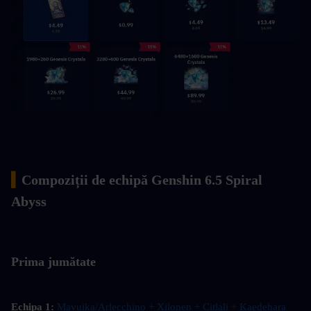
▍
Compoziții de echipă Genshin 6.5 Spiral 
Abyss
Prima jumătate
Echipa 1: 
Mavuika/Arlecchino + Xilonen + Citlali + Kaedehara 