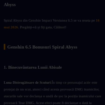
Abyss
Spiral Abyss din Genshin Impact Versiunea 6.5 se va reseta pe
16 
mai 2026
. Pregătiți-vă și fiți gata, Călători!
▍
Genshin 6.5 Bonusuri Spiral Abyss
1. Binecuvântarea Lunii Abisale
Luna Distrugătoare de Scuturi:
În timp ce personajul activ este 
protejat de un scut, atunci când acesta provoacă DMG inamicilor, 
atacurile sale vor declanșa o undă de șoc la poziția inamicului care 
provoacă True DMG. Acest efect poate fi declanșat o dată la 