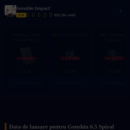
Genshin Impact
5.0
923.2k+ sold
Blessing of the
60 Genesis Crystals
300+30 Genesis
Welkin Moon
Crystals
SOLD OUT
SOLD OUT
SOLD OUT
4.99
0.99
4.99
$
$
$
Cumpără acum
Cumpără acum
Cumpără acum
▍
Data de lansare pentru Genshin 6.5 Spiral 