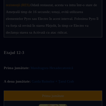
rezistență (RES).
Odată restaurat, acesta va intra într-o stare de 
Amețeală timp de 16 secunde; totuși, evită utilizarea 
elementelor Pyro sau Electro în acest interval. Folosirea Pyro îl 
va forța să revină în starea Pârjolit, în timp ce Electro va 
declanșa starea sa Activată cu atac ridicat.
Etajul 12-3
Prima jumătate:
Mandragora Hexadecatonică
A doua jumătate:
Garda Ruinelor + Țarul Crab
Prima jumătate