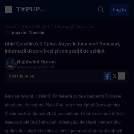
Log in
Acasă
Știri și Bloguri
Informații despre joc
Impactul Genshin
Ghid Genshin 6.5 Spiral Abyss în luna mai: Bonusuri,
informații despre boși și compoziții de echipă
Nightwind Ororon
2026-05-15 14:27:07
Distribuie pe
Bine ați revenit, Călători! Pe măsură ce ne aventurăm în fazele 
ulterioare ale regiunii Nod-Krai, resetarea Spiral Abyss pentru 
Versiunea 6.5 din mai 2026 prezintă unul dintre cele mai dificile 
teste de luptă de până acum. Acest ghid detaliază compozițiile 
optime de echipă și contra-tacticile pentru a vă ajuta să obțineți 