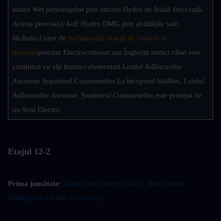
starea Wet personajelor prin atacuri Hydro de înaltă frecvență. 
Acesta provoacă AoE Hydro DMG prin abilitățile sale, 
făcându-l ușor de 
declanșează reacții de control al 
mulțimii
precum Electrocutionat sau Înghețat atunci când este 
combinat cu alți inamici elementari.Lordul Adâncurilor 
Ascunse: Șoptitorul Coșmarurilor La începutul bătăliei, Lordul 
Adâncurilor Ascunse: Șoptitorul Coșmarurilor este protejat de 
un Scut Electro.
Etajul 12-2
Prima jumătate:
Mage Fatui Electro Cicin + Ruin Drake: 
Earthguard + Primo Geovishap