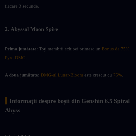
fiecare 3 secunde.
2. Abyssal Moon Spire
Prima jumătate:
 Toți membrii echipei primesc un 
Bonus de 75% 
Pyro DMG
.
A doua jumătate:
DMG-ul Lunar-Bloom
 este crescut cu 
75%
.
▍
Informații despre boșii din Genshin 6.5 Spiral 
Abyss