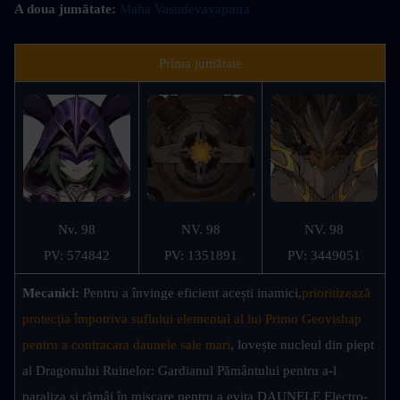
A doua jumătate: 
Maha Vasudevayaputra
Prima jumătate
Nv. 98
NV. 98
NV. 98
PV: 574842
PV: 1351891
PV: 3449051
Mecanici: 
Pentru a învinge eficient acești inamici,
prioritizează 
protecția împotriva suflului elemental al lui Primo Geovishap 
pentru a contracara daunele sale mari
, lovește nucleul din piept 
al Dragonului Ruinelor: Gardianul Pământului pentru a-l 
paraliza și rămâi în mișcare pentru a evita DAUNELE Electro-