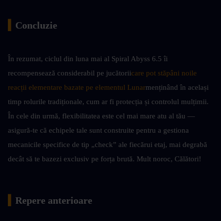
▍
Concluzie
În rezumat, ciclul din luna mai al Spiral Abyss 6.5 îi 
recompensează considerabil pe jucătorii
care pot stăpâni noile 
reacții elementare bazate pe elementul Lunar
menținând în același 
timp rolurile tradiționale, cum ar fi protecția și controlul mulțimii. 
În cele din urmă, flexibilitatea este cel mai mare atu al tău — 
asigură-te că echipele tale sunt construite pentru a gestiona 
mecanicile specifice de tip „check” ale fiecărui etaj, mai degrabă 
decât să te bazezi exclusiv pe forța brută. Mult noroc, Călători!
▍
Repere anterioare