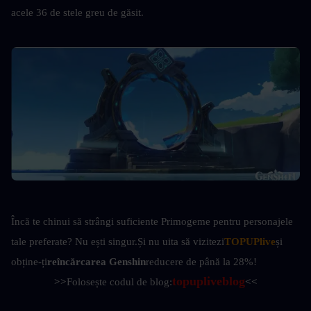
acele 36 de stele greu de găsit.
Încă te chinui să strângi suficiente Primogeme pentru personajele 
tale preferate? Nu ești singur.
Și nu uita să vizitezi
TOPUPlive
și 
obține-ți
reîncărcarea Genshin
reducere de până la 28%!
topupliveblog
>>
Folosește codul de blog:
<<