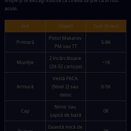
liniște și te extragi înainte ca cineva să știe că ai fost 
acolo.
Slot
Obiect
Cost (Koen)
Pistol Makarov 
Primară
5-8K
PM sau TT
2 încărcătoare 
Muniție
~1K
(24-32 cartușe)
Vestă PACA 
Armură
(Nivel 2) sau 
0-5K
deloc
Nimic sau 
Cap
0K
șapcă de bază
Geantă mică de 
Rucsac
2K