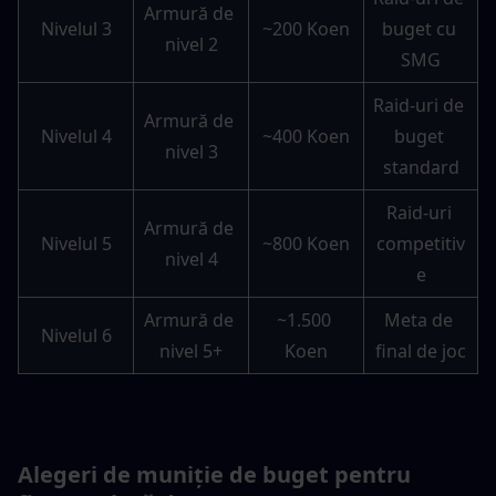
Armură de 
Nivelul 3
~200 Koen
buget cu 
nivel 2
SMG
Raid-uri de 
Armură de 
Nivelul 4
~400 Koen
buget 
nivel 3
standard
Raid-uri 
Armură de 
Nivelul 5
~800 Koen
competitiv
nivel 4
e
Armură de 
~1.500 
Meta de 
Nivelul 6
nivel 5+
Koen
final de joc
Alegeri de muniție de buget pentru 