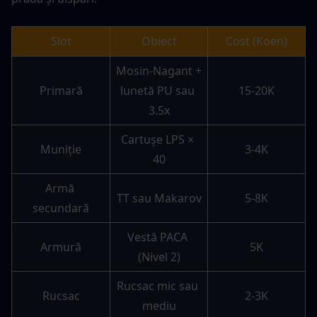
Slot
Obiect
Cost (Koen)
Mosin-Nagant + 
Primară
lunetă PU sau 
15-20K
3.5x
Cartușe LPS × 
Muniție
3-4K
40
Armă 
TT sau Makarov
5-8K
secundară
Vestă PACA 
Armură
5K
(Nivel 2)
Rucsac mic sau 
Rucsac
2-3K
mediu