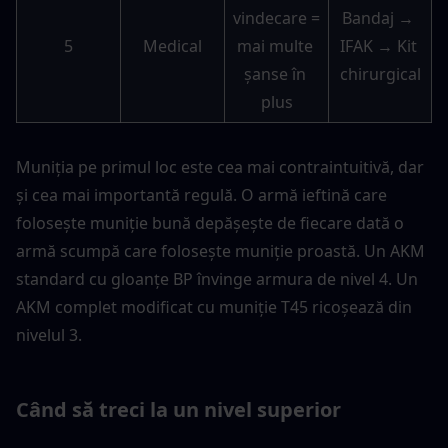
vindecare = 
Bandaj → 
5
Medical
mai multe 
IFAK → Kit 
șanse în 
chirurgical
plus
Muniția pe primul loc este cea mai contraintuitivă, dar 
și cea mai importantă regulă. O armă ieftină care 
folosește muniție bună depășește de fiecare dată o 
armă scumpă care folosește muniție proastă. Un AKM 
standard cu gloanțe BP învinge armura de nivel 4. Un 
AKM complet modificat cu muniție T45 ricoșează din 
nivelul 3.
Când să treci la un nivel superior