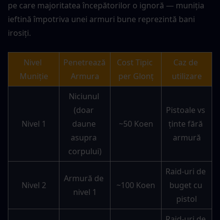
pe care majoritatea începătorilor o ignoră — muniția 
ieftină împotriva unei armuri bune reprezintă bani 
irosiți.
Nivel 
Penetrează 
Cost Tipic 
Caz de 
Muniție
Armura
per Glonț
utilizare
Niciunul 
(doar 
Pistoale vs 
Nivel 1
daune 
~50 Koen
ținte fără 
asupra 
armură
corpului)
Raid-uri de 
Armură de 
Nivel 2
~100 Koen
buget cu 
nivel 1
pistol
Raid-uri de 