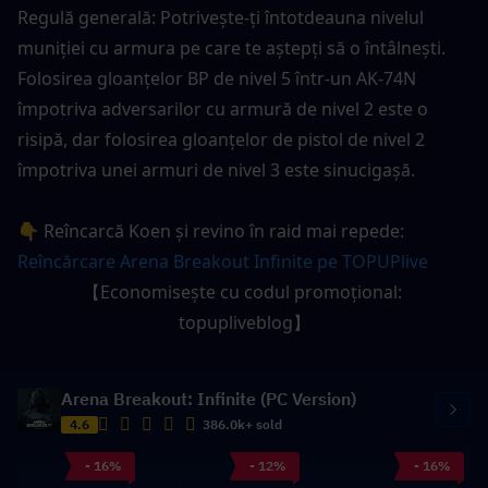
Regulă generală: Potrivește-ți întotdeauna nivelul 
muniției cu armura pe care te aștepți să o întâlnești. 
Folosirea gloanțelor BP de nivel 5 într-un AK-74N 
împotriva adversarilor cu armură de nivel 2 este o 
risipă, dar folosirea gloanțelor de pistol de nivel 2 
împotriva unei armuri de nivel 3 este sinucigașă.
👇 Reîncarcă Koen și revino în raid mai repede: 
Reîncărcare Arena Breakout Infinite pe TOPUPlive
【Economisește cu codul promoțional: 
topupliveblog】
Arena Breakout: Infinite (PC Version)
4.6
386.0k+ sold
- 16%
- 12%
- 16%