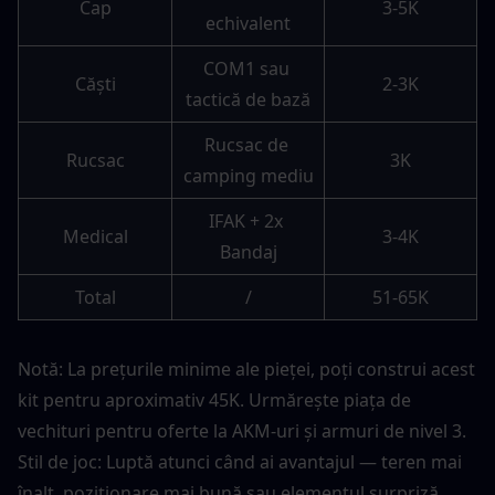
Cap
3-5K
echivalent
COM1 sau 
Căști
2-3K
tactică de bază
Rucsac de 
Rucsac
3K
camping mediu
IFAK + 2x 
Medical
3-4K
Bandaj
Total
/
51-65K
Notă: La prețurile minime ale pieței, poți construi acest 
kit pentru aproximativ 45K. Urmărește piața de 
vechituri pentru oferte la AKM-uri și armuri de nivel 3.
Stil de joc: Luptă atunci când ai avantajul — teren mai 
înalt, poziționare mai bună sau elementul surpriză. 