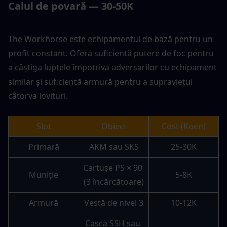
Calul de povară — 30-50K
The Workhorse este echipamentul de bază pentru un 
profit constant. Oferă suficientă putere de foc pentru 
a câștiga luptele împotriva adversarilor cu echipament 
similar și suficientă armură pentru a supraviețui 
câtorva lovituri.
Slot
Obiect
Cost (Koen)
Primară
AKM sau SKS
25-30K
Cartușe PS × 90 
Muniție
5-8K
(3 încărcătoare)
Armură
Vestă de nivel 3
10-12K
Cască SSH sau 