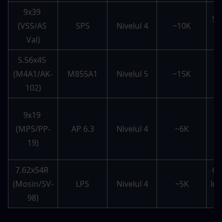
9x39 
Su
(VSS/AS 
SP5
Nivelul 4
~10K
s
Val)
5.56x45 
S
(M4A1/AK-
M855A1
Nivelul 5
~15K
102)
e
P
9x19 
(MP5/PP-
AP 6.3
Nivelul 4
~6K
p
19)
7.62x54R 
Ca
(Mosin/SV-
LPS
Nivelul 4
~5K
lun
98)