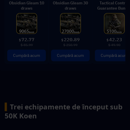
Obsidian Gleam 10
Obsidian Gleam 30
Tactical Control
draws
draws
Guarantee Bundl
72.77
220.89
42.23
$
$
$
$ 85.99
$ 250.99
$ 49.90
Cumpără acum
Cumpără acum
Cumpără acum
▍
Trei echipamente de început sub 
50K Koen