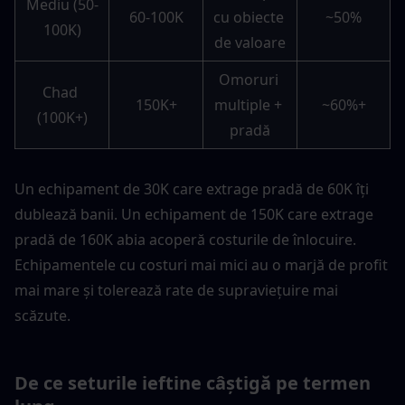
Mediu (50-
60-100K
cu obiecte 
~50%
100K)
de valoare
Omoruri 
Chad 
150K+
multiple + 
~60%+
(100K+)
pradă
Un echipament de 30K care extrage pradă de 60K îți 
dublează banii. Un echipament de 150K care extrage 
pradă de 160K abia acoperă costurile de înlocuire. 
Echipamentele cu costuri mai mici au o marjă de profit 
mai mare și tolerează rate de supraviețuire mai 
scăzute.
De ce seturile ieftine câștigă pe termen 