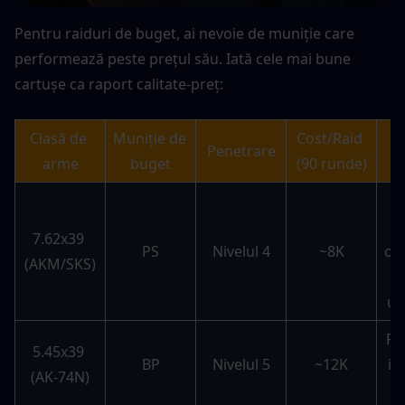
Pentru raiduri de buget, ai nevoie de muniție care 
performează peste prețul său. Iată cele mai bune 
cartușe ca raport calitate-preț:
Clasă de 
Muniție de 
Cost/Raid 
Penetrare
arme
buget
(90 runde)
C
7.62x39 
PS
Nivelul 4
~8K
opț
(AKM/SKS)
un
Pe
5.45x39 
BP
Nivelul 5
~12K
ie
(AK-74N)