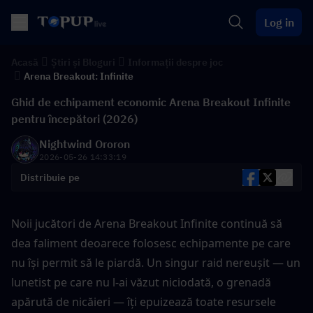
Log in
Acasă
Știri și Bloguri
Informații despre joc
Arena Breakout: Infinite
Ghid de echipament economic Arena Breakout Infinite
pentru începători (2026)
Nightwind Ororon
2026-05-26 14:33:19
Distribuie pe
Noii jucători de Arena Breakout Infinite continuă să 
dea faliment deoarece folosesc echipamente pe care 
nu își permit să le piardă. Un singur raid nereușit — un 
lunetist pe care nu l-ai văzut niciodată, o grenadă 
apărută de nicăieri — îți epuizează toate resursele 