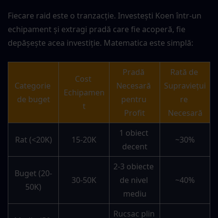
Fiecare raid este o tranzacție. Investești Koen într-un 
echipament și extragi pradă care fie acoperă, fie 
depășește acea investiție. Matematica este simplă:
Pradă 
Rată de 
Cost 
Categorie 
Necesară 
Supraviețui
Echipamen
de buget
pentru 
re 
t
Profit
Necesară
1 obiect 
Rat (<20K)
15-20K
~30%
decent
2-3 obiecte 
Buget (20-
30-50K
de nivel 
~40%
50K)
mediu
Rucsac plin 