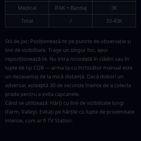
Medical
IFAK + Bandaj
3K
Total
/
33-43K
Stil de joc: Poziționează-te pe puncte de observație și 
linii de vizibilitate. Trage un singur foc, apoi 
repoziționează-te. Nu intra niciodată în clădiri sau în 
lupte de tip CQB — arma ta cu închizător manual este 
un dezavantaj de la mică distanță. Dacă dobori un 
adversar, așteaptă 30 de secunde înainte de a colecta 
prada pentru a evita capcanele.
Când se utilizează: Hărți cu linii de vizibilitate lungi 
(Farm, Valley). Evitați pe hărțile cu lupte de proximitate 
intense, cum ar fi TV Station.