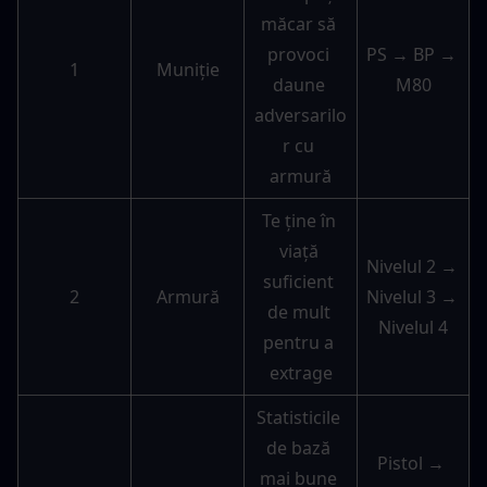
măcar să 
provoci 
PS → BP → 
1
Muniție
daune 
M80
adversarilo
r cu 
armură
Te ține în 
viață 
Nivelul 2 → 
suficient 
2
Armură
Nivelul 3 → 
de mult 
Nivelul 4
pentru a 
extrage
Statisticile 
de bază 
Pistol → 
mai bune 