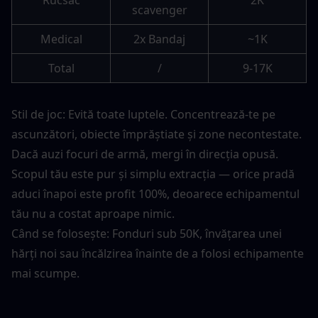
scavenger
Medical
2x Bandaj
~1K
Total
/
9-17K
Stil de joc: Evită toate luptele. Concentrează-te pe 
ascunzători, obiecte împrăștiate și zone necontestate. 
Dacă auzi focuri de armă, mergi în direcția opusă. 
Scopul tău este pur și simplu extracția — orice pradă 
aduci înapoi este profit 100%, deoarece echipamentul 
tău nu a costat aproape nimic.
Când se folosește: Fonduri sub 50K, învățarea unei 
hărți noi sau încălzirea înainte de a folosi echipamente 
mai scumpe.