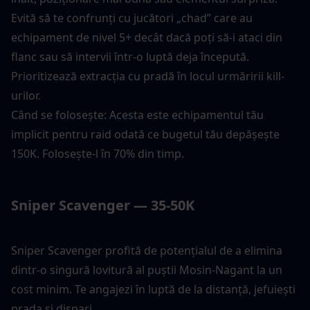
Evită să te confrunți cu jucători „chad” care au 
echipament de nivel 5+ decât dacă poți să-i ataci din 
flanc sau să intervii într-o luptă deja începută. 
Prioritizează extracția cu pradă în locul urmăririi kill-
urilor.
Când se folosește: Acesta este echipamentul tău 
implicit pentru raid odată ce bugetul tău depășește 
150K. Folosește-l în 70% din timp.
Sniper Scavenger — 35-50K
Sniper Scavenger profită de potențialul de a elimina 
dintr-o singură lovitură al puștii Mosin-Nagant la un 
cost minim. Te angajezi în luptă de la distanță, jefuiești 
prada și dispari.