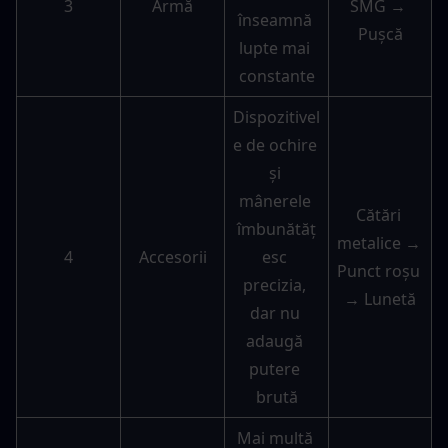
3
Armă
SMG → 
înseamnă 
Pușcă
lupte mai 
constante
Dispozitivel
e de ochire 
și 
mânerele 
Cătări 
îmbunătăț
metalice → 
4
Accesorii
esc 
Punct roșu 
precizia, 
→ Lunetă
dar nu 
adaugă 
putere 
brută
Mai multă 