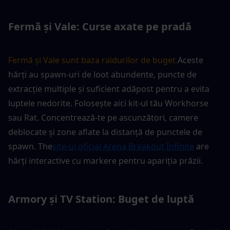
Fermă și Vale: Curse axate pe pradă
Fermă și Vale sunt baza raidurilor de buget.
Aceste 
hărți au spawn-uri de loot abundente, puncte de 
extracție multiple și suficient adăpost pentru a evita 
luptele nedorite. Folosește aici kit-ul tău Workhorse 
sau Rat. Concentrează-te pe ascunzători, camere 
deblocate și zone aflate la distanță de punctele de 
spawn. The
site-ul oficial Arena Breakout Infinite
 are 
hărți interactive cu markere pentru apariția prăzii.
Armory și TV Station: Buget de luptă