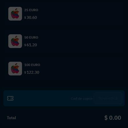
25 EURO
30.60
$
50 EURO
61.20
$
100 EURO
122.30
$
Revendică
$ 0.00
Total