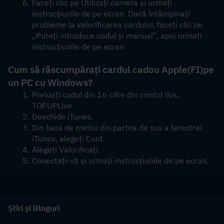
Faceți clic pe Utilizați camera și urmați 
instrucțiunile de pe ecran. Dacă întâmpinați 
probleme la valorificarea cardului, faceți clic pe 
„Puteți introduce codul și manual”, apoi urmați 
instrucțiunile de pe ecran.
Cum să răscumpărați cardul cadou Apple
(FI)
pe 
un PC cu Windows?
Preluați codul din 16 cifre din contul dvs. 
TOPUPLive
Deschide iTunes.
Din bara de meniu din partea de sus a ferestrei 
iTunes, alegeți Cont.
Alegeți Valorificați.
Conectați-vă și urmați instrucțiunile de pe ecran.
Știri și Bloguri