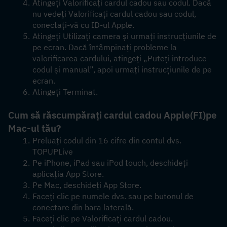
Atingeți Valorificați cardul cadou sau codul. Dacă 
nu vedeți Valorificați cardul cadou sau codul, 
conectați-vă cu ID-ul Apple.
Atingeți Utilizați camera și urmați instrucțiunile de 
pe ecran. Dacă întâmpinați probleme la 
valorificarea cardului, atingeți „Puteți introduce 
codul și manual”, apoi urmați instrucțiunile de pe 
ecran.
Atingeți Terminat.
Cum să răscumpărați cardul cadou Apple
(FI)
pe 
Mac-ul tău?
Preluați codul din 16 cifre din contul dvs. 
TOPUPLive
Pe iPhone, iPad sau iPod touch, deschideți 
aplicația App Store.
Pe Mac, deschideți App Store.
Faceți clic pe numele dvs. sau pe butonul de 
conectare din bara laterală. 
Faceți clic pe Valorificați cardul cadou.