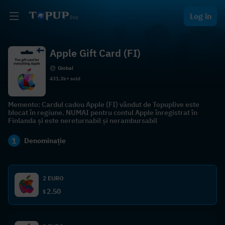
Log in
Apple Gift Card (FI)
Global
431.3k+ sold
Memento: Cardul cadou Apple (FI) vândut de Topuplive este
blocat în regiune. NUMAI pentru contul Apple înregistrat în
Finlanda și este nereturnabil și nerambursabil
1
Denominație
2 EURO
2.50
$