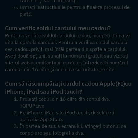
care doriți să îl cumpărați.
Urmați instrucțiunile pentru a finaliza procesul de 
plată.
Cum verific soldul cardului meu cadou?
Pentru a verifica soldul cardului cadou, începeți prin a vă 
uita la spatele cardului. Pentru a verifica soldul cardului 
dvs. cadou, priviți mai întâi partea din spate a cardului. 
Aveți două opțiuni: sunați la numărul gratuit sau vizitați 
site-ul web al emitentului cardului. Introduceți numărul 
cardului din 16 cifre și codul de securitate pe site.
Cum să răscumpărați cardul cadou Apple
(FI)
cu 
iPhone, iPad sau iPod touch?
Preluați codul din 16 cifre din contul dvs. 
TOPUPLive
Pe iPhone, iPad sau iPod touch, deschideți 
aplicația App Store.
În partea de sus a ecranului, atingeți butonul de 
conectare sau fotografia dvs.