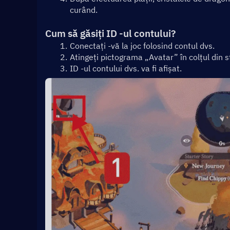
curând.
Cum să găsiți ID -ul contului?
Conectați -vă la joc folosind contul dvs.
Atingeți pictograma „Avatar” în colțul din s
ID -ul contului dvs. va fi afișat.