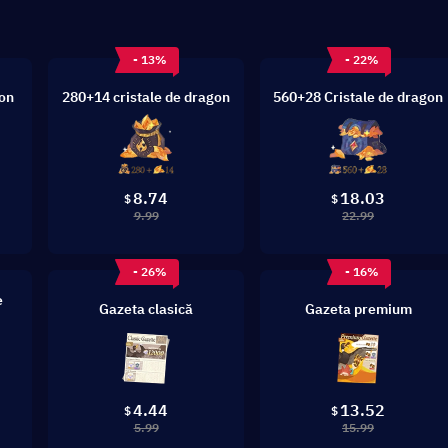
- 13%
- 22%
gon
280+14 cristale de dragon
560+28 Cristale de dragon
8.74
18.03
$
$
9.99
22.99
- 26%
- 16%
e
Gazeta clasică
Gazeta premium
4.44
13.52
$
$
5.99
15.99