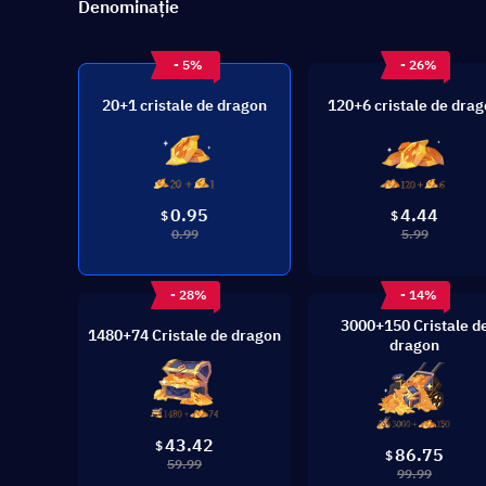
Denominație
- 5%
- 26%
20+1 cristale de dragon
120+6 cristale de dra
0.95
4.44
$
$
0.99
5.99
- 28%
- 14%
3000+150 Cristale d
1480+74 Cristale de dragon
dragon
43.42
$
86.75
$
59.99
99.99