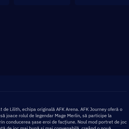
de Lilith, echipa originală AFK Arena. AFK Journey oferă o 
ă joace rolul de legendar Mage Merlin, să participe la 
rin conducerea șase eroi de facțiune. Noul mod portret de joc 
nță de joc mai bună și mai convenabilă, creând o nouă 