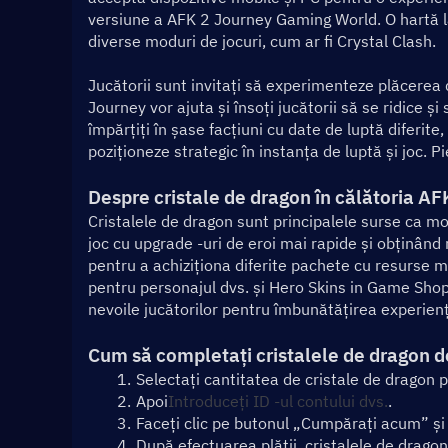
versiune a AFK 2 Journey Gaming World. O hartă lar
diverse moduri de jocuri, cum ar fi Crystal Clash.
Jucătorii sunt invitați să experimenteze plăcerea 
Journey vor ajuta și însoți jucătorii să se ridice ș
împărțiți în șase facțiuni cu date de luptă diferite, 
poziționeze strategic în instanța de luptă și joc. 
Despre cristale de dragon în călătoria AF
Cristalele de dragon sunt principalele surse ca mo
joc cu upgrade -uri de eroi mai rapide și obținând 
pentru a achiziționa diferite pachete cu resurse m
pentru personajul dvs. și Hero Skins in Game Shop
nevoile jucătorilor pentru îmbunătățirea experienț
Cum să completați cristalele de dragon d
Selectați cantitatea de cristale de dragon pe
Apoi
Introduceți ID -ul contului dvs.
.
Faceți clic pe butonul „Cumpărați acum” și
După efectuarea plății, cristalele de dragon p