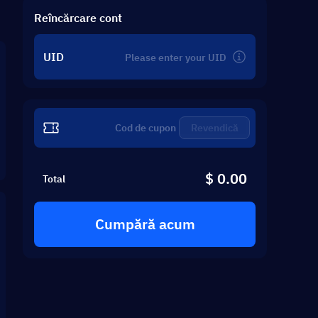
Reîncărcare cont
UID
Revendică
$ 0.00
Total
Cumpără acum