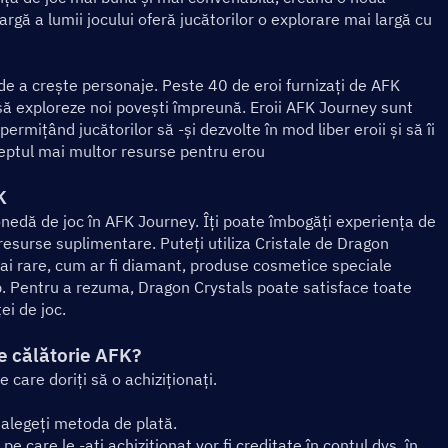
gă a lumii jocului oferă jucătorilor o explorare mai largă cu 
de a crește personaje. Peste 40 de eroi furnizați de AFK 
i să exploreze noi povești împreună. Eroii AFK Journey sunt 
permițând jucătorilor să -și dezvolte în mod liber eroii și să îi 
Pieptul mai multor resurse pentru erou
K
nedă de joc în AFK Journey. Îți poate îmbogăți experiența de 
resurse suplimentare. Puteți utiliza Cristale de Dragon 
ai rare, cum ar fi diamant, produse cosmetice speciale 
. Pentru a rezuma, Dragon Crystals poate satisface toate 
ei de joc.
e călătorie AFK?
 care doriți să o achiziționați.
 alegeți metoda de plată.
e care le -ați achiziționat vor fi creditate în contul dvs. în 