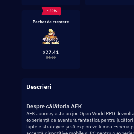
- 22%
Pachet de creștere
27.41
$
34.99
Descrieri
Despre călătoria AFK
AFK Journey este un joc Open World RPG dezvoltat 
experiență de aventură fantastică pentru jucători s
luptele strategice și să exploreze lumea Esperia p
acceptă dispozitive mobile și PC pentru o experie