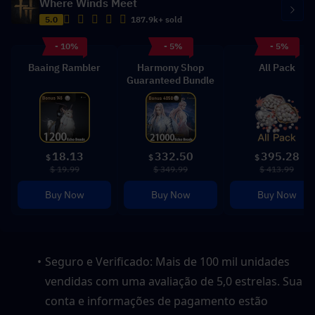
Where Winds Meet
5.0
187.9k+ sold
- 10%
- 5%
- 5%
Baaing Rambler
Harmony Shop
All Pack
Guaranteed Bundle
18.13
332.50
395.28
$
$
$
$ 19.99
$ 349.99
$ 413.99
Buy Now
Buy Now
Buy Now
Seguro e Verificado: Mais de 100 mil unidades 
vendidas com uma avaliação de 5,0 estrelas. Sua 
conta e informações de pagamento estão 