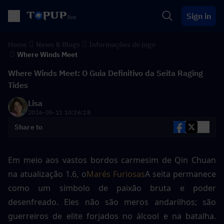
Sign in
Home
News & Blogs
Informações do jogo
Where Winds Meet
Where Winds Meet: O Guia Definitivo da Seita Raging
Tides
Lisa
2026-05-11 10:26:18
Share to
Em meio aos vastos bordos carmesim de Qin Chuan 
na atualização 1.6, o
Marés Furiosas
A seita permanece 
como um símbolo de paixão bruta e poder 
desenfreado. Eles não são meros andarilhos; são 
guerreiros de elite forjados no álcool e na batalha. 