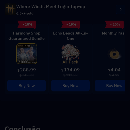
Where Winds Meet Login Top-up
6.5k+ sold
- 18%
- 19%
- 20%
Harmony Shop
Echo Beads All-In-
Monthly Pass
Guaranteed Bundle
One
288.99
174.09
4.04
$
$
$
$ 349.99
$ 213.99
$ 4.99
Buy Now
Buy Now
Buy Now
Conclusão