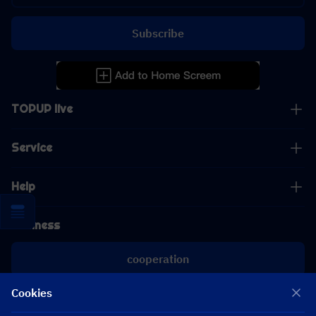
Subscribe
TOPUP live
Service
Help
Business
cooperation
Cookies
[email protected]