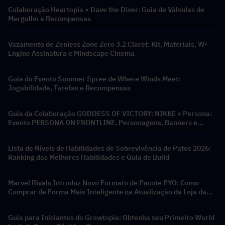
Colaboração Heartopia × Dave the Diver: Guia de Válvulas de
Mergulho e Recompensas
Vazamento de Zenless Zone Zero 3.2 Claret: Kit, Materiais, W-
Engine Assinatura e Mindscape Cinema
Guia do Evento Summer Spree de Where Winds Meet:
Jogabilidade, Tarefas e Recompensas
Guia da Colaboração GODDESS OF VICTORY: NIKKE × Persona:
Evento PERSONA ON FRONTLINE, Personagens, Banners e
Recompensas
Lista de Níveis de Habilidades de Sobrevivência de Patos 2026:
Ranking das Melhores Habilidades e Guia de Build
Marvel Rivals Introduz Novo Formato de Pacote PYO: Como
Comprar de Forma Mais Inteligente na Atualização da Loja da
Temporada 9.5
Guia para Iniciantes do Growtopia: Obtenha seu Primeiro World